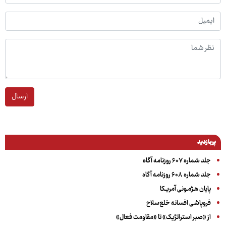
ارسال
پربازدید
جلد شماره ۶۰۷ روزنامه آگاه
جلد شماره ۶۰۸ روزنامه آگاه
پایان هـژمـونی آمریـکا
فروپاشی افسانه خلع‌سلاح
از «صبر استراتژیک» تا «مقاومت فعال»