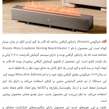
آگاه
: شیائومی (Xiaomi) رادیاتور گرافنی ساخته که قادر به گرم کردن اتاق در زمان بسیار
کوتاه است. این محصول با نام Xiaomi Mijia Graphene Skirting Board Heater ۲
شناخته شده که یک رادیاتور گرافنی بوده و دارای سیستم گرمایش قدرتمند ۲٫۲۰۰ واتی و
یک فرمت تاشو است. این محصول از فناوری گرمایش گرافنی برخوردار بوده که قادر به
ایجاد گرما در سه ثانیه و گرم کردن یک اتاق کامل به دمای مورد نظر در ۱۵دقیقه است.
در سال۲۰۲۲، شیائومی بخاری گرافنی اولیه خود را با نام Mijia (Fire Edition) عرضه کرد.
این دستگاه از دو عنصر گرمایشی مبتنی بر گرافن استفاده می‌کند و دارای یک ابزار
شبیه‌ساز شعله است و از یک رطوبت‌ساز یکپارچه و LEDها برای ایجاد ظاهر شعله مانند
استفاده می‌کند. به نظر می‌رسد این محصول جدید، نسل بعدی همان محصول پیشین
است.
علاوه بر این، هیترهای جدید این محصول دارای مکانیسم‌های خنک‌کننده مختلف و