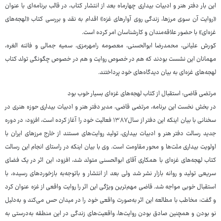
این بار دفتر هنر و ادبیات بیداری چهارماه بعد از انتشار کتاب، در قالب برنامه‌ای با عنوان
«روایت آن سوی مرزها، زندگی روی آوارهای غزه» اقدام به نقد و بررسی کتاب «لهجه‌های
غزه‌ای» با حضور علاقه‌مندان و کارشناسان امر کرده است.
کورش علیانی، محمدرضا ابوالحسنی، معصومه رامهرمزی، سمیه جمالی و فاتنه الغره،
مهمانان این نشست بودند که هم در خصوص روایت و هم در خصوص چگونگی تولد کتاب
لهجه‌های غزه‌ای به بیان دیدگاه‌های خود پرداختند.
مرتضی قاضی: استقبال از کتاب لهجه‌های غزه‌ای بسیار خوب بود
در بخش نخست این برنامه، مرتضی قاضی، مدیر دفتر هنر و ادبیات بیداری حوزه هنری در
سخنانی با بیان اینکه این دفتر از سال۱۳۸۷ فعالیت خود را آغاز کرده است، افزود: در دوره
جدید رسالت دفتر هنر و ادبیات بیداری، تولید روایت‌های مستند از خارج مرزهای ایران با
اولویت بیداری ملت‌ها و محور مقاومت است. وی با بیان اینکه در راستای انجام این رسالت
کتاب لهجه‌های غزه‌ای با همکاری آقای ابوالحسنی متولد شد، افزود: این اثر در یک فضای
سریعی تولید و روانه بازار نشر شد ولی بعد از انتشار و باتوجه‌به بازخوردهای رسیده، با
استقبال خوبی مواجه شد. قاضی مهم‌ترین ویژگی این اثر را روایت واقعی از غزه عنوان کرد
و گفت: مخاطب با مطالعه این اثر به‌صورت واقعی خود را در میدان حس می‌کند و به‌دلیل
نو بودن و همچنین صادق بودن روایت‌ها، واقعیت‌های زندگی در این منطقه به‌درستی به