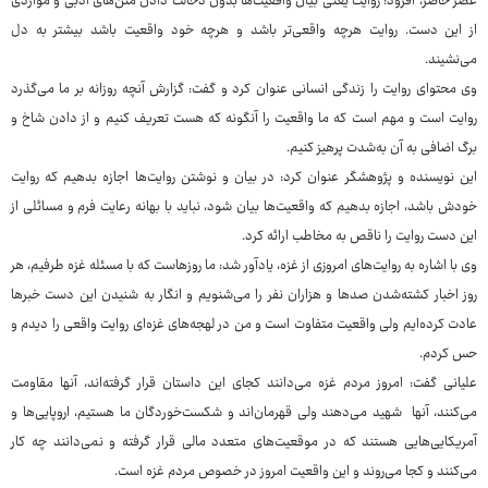
عصر حاضر، افزود: روایت یعنی بیان واقعیت‌ها بدون دخالت دادن متن‌های ادبی و مواردی
از این دست. روایت هرچه واقعی‌تر باشد و هرچه خود واقعیت باشد بیشتر به دل
می‌نشیند.
وی محتوای روایت را زندگی انسانی عنوان کرد و گفت: گزارش آنچه روزانه بر ما می‌گذرد
روایت است و مهم است که ما واقعیت را آنگونه که هست تعریف کنیم و از دادن شاخ و
برگ اضافی به آن به‌شدت پرهیز کنیم.
این نویسنده و پژوهشگر عنوان کرد: در بیان و نوشتن روایت‌ها اجازه بدهیم که روایت
خودش باشد، اجازه بدهیم که واقعیت‌ها بیان شود، نباید با بهانه رعایت فرم و مسائلی از
این دست روایت را ناقص به مخاطب ارائه کرد.
وی با اشاره به روایت‌های امروزی از غزه، یادآور شد: ما روزهاست که با مسئله غزه طرفیم، هر
روز اخبار کشته‌شدن صدها و هزاران نفر را می‌شنویم و انگار به شنیدن این دست خبرها
عادت کرده‌ایم ولی واقعیت متفاوت است و من در لهجه‌های غزه‌ای روایت واقعی را دیدم و
حس کردم.
علیانی گفت: امروز مردم غزه می‌دانند کجای این داستان قرار گرفته‌اند، آنها مقاومت
می‌کنند، آنها شهید می‌دهند ولی قهرمان‌اند و شکست‌خوردگان ما هستیم، اروپایی‌ها و
آمریکایی‌هایی هستند که در موقعیت‌های متعدد مالی قرار گرفته و نمی‌دانند چه کار
می‌کنند و کجا می‌روند و این واقعیت امروز در خصوص مردم غزه است.