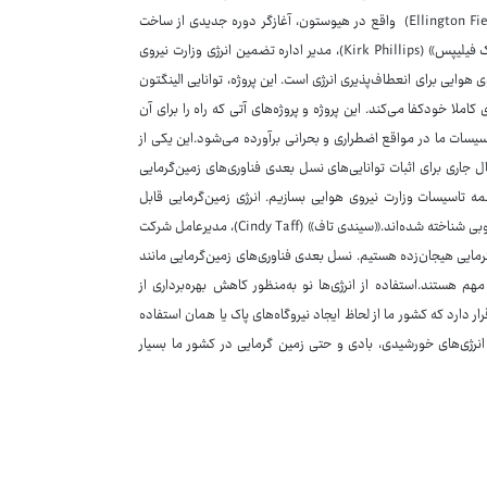
می‌کنند. امکان‌پذیر شدن یک پروژه در مقیاس کامل در پایگاه «الینگتون فیلد» (Ellington Field) واقع در هیوستون، آغازگر دوره جدیدی از ساخت
نیروگاه‌های تولیدکننده انرژی پاک است که همه نیازهای انرژی را برآورده می‌کنند.«کرک فیلیپس» (Kirk Phillips)، مدیر اداره تضمین انرژی وزارت نیروی
وی هوایی برای انعطاف‌پذیری انرژی است. این پروژه، توانایی الینگتون
املا خودکفا می‌کند. این پروژه و پروژه‌های آتی که راه را برای آن
یسات ما در مواقع اضطراری و بحرانی برآورده می‌شود.این یکی از
ل جاری برای اثبات توانایی‌های نسل بعدی فناوری‌های زمین‌گرمایی
همه تاسیسات وزارت نیروی هوایی بسازیم. انرژی زمین‌گرمایی قابل
تجدید، ایمن، قابل اعتماد و مقرون‌به‌صرفه است و سیستم‌های تولید برق از گرما به‌خوبی شناخته شده‌اند.«سیندی تاف» (Cindy Taff)، مدیرعامل شرکت
گرمایی هیجان‌زده هستیم. نسل بعدی فناوری‌های زمین‌گرمایی مانند
هم هستند.استفاده از انرژی‌ها نو به‌منظور کاهش بهره‌برداری از
ارد که کشور ما از لحاظ ایجاد نیروگاه‌های پاک یا همان استفاده
 انرژی‌های خورشیدی، بادی و حتی زمین گرمایی در کشور ما بسیار