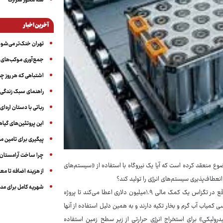
سه‌ محور شرارت
آخرین اخبار
تهران خنک‌تر می‌شود
جمع‌آوری موکب‌های ار
اشتباهی که هر روز چن
راهنمای سبک زندگی بر
رباتی با دستان اره‌ای
این پروتئین‌های گیا
پیگیری برای تامین من
چرا ساخت آرامستان‌ه
ا برای فهمیدن این موضوع منعقد کرده است که آیا یک نیروگاه با استفاده از «سیستم‌های
از هزینه اضافه تا مع
انعطاف‌پذیری سیستم‌های انرژی را تولید کند؟
شهریه کامل برای مدر
به نقل از آی‌ای، این قرارداد به شرکت «سیج ژئوسیستمز» (Sage Geosystems) واقع در تگزاس یک کمک مالی ۱.۹میلیون دلاری اعطا می‌کند تا پروژه
کمیاب آب گرم و بخار تکیه دارند و به همین دلیل استفاده از آنها
لیکی» برای استخراج انرژی حرارتی از زیر سطح زمین استفاده