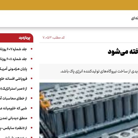
ه ای
کد مطلب:
۷٬۰۵۳
پربازدید
جلد شماره ۶۰۷ روزنامه آگاه
خته می‌شود
جلد شماره ۶۰۸ روزنامه آگاه
پایان هـژمـونی آمریـک
ی از ساخت نیروگاه‌های تولیدکننده انرژی پاک باشد.
فروپاشی افسانه خلع
از «صبر استراتژیک» 
از خطای محاسبات آمری
شبی که خاورمیانه 
منطق دیدبانی تمدن 
از «نظم» سایکس-پیک