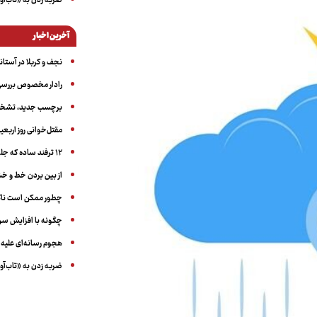
ضربه زدن به «تاب‌آو
آخرین اخبار
نجف و کربلا در آستانه ۵۰ در
رادار مخصوص بررسی 
برچسب جدید، تشخیص
مقتل‌خوانی روز اربعین
۱۲ ترفند ساده که جلوی پرخوری عصبی و اضافه ‌وزن را می‌گیرد
از بین بردن خط و 
چطور ممکن است ناگ
چگونه با افزایش سن 
هجوم رسانه‌ای علیه ا
ضربه زدن به «تاب‌آو