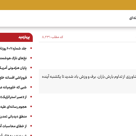
ه ای
کد مطلب:
۸٬۲۳۱
پربازدید
جلد شماره ۶۰۷ روزنامه آگاه
نخ‌های نازک هوشمند 
پایان هـژمـونی آمریـک
ی از تداوم بارش باران، برف و وزش باد شدید تا یکشنبه آینده
فروپاشی افسانه خلع
شبی که خاورمیانه 
از «صبر استراتژیک» 
هجوم رسانه‌ای علیه ا
منطق دیدبانی تمدن 
از خطای محاسبات آمری