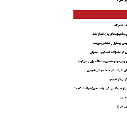
ری ملی»
جه
ماهیچه‌های بدن ابداع شد
 بیماری را متحول می‌کند
 در امامزاده شاه‌کرم ـ اصفهان
خش شیشه عینک با جوش شیرین
هان کر شویم؟
از «پروتئین نگهدارنده بدن» مراقبت کنیم؟
یران
ری ملی»