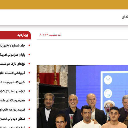
ه ای
کد مطلب:
۸٬۷۷۳
پربازدید
جلد شماره ۶۰۷ روزنامه آگاه
پایان هـژمـونی آمریـک
نخ‌های نازک هوشمند 
فروپاشی افسانه خلع
شبی که خاورمیانه 
از «صبر استراتژیک» 
هجوم رسانه‌ای علیه ا
ضربه زدن به «تاب‌آو
منطق دیدبانی تمدن 