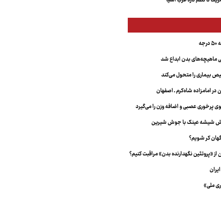
کا تا نظم تازه غرب آسیا
جه
ماهیچه‌های بدن ابداع شد
 بیماری را متحول می‌کند
 در امامزاده شاه‌کرم ـ اصفهان
خش شیشه عینک با جوش شیرین
هان کر شویم؟
از «پروتئین نگهدارنده بدن» مراقبت کنیم؟
یران
ری ملی»