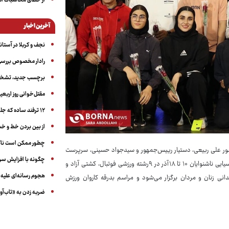
از خطای محاسبات آمری
آخرین اخبار
نجف و کربلا در آستانه ۵۰ در
رادار مخصوص بررسی 
برچسب جدید، تشخیص
مقتل‌خوانی روز اربعین
۱۲ ترفند ساده که جلوی پرخوری عصبی و اضافه ‌وزن را می‌گیرد
از بین بردن خط و 
چطور ممکن است ناگ
ورزشی ناشنوایان به بازی‌های آسیایی، عصر ۴آذرماه با حضور علی ربیعی، دستیار رییس‌جمهور و سیدجواد حسینی، سرپرست
چگونه با افزایش سن 
سازمان بهزیستی در محل فدراسیون ناشنوایان برگزار شد. دهمین دوره بازی‌های آسیایی ناشنوایان ۱۰ تا ۱۸آذر در ۹رشته ورزشی فوتبال، کشتی آزاد و
هجوم رسانه‌ای علیه ا
دانی زنان و مردان برگزار می‌شود و مراسم بدرقه کاروان ورزش
ضربه زدن به «تاب‌آو