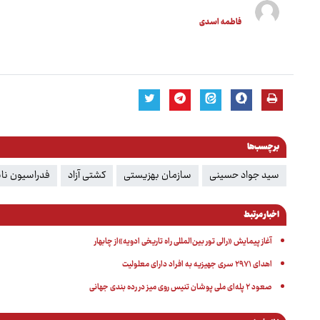
فاطمه اسدی
برچسب‌ها
سید جواد حسینی
سازمان بهزیستی
کشتی آزاد
فدراسیون ناش
اخبار مرتبط
آغاز پیمایش «رالی تور بین‌المللی راه تاریخی ادویه»از چابهار
اهدای ۲۹۷۱ سری جهیزیه به افراد دارای معلولیت
صعود ۲ پله‌ای ملی پوشان تنیس روی میز در رده بندی جهانی