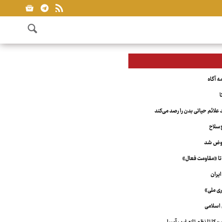
ا
علائم حیاتی بدن را رصد می‌کند
‌سلاح
عوض شد
تا «مقاومت فعال»
یران
ری ملی»
اسلامی