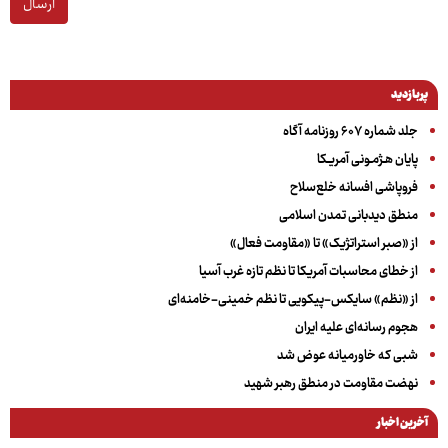
ارسال
پربازدید
جلد شماره ۶۰۷ روزنامه آگاه
پایان هـژمـونی آمریـکا
فروپاشی افسانه خلع‌سلاح
منطق دیدبانی تمدن اسلامی
از «صبر استراتژیک» تا «مقاومت فعال»
از خطای محاسبات آمریکا تا نظم تازه غرب آسیا
از «نظم» سایکس-پیکویی تا نظم خمینی-خامنه‌ای
هجوم رسانه‌ای علیه ایران
شبی که خاورمیانه عوض شد
نهضت مقاومت در منطق رهبر شهید
آخرین اخبار