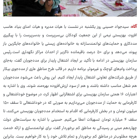
آگاه
: سیدجواد حسینی روز یکشنبه در نشست با هیات مدیره و هیات امنای بنیاد هاسب
افزود: بهزیستی نیمی از این جمعیت کودکان بی‌سرپرست و بدسرپرست را با پیگیری
مددکاری و حمایت‌های توانمندسازانه به خانواده‌های زیستی یا خانواده‌های جایگزین باز
پیوند می‌دهد و برای ۵۰ درصد باقیمانده ناگزیر از احداث مراکز نگهداری است.رئیس
سازمان بهزیستی در ادامه با تأکید بر ایجاد اشتغال پایدار برای مددجویان گفت: به‌جای
پرداخت وام‌های کوچک و غیرموثر، برنامه داریم در قالب طرح مناطق عاری از مددجوی بیکار
از طریق شرکت‌های تعاونی اشتغال پایدار ایجاد کنیم. این روش باعث می‌شود مددجویان
هم شغل مناسب داشته باشند و هم از سود ارزش‌افزوده بهره‌مند شوند. وی با اشاره به
اعتبارات ۱۶ همتی سازمان بهزیستی برای اشتغالزایی اظهار کرد: در موضوع خوداشتغالی و
کارفرمایی به حمایت از مددجویان می‌پردازیم به صورتی که در خوداشتغالی تا سقف ۱۵۰
میلیون تومان و در بخش کارفرمایی که اقدام به استخدام مددجویان بهزیستی می‌کنند، تا
سقف ۴ میلیارد تومان تسهیلات اعطا می‌کنیم. حسینی با اشاره به سیاست‌های دولت
چهاردهم مبنی بر رسیدگی به مناطق کم برخوردار گفت: برای توانمندسازی و ارائه خدمت
هرچه مطلوب‌تر در مناطق کم برخوردار و تمام تلاش خود را به کار خواهیم بست. بنابراین