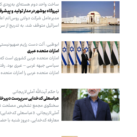
ساخت واحد دوم هسته‌ای به‌زودی کل
نیروگاه بوشهر در مدار تولید و پیشر
مدیرعامل شرکت دولتی روس‌اتم اعلام
اسرائیل متوقف شد، به تدریج از سر 
ابوظبی، آلت دست رژیم صهیونیست
امارات متحده عبری
امارات متحده عربی کشوری است که در
سیاسی جبهه غربی – عبری بود. رفتار
امارات متحده عربی را امارات متحده 
با حکم آیت‌الله آملی‌لاریجانی
عباسعلی کدخدایی سرپرست دبیرخ
آملی‌لاریجانی، «عباسعلی کدخدای
معارفه کدخدایی، دیروز شنبه با حض