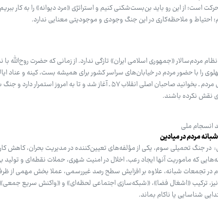
کت است؛ از این رو باید بن‌بست‌شکنی کنیم و استراتژی «مرد دیوانه» را به کار ببریم
نیم؛ احتیاط و ملاحظه‌کاری در این جنگ وجودی و موجودیتی معنایی ندارد.
ام مردم‌سالار «جمهوری اسلامی ایران» تازگی ندارد. از زمانی که حضرت روح‌الله با 
لوی را با حضور مردم در خیابان‌های سراسر کشور برای همیشه بست، کینه و عناد ایا
آمریکا و رژیم آپارتاید اسرائیل در قبال مردم ـ بخوانید صاحبان اصلی انقلاب ۵۷ ـ آغاز شد و تا به امروز 
ی نقش نکرده باشند.
ید انسجام ملی
بانه مردم در میادین
ر جنگ تحمیلی سوم، یکی از مؤلفه‌های تعیین‌کننده در مدیریت بحران، کاهش کار
یی که ماموریت آنها ایجاد رعب، اخلال در امنیت ‌شهری، حملات نقطه‌ای و تولید بی‌
ر تجمعات شبانه، علاوه بر افزایش سطح رصد غیررسمی، عملا بخش مهمی از ظرفی
به نیز، ترکیب «اشغال فضا»، «شبکه‌سازی اجتماعی لحظه‌ای» و «واکنش سریع جمع
دایی شناسایی یا ناکام بماند.