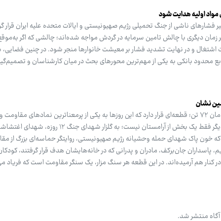
 مواد اولیه هدایت شود
ر فشارهای ناشی از جنگ تحمیلی رژیم صهیونیستی و ایالات متحده علیه ایران قرار گ
 زمان دیگری با چالش تامین سرمایه در گردش مواجه شده‌اند؛ چالشی که اگر به‌موق
ت اشتغال و در نهایت تشدید فشار بر معیشت خانوارها منجر شود. در چنین فضایی، 
محدود بانکی به یکی از مهم‌ترین محورهای بحث در میان کارشناسان و تصمیم‌گیر
قلب بهشت زهرا (س) تهران، کنار یادمان ۷۲ تن؛ قطعه‌ای قرار دارد که این روزها به یکی از پرمعناترین نمادهای مقا
ایرانی تبدیل شده است. قطعه ۴۲ دیگر فقط یک بخش از آرامستان نیست؛ به گلزار ش
 خون پاک شهدای حمله وحشیانه رژیم صهیونیستی، روایتگر حماسه‌ای بزرگ از مق
، پاسداران جان‌برکف، مادران و پدرانی که در خانه‌هایشان هدف قرار گرفتند، کودکا
 کنار هم آرمیده‌اند. در این قطعه هر سنگ مزار، یک سنگر مقاومت است که فریاد می
گاه منتشر شد.