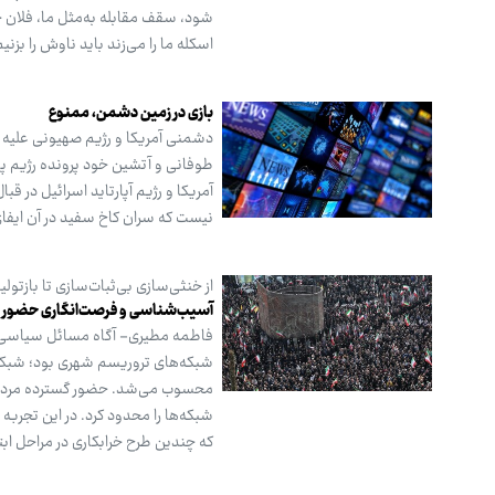
شود، سقف مقابله به‌مثل ما، فلان حر
اسکله ما را می‌زند باید ناوش را بز
بازی در زمین دشمن، ممنوع
دشمنی آمریکا و رژیم صهیونی علیه نظ
طوفانی و آتشین خود پرونده رژیم په
نیست که سران کاخ سفید در آن ایفا
از خنثی‌سازی بی‌ثبات‌سازی تا بازتول
آسیب‌شناسی و فرصت‌انگاری حضور ش
فاطمه مطیری- آگاه مسائل سیاسی: د
شبکه‌های تروریسم شهری بود؛ شبکه‌ها
محسوب می‌شد. حضور گسترده مردم د
شبکه‌ها را محدود کرد. در این تجر
که چندین طرح خرابکاری در مراحل ابت