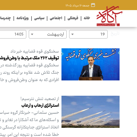
جمعه ۱۶ مرداد ۱۴۰۵
خانه
فرهنگی
اجتماعی
سیاسی
ویژه نامه
چندرسان
تاریخ
19
اردیبهشت
1405
سخنگوی قوه قضاییه خبر داد
توقیف ۲۶۲ ملک مرتبط با وطن‌فروشان در کشور
سخنگوی قوه قضاییه روز گذشته در ج
جنگ تلاش شد علاوه بر اینکه روند ر
افرادی که به عنوان وطن‌فروش و خائن
از تصعید تنش نترسیم!
استراتژی ارهاب و ارعاب
حسین سلمانی- خبرنگار گروه سیاسی: د
و اسکله‌های ما که آشکارا در تغایر 
اتخاذ استراتژی جنایتکارانه گرسنگی‌
خطا شده است و نتیجه این امر، پیش‌