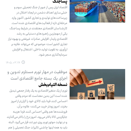
پساجنگ
اقتصاد ایران پس از عبور از جنگ تحمیلی سوم و
خنثی‌سازی اهداف دشمن در ایجاد اختلال در
زیرساخت‌های تولیدی و تجاری کشور، اکنون وارد
مرحله‌ای تازه از فعالیت‌های اقتصادی شده است.
کارشناسان اقتصادی معتقدند در شرایط پساجنگ،
یکی از مهم‌ترین راهبردهای دستیابی به رشد
اقتصادی پایدار، افزایش صادرات غیرنفتی و بهبود تراز
تجاری کشور است؛ موضوعی که می‌تواند علاوه بر
ارزآوری، به تقویت تولید داخلی، اشتغال و افزایش
سرمایه‌گذاری منجر شود.
۱۴۰۵.۰۳.۲۶
موفقیت در مهار تورم مستلزم تدوین و
اجرای یک بسته جامع اقتصادی است
نسخه التیام‌بخش
تورم از یک متغیر اقتصادی به یک رفتار جمعی تبدیل
شده است! این بدین معناست که مردم وقتی
احساس کنند فردا باید کالای خود را گران‌تر از امروز
بخرند، امروز زودتر خرید می‌کنند؛ علاوه بر آن،
فروشنده‌ها هم وقتی احساس کنند فردا هزینه
جایگزینی کالا بالاتر می‌رود، امروز نرخ را بالاتر می‌گذارند
و در نهایت موتور تورم روی دور تند قرار می‌گیرد، البته
باید به همه اینها چاشنی تاثیرات جنگ تحمیلی را هم