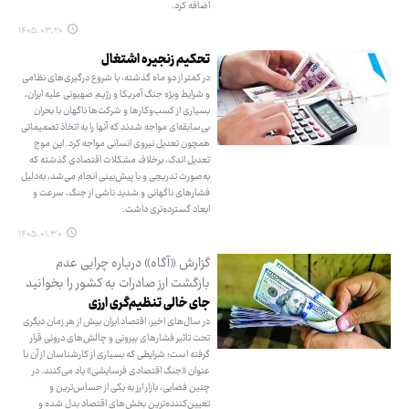
اضافه کرد.
۱۴۰۵.۰۳.۲۰
تحکیم زنجیره اشتغال
در کمتر از دو ماه گذشته، با شروع درگیری‌های نظامی
و شرایط ویژه جنگ آمریکا و رژیم صهیونی علیه ایران،
بسیاری از کسب‌وکارها و شرکت‌ها ناگهان با بحران
بی‌سابقه‌ای مواجه شدند که آنها را به اتخاذ تصمیماتی
همچون تعدیل نیروی انسانی مواجه کرد. این موج
تعدیل اندک، برخلاف مشکلات اقتصادی گذشته که
به‌صورت تدریجی و با پیش‌بینی انجام می‌شد، به‌دلیل
فشارهای ناگهانی و شدید ناشی از جنگ، سرعت و
ابعاد گسترده‌تری داشت.
۱۴۰۵.۰۱.۳۰
گزارش «آگاه» درباره چرایی عدم
بازگشت ارز صادرات به کشور را بخوانید
جای خالی تنظیم‌گری ارزی
در سال‌های اخیر، اقتصاد ایران بیش از هر زمان دیگری
تحت تاثیر فشارهای بیرونی و چالش‌های درونی قرار
گرفته است؛ شرایطی که بسیاری از کارشناسان از آن با
عنوان «جنگ اقتصادی فرسایشی» یاد می‌کنند. در
چنین فضایی، بازار ارز به یکی از حساس‌ترین و
تعیین‌کننده‌ترین بخش‌های اقتصاد بدل شده و