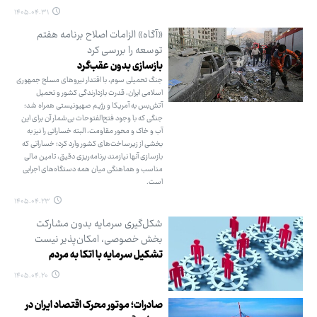
۱۴۰۵.۰۴.۳۱
«آگاه» الزامات اصلاح برنامه هفتم
توسعه را بررسی کرد
بازسازی بدون عقب‌گرد
جنگ تحمیلی سوم، با اقتدار نیروهای مسلح جمهوری
اسلامی ایران، قدرت بازدارندگی کشور و تحمیل
آتش‌بس به آمریکا و رژیم صهیونیستی همراه شد؛
جنگی که با وجود فتح‌الفتوحات بی‌شمار آن برای این
آب و خاک و محور مقاومت، البته خساراتی را نیز به
بخشی از زیرساخت‌های کشور وارد کرد؛ خساراتی که
بازسازی آنها نیازمند برنامه‌ریزی دقیق، تامین مالی
مناسب و هماهنگی میان همه دستگاه‌های اجرایی
است.
۱۴۰۵.۰۴.۲۳
شکل‌گیری سرمایه بدون مشارکت
بخش خصوصی، امکان‌پذیر نیست
تشکیل سرمایه با اتکا به مردم
۱۴۰۵.۰۴.۲۰
صادرات؛ موتور محرک اقتصاد ایران در