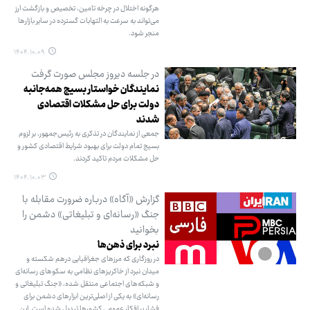
هرگونه اختلال در چرخه تامین، تخصیص و بازگشت ارز
می‌تواند به سرعت به التهابات گسترده در سایر بازارها
منجر شود.
۱۴۰۴.۱۰.۰۹
در جلسه دیروز مجلس صورت گرفت
نمایندگان خواستار بسیج همه‌جانبه
دولت برای حل مشکلات اقتصادی
شدند
جمعی از نمایندگان در تذکری به رئیس‌جمهور، بر لزوم
بسیج تمام دولت برای بهبود شرایط اقتصادی کشور و
حل مشکلات مردم تاکید کردند.
۱۴۰۴.۱۰.۰۳
گزارش «آگاه» درباره ضرورت مقابله با
جنگ «رسانه‌ای و تبلیغاتی» دشمن را
بخوانید
نبرد برای ذهن‌ها
در روزگاری که مرزهای جغرافیایی درهم شکسته و
میدان نبرد از خاکریزهای نظامی به سکوهای رسانه‌ای
و شبکه‌های اجتماعی منتقل شده، «جنگ تبلیغاتی و
رسانه‌ای» به یکی از اصلی‌ترین ابزارهای دشمن برای
فشار بر افکار عمومی کشورها تبدیل شده است. این