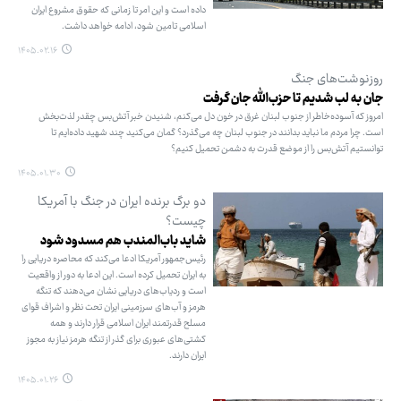
داده است و این امر تا زمانی که حقوق مشروع ایران
اسلامی تامین شود، ادامه خواهد داشت.
۱۴۰۵.۰۲.۱۶
روزنوشت‌های جنگ
جان به لب شدیم تا حزب‌الله جان گرفت
امروز که آسوده‌خاطر از جنوب لبنان غرق در خون دل می‌کنم، شنیدن خبر آتش‌بس چقدر لذت‌بخش
است. چرا مردم ما نباید بدانند در جنوب لبنان چه می‌گذرد؟ گمان می‌کنید چند شهید داده‌ایم تا
توانستیم آتش‌بس را از موضع قدرت به دشمن تحمیل کنیم؟
۱۴۰۵.۰۱.۳۰
دو برگ برنده ایران در جنگ با آمریکا
چیست؟
شاید باب‌المندب هم مسدود شود
رئیس‌جمهور آمریکا ادعا می‌کند که محاصره دریایی را
به ایران تحمیل کرده است. این ادعا به دور از واقعیت
است و ردیاب‌های دریایی نشان می‌دهند که تنگه
هرمز و آب‌های سرزمینی ایران تحت نظر و اشراف قوای
مسلح قدرتمند ایران اسلامی قرار دارند و همه
کشتی‌های عبوری برای گذر از تنگه هرمز نیاز به مجوز
ایران دارند.
۱۴۰۵.۰۱.۲۶