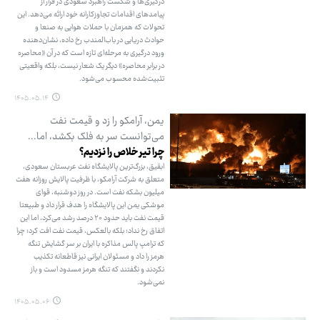
درگیری‌ها و شکست راهبرد سعودی در فرار از
پیامدهای اقدامات تجاوزکارانه خود ارائه می‌دهد. این
تحولات که همزمان با حملات هوایی به صنعا و
حوادث دریایی در باب‌المندب رخ داده، نشان‌دهنده
ورود درگیری به مرحله‌ای تازه است که در آن «محاصره
در برابر محاصره» دیگر یک شعار نیست، بلکه واقعیتی
تثبیت‌شده محسوب می‌شود.
۱۴۰۵.۰۵.۱۴
یمن، آرامکو را زد و قیمت نفت
می‌توانست سر به فلک بکشد، اما...
چرا تیر خلاص را نزدیم؟
ابقیق، بزرگ‌ترین پالایشگاه نفت عربستان سعودی،
متعلق به شرکت آرامکو، با ظرفیت پالایش روزانه هفت
میلیون بشکه نفت است. در روز دوشنبه، قوای
موشکی یمن این پالایشگاه را هدف قرار داد و طبیعتا
قیمت نفت باید حدود ۲۰ درصد رشد می‌کرد، اما این
اتفاق رخ نداد؛ بلکه بالعکس، قیمت نفت افت کرد؛ چرا
که ترامپ پالس مذاکره با ایران بر سر گشایش تنگه
هرمز را داد و مسئولان ایرانی نیز قاطعانه تکذیب
نکردند و نگفتند که تنگه هرمز مسدود است و باز
نمی‌شود.
۱۴۰۵.۰۵.۰۶