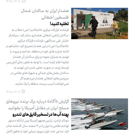
۱۴۰۵.۰۳.۱۸
هشدار ایران به ساکنان شمال
فلسطین اشغالی
تخلیه کنید!
فرمانده قرارگاه مرکزی خاتم‌الانبیا (ص) خطاب به
ساکنان اراضی اشغالی هشداری صادر کرد. سرلشکر
خلبان علی عبداللهی، فرمانده قرارگاه مرکزی
خاتم‌الانبیا (ص) در این هشدار تصریح کرد: نتانیاهو در
ادامه شرارت‌های خود در منطقه، ضاحیه و بیروت را
تهدید به بمباران نموده و برای ساکنان آن هشدار
تخلیه اعلام کرده است. با توجه به نقض مکرر آتش‌بس
توسط رژیم، در صورت عملی شدن این تهدید به
ساکنان بخش‌های شمالی و شهرک‌های نظامی در
سرزمین‌های اشغالی هشدار می‌دهیم اگر
نمی‌خواهند آسیب ببینند منطقه را ترک نمایند.
۱۴۰۵.۰۳.۱۲
گزارش «آگاه» درباره برگ برنده نیروهای
مسلح ایران در مقابل آمریکا را بخوانید
پهنه آب‌ها در تسخیر قایق‌های تندرو
دونالد ترامپ، رئیس‌جمهور آمریکا پس از آنکه دستور
تهاجم نظامی به ایران را در ۹ اسفند سال گذشته صادر
کرد، مدعی شد: ایران نیروی دریایی خود را به‌طور کامل