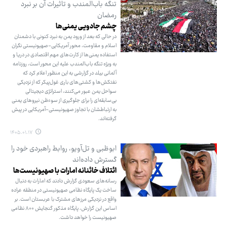
تنگه باب‌المندب و تاثیرات آن بر نبرد
رمضان
چشم جادویـی یمنی‌ها
در حالی که بعد از ورود یمن به نبرد کنونی با دشمنان
اسلام و مقاومت، محور آمریکایی-صهیونیستی نگران
استفاده یمنی‌ها از کارت‌های مهم اقتصادی در دریا و
به ویژه تنگه باب‌المندب علیه این محور است، روزنامه
آلمانی بیلد در گزارشی به این منظور اعلام کرد که
نفتکش‌ها و کشتی‌های باری غول‌پیکر که از نزدیکی
سواحل یمن عبور می‌کنند، استراتژی دیجیتالی
بی‌سابقه‌ای را برای جلوگیری از سوءظن نیروهای یمنی
به ارتباطشان با تجاوز صهیونیستی-آمریکایی در پیش
گرفته‌اند.
۱۴۰۵.۰۱.۱۷
ابوظبی و تل‌آویو، روابط راهبردی خود را
گسترش داده‌اند
ائتلاف خائنانه امارات با صهیونیست‌ها
رسانه‌های سعودی گزارش دادند که امارات به دنبال
ساخت یک پایگاه نظامی صهیونیستی در منطقه عراده
واقع در نزدیکی مرزهای مشترک با عربستان است. بر
اساس این گزارش، پایگاه مذکور گنجایش ۸۰۰ نظامی
صهیونیست را خواهد داشت.