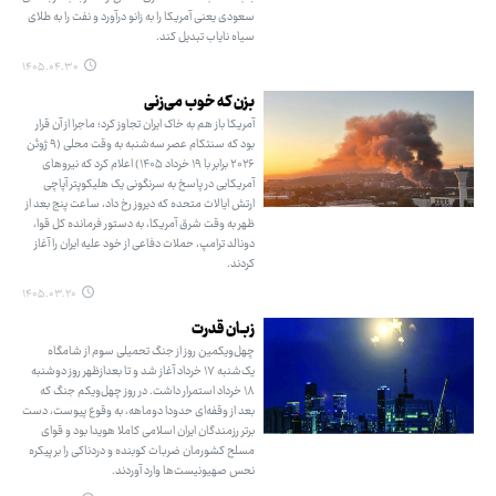
سعودی یعنی آمریکا را به زانو درآورد و نفت را به طلای
سیاه نایاب تبدیل کند.
۱۴۰۵.۰۴.۳۰
بزن که خوب می‌زنی
آمریکا باز هم به خاک ایران تجاوز کرد؛ ماجرا از آن قرار
بود که سنتکام عصر سه‌شنبه به وقت محلی (۹ ژوئن
۲۰۲۶ برابر با ۱۹ خرداد ۱۴۰۵) اعلام کرد که نیروهای
آمریکایی در پاسخ به سرنگونی یک هلیکوپتر آپاچی
ارتش ایالات متحده که دیروز رخ داد، ساعت پنج بعد از
ظهر به وقت شرق آمریکا، به دستور فرمانده کل قوا،
دونالد ترامپ، حملات دفاعی از خود علیه ایران را آغاز
کردند.
۱۴۰۵.۰۳.۲۰
زبـان قدرت
چهل‌ویکمین روز از جنگ تحمیلی سوم از شامگاه
یک‌شنبه ۱۷ خرداد آغاز شد و تا بعدازظهر روز دوشنبه
۱۸ خرداد استمرار داشت. در روز چهل‌ویکم جنگ که
بعد از وقفه‌ای حدودا دوماهه، به وقوع پیوست، دست
برتر رزمندگان ایران اسلامی کاملا هویدا بود و قوای
مسلح کشورمان ضربات کوبنده و دردناکی را بر پیکره
نحس صهیونیست‌ها وارد آوردند.