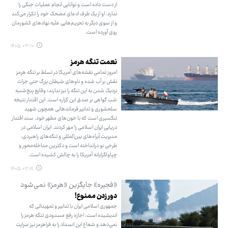
از دست داده است و توانایی انجام عملیات جنگی را
ندارد. او از یک طرف ادعای مضحک خود را تکرار می‌کند
و از سوی دیگر به تحریم‌هایی علیه نهادهای کشورمان
روی آورده است.
۱۴۰۵.۰۳.۱۰
نعمت تنگه هرمز
امروز تمامی نقشه‌های آمریکا در تسلط بر تنگه هرمز
نقش بر آب شده و ناوهای شیطان بزرگ حتی جرات
نزدیک شدن به این تنگه را نیز ندارند؛ وقایع پنج‌شنبه
شب گواهی بر صدق این گزاره است. این اقتدار نتیجه
سلحشوری و تدابیر فرماندهانی همچون شهید
تنگسیری است که با خون‌های مطهر خود، سند اقتدار
دریایی ایران اسلامی را مهر کردند. ایران اسلامی در
مدیریت آبراه‌های بین‌المللی و تنگه‌های راهبردی،
طرحی نو درانداخته است و دکترین مداخله‌محور و
چپاولگرایانه آمریکا را به چالش کشیده است.
۱۴۰۵.۰۲.۱۸
«فجیره» جایگزین «هرمز» نمی‌شود
دور زدن ممنوع!
جمهوری اسلامی ایران با تدابیر و تمهیداتی که
اندیشیده است، اجازه رفع مسدودی تنگه هرمز را
نمی‌دهد و شعاع این انسداد را به فراهرمز نیز سرایت