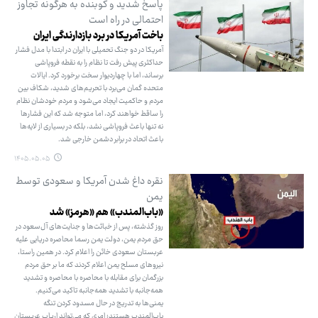
پاسخ شدید و کوبنده به هرگونه تجاوز
احتمالی در راه است
باخت آمریکا در برد بازدارندگی ایران
آمریکا در دو جنگ تحمیلی با ایران در ابتدا با مدل فشار
حداکثری پیش رفت تا نظام را به نقطه فروپاشی
برساند، اما با چهاردیوار سخت برخورد کرد. ایالات
متحده گمان می‌برد با تحریم‌های شدید، شکاف بین
مردم و حاکمیت ایجاد می‌شود و مردم خودشان نظام
را ساقط خواهند کرد، اما متوجه شد که این فشارها
نه تنها باعث فروپاشی نشد، بلکه در بسیاری از لایه‌ها
باعث اتحاد در برابر دشمن خارجی شد.
۱۴۰۵.۰۵.۰۵
نقره داغ شدن آمریکا و سعودی توسط
یمن
«باب‌المندب» هم «هرمز» شد
روز گذشته، پس از خباثت‌ها و جنایت‌های آل‌سعود در
حق مردم یمن، دولت یمن رسما محاصره دریایی علیه
عربستان سعودی خائن را اعلام کرد. در همین راستا،
نیروهای مسلح یمن اعلام کردند که ما بر حق مردم
بزرگمان برای مقابله با محاصره با محاصره و تشدید
همه‌جانبه با تشدید همه‌جانبه تاکید می‌کنیم.
یمنی‌ها به تدریج در حال مسدود کردن تنگه
باب‌المندب هستند؛ امری که می‌تواند ارباب عربستان