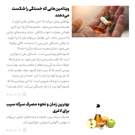
ویتامین‌هایی که خستگی را شکست
می‌دهند
روزهایی پیش می‌آید که حس تحلیل رفتن انرژی از
همیشه بیشتر می‌شود. مخصوصا اگر یک روز کاری
طولانی همراه با خواب ناکافی، حذف وعده‌های غذایی
یا استرس باشد. این عوامل می‌تواند فرد را از پا درآورد.
اما وقتی خستگی حتی پس از استراحت کافی برطرف
نمی‌شود، نشان‌دهنده مسئله دیگر و احتمالا
کمبودهای ویتامینی است. خستگی یکی از مواردی
است که اغلب به‌درستی درک نمی‌شود. به جای اینکه
صرفا سبک زندگی پرمشغله را مقصر بدانیم، بهتر است
بررسی کنیم که آیا بدن دچار کمبود مواد مغذی شده
که هر روز به آنها نیاز دارد یا خیر. حتما در این زمینه
مشورت با پزشک ضروری است. اما این ویتامین‌ها که
کمبود آنها بدن را دچار خستگی می‌کند، کدام هستند؟
۱۴۰۵.۰۴.۲۷
بهترین زمان و نحوه مصرف سرکه سیب
برای لاغری
مصرف سرکه سیب همراه با وعده‌های غذایی می‌تواند
از جهش ناگهانی انسولین جلوگیری کند.
۱۴۰۵.۰۴.۲۳