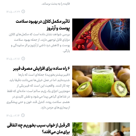
فایده را به بدنت برساند.
۱۴۰۵.۰۲.۲۲
تاثیر مکمل کلاژن در بهبود سلامت
پوست و آرتروز
بررسی شواهد نشان داده است که مکمل‌های کلاژن
مزایای قابل توجهی دارند، از جمله بهبود سلامت
پوست و کاهش درد ناشی از آرتروز بر اثر ساییدگی و
پارگی.
۱۴۰۵.۰۲.۱۷
۶ راه ساده برای افزایش مصرف فیبر
«فیبر بیشتر بخورید» جمله‌ای است که بارها
شنیده‌ایم، اما در عمل خیلی‌ها نمی‌دانند دقیقا باید
چه کار کنند. واقعیت این است که فیبر یکی از
مهم‌ترین اجزای یک رژیم سالم است؛ ماده‌ای که فقط
در غذاهای گیاهی پیدا می‌شود و نقش کلیدی در
هضم، سلامت روده، کنترل قند خون و حتی پیشگیری
از بیماری‌های مزمن دارد.
۱۴۰۵.۰۲.۱۴
اگر قبل از خواب سیب بخوریم چه اتفاقی
برای‌مان می‌افتد؟