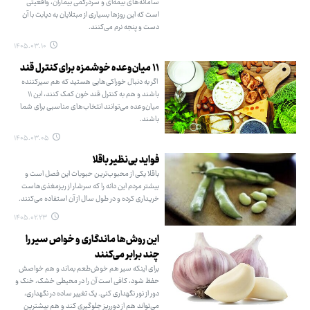
سامانه‌های بیمه‌ای و سردرگمی بیماران، واقعیتی
است که این روزها بسیاری از مبتلایان به دیابت با آن
دست و پنجه نرم می‌کنند.
۱۴۰۵.۰۳.۱۰
۱۱ میان‌وعده خوشمزه برای کنترل قند
اگر به دنبال خوراکی‌هایی هستید که هم سیرکننده
باشند و هم به کنترل قند خون کمک کنند، این ۱۱
میان‌وعده می‌توانند انتخاب‌های مناسبی برای شما
باشند.
۱۴۰۵.۰۳.۰۵
فواید بی‌نظیر باقلا
باقلا یکی از محبوب‌ترین حبوبات این فصل است و
بیشتر مردم این دانه را که سرشار از ریزمغذی‌هاست
خریداری کرده و در طول سال از آن استفاده می‌کنند.
۱۴۰۵.۰۲.۲۳
این روش‌ها ماندگاری و خواص سیر را
چند برابر می‌کنند
برای اینکه سیر هم خوش‌طعم بماند و هم خواصش
حفظ شود، کافی است آن را در محیطی خشک، خنک و
دور از نور نگهداری کنی. یک تغییر ساده در نگهداری،
می‌تواند هم از دورریز جلوگیری کند و هم بیشترین