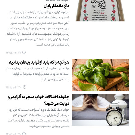
داغ ماندگار رایان
مرضیه کیان، خبرنگار: روایت یازدهم، مرثیه زنی است
که جان می‌بخشید اما جان او و جگرگوشه‌هایش در
آتش کینه سوخت. دکتر زهره رسولی، طبیب صبور
زنان، همراه همسر مهندس او بهنام و رایان دو ماهه،
زیر آوار موشک صهیونیست‌ها پر کشیدند. از آن آشیانه
گرم، تنها کیان پنج ساله با تنی سوخته و پیچیده در
باند سفید باقی مانده است.
۱۴۰۵.۰۴.۳۱
هر آنچه را که باید از فواید ریحان بدانید
برگ‌های ریحان، یکی از محبوب‌ترین سبزی‌های معطر
است که علاوه ‌بر طعم و رایحه دلپذیرشان، فواید
متعددی برای بدن دارند.
۱۴۰۵.۰۴.۳۰
چگونه اختلالات خواب منجر به آلزایمر و
دیابت می‌شود؟
خواب دیگر فقط یک دوره استراحت نیست که فرد روز
خود را با آن به پایان می‌رساند، بلکه اکنون در کنار
تغذیه و فعالیت بدنی، یکی از مهمترین ارکان سلامت
جسمی و روانی محسوب می‌شود.
۱۴۰۵.۰۴.۲۹