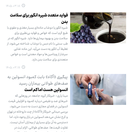
۱۴۰۵.۰۳.۱۸
فواید متعدد شیره انگور برای سلامت
بدن
شیره انگور یا دوشاب ماده‌ای بسیار مغذی و مقوی با
طبع گرم است که خواص و فواید بی‌نظیری برای
سلامت بدن و بهبود بیماری‌ها دارد. شیره انگور که در
طب سنتی با نام دبس یا دوشاب شناخته می‌شود، از
تغلیظ آب انگور به دست می‌آید. این ماده غذایی
سرشار از ویتامین‌ها و مواد معدنی است و خواص
متعددی برای سلامت بدن دارد.
۱۴۰۵.۰۳.۱۷
پیگیری «آگاه» بابت کمبود انسولین به
صف‌های طولانی بیماران رسید
انسولین هست اما کم است
مینا یاری- خبرنگار گروه جامعه: در روزهایی که
خبرهای ضد و نقیضی درباره کمبود و افزایش قیمت
انسولین در فضای مجازی دست به دست می‌شود،
بررسی میدانی خبرنگار «آگاه» از چند داروخانه در تهران
و کرج نشان می‌دهد انسولین در بازار وجود دارد، اما
دسترسی به آن برای بسیاری از بیماران آسان نیست.
تفاوت قیمت‌ها، صف‌های طولانی، الزام ثبت در