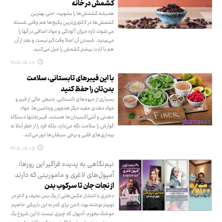
کشمش در خانه
همیشه کشمش‌ها را بشویید؛ حتی بهترین
کشمش‌ها در لاکچری‌ترین پکیج‌ها هم وقتی شسته
می‌شوند تازه میزان آلودگی و مواد اضافی در آنها را
می‌بینید. شستن آن اصلا وقت‌گیر نیست و بعد از آن
هم با لذت بیشتر کشمش را میل می‌کنید.
۱۴۰۵.۰۵.۰۸
با این فیبرهای تابستانی، سلامت
بدن‌تان را حفظ کنید
بسیاری از میوه‌های تابستانی، منبعی عالی از فیبر و
مواد مغذی مفید دیگر همچون ویتامین‌ها، مواد
معدنی و آنتی‌اکسیدان‌ها هستند. فیبر نه‌تنها دستگاه
گوارش را سلامت نگه‌ می‌دارد، بلکه فرد را از خطر ابتلا به
بیماری‌های قلبی و برخی سرطان‌ها دور می‌کند.
۱۴۰۵.۰۵.۰۵
نیم‌نگاهی به پدیده فراگیر این روزها؛
آمپول‌های لاغری و ماموریتی که دارند
از نجات جان تا سرکوب بدن
دختری با انتشار عکس‌هایی از یک بدن نحیف و لاغر در
توییتر نوشته بود: «من برای کمر به این باریکی حاضرم
موشک بخورم، آمپول که چیزی نیست.» این شروع یک