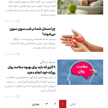
آیا خوردن سیب قبل از خواب به بهبود کیفیت خواب
کمک می‌کند؟ فواید سیب برای گوارش، تنظیم قند
خون و نکاتی که باید درباره سلامت دندان‌ها بدانید را
بررسی می‌کنیم.
۱۴۰۵.۰۲.۱۰
چرا دستان شما در شب سوزن سوزن
می‌شوند؟
مورمور شبانه همیشه بی‌ضرر نیست. در واقع،
می‌تواند یکی از اولین نشانه‌هایی باشد که اعصاب
شما تحت فشار هستند.
۱۴۰۵.۰۲.۰۲
سبک زندگی
۹ کاری که باید برای بهبود سلامت روان
روزانه خود انجام دهید
در میان رویدادهای گوناگون از همه‌گیری و مناقشات
سیاسی گرفته تا چالش‌های اقتصادی و ... در دنیای
امروزی، دلایل زیادی برای احساس اضطراب، استرس و
افسردگی داریم.
۱۴۰۵.۰۲.۰۱
قبلی
۱
۲
۳
بعدی