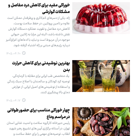
خوراکی مفید برای کاهش درد مفاصل و
مشکلات گوارشی
ژله، یکی از دسرهای کم‌کالری و پرطرفدار، ممکن است
علاوه بر تامین پروتئین، در حفظ سلامت پوست،
کاهش درد مفاصل و تقویت عملکرد دستگاه گوارش
نقش داشته باشد؛ البته این مزایا به ژلاتین حیوانی
موجود در آن مربوط است و نباید با ادعاهای اغراق‌آمیز
درباره رژیم‌های مبتنی بر ژله اشتباه گرفته شود.
۱۴۰۵.۰۴.۲۰
بهترین نوشیدنی برای کاهش حرارت
بدن
یک متخصص طب ایرانی برای مقابله با گرمازدگی،
توصیه کرد کودکان و سالمندان با اصلاح سبک زندگی
و استفاده از نوشیدنی‌های اصیل ایرانی، از عوارض
دمای بالا پیشگیری کنند.
۱۴۰۵.۰۴.۱۷
چهار خوراکی مناسب برای حضور طولانی
در مراسم وداع
رئیس دبیرخانه کارگروه سلامت و امنیت غذایی استان
تهران، در آستانه برگزاری آیین‌های تشییع رهبر شهید
انقلاب، توصیه‌های مهمی را برای حفظ سلامت و