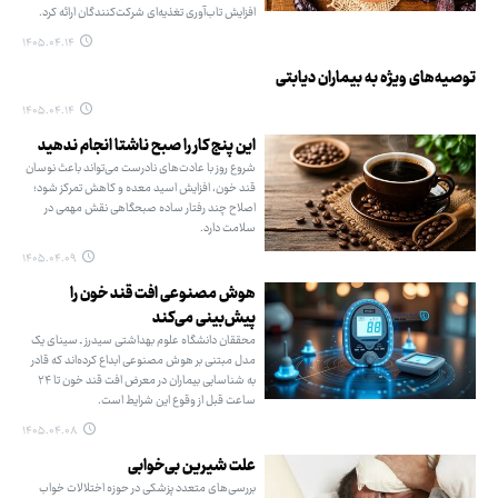
افزایش تاب‌آوری تغذیه‌ای شرکت‌کنندگان ارائه کرد.
۱۴۰۵.۰۴.۱۴
توصیه‌های ویژه به بیماران دیابتی
۱۴۰۵.۰۴.۱۴
این پنج کار را صبح ناشتا انجام ندهید
شروع روز با عادت‌های نادرست می‌تواند باعث نوسان
قند خون، افزایش اسید معده و کاهش تمرکز شود؛
اصلاح چند رفتار ساده صبحگاهی نقش مهمی در
سلامت دارد.
۱۴۰۵.۰۴.۰۹
هوش مصنوعی افت قند خون را
پیش‌بینی می‌کند
محققان دانشگاه علوم بهداشتی سیدرز ـ سینای یک
مدل مبتنی بر هوش مصنوعی ابداع کرده‌اند که قادر
به شناسایی بیماران در معرض افت قند خون تا ۲۴
ساعت قبل از وقوع این شرایط است.
۱۴۰۵.۰۴.۰۸
علت شیرین بی‌خوابی
بررسی‌های متعدد پزشکی در حوزه اختلالات خواب