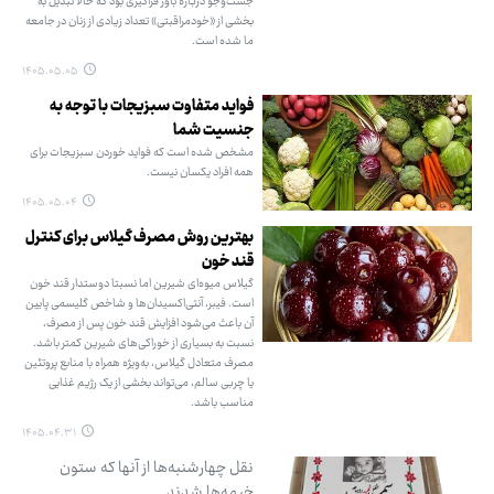
جست‌وجو درباره باور فراگیری بود که حالا تبدیل به
بخشی از «خودمراقبتی» تعداد زیادی از زنان در جامعه
ما شده است.
۱۴۰۵.۰۵.۰۵
فواید متفاوت سبزیجات با توجه به
جنسیت شما
مشخص شده است که فواید خوردن سبزیجات برای
همه افراد یکسان نیست.
۱۴۰۵.۰۵.۰۴
بهترین روش مصرف گیلاس برای کنترل
قند خون
گیلاس میوه‌ای شیرین اما نسبتا دوستدار قند خون
است. فیبر، آنتی‌اکسیدان‌ها و شاخص گلیسمی پایین
آن باعث می‌شود افزایش قند خون پس از مصرف،
نسبت به بسیاری از خوراکی‌های شیرین کمتر باشد.
مصرف متعادل گیلاس، به‌ویژه همراه با منابع پروتئین
یا چربی سالم، می‌تواند بخشی از یک رژیم غذایی
مناسب باشد.
۱۴۰۵.۰۴.۳۱
نقل چهارشنبه‌ها از آنها که ستون
خیمه‌ها شدند