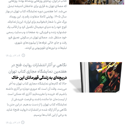
کتاب در ایران، پیام‌آور روزهایی پرنشاط بوده؛ روزهایی
که مصلای تهران به قراری برای عاشقان اندیشه تبدیل
می‌شد. اما هفتمین دوره نمایشگاه کتاب تهران در بهار
سال ۱۴۰۵، روایتی کاملا متفاوت رقم زد. این رویداد
بزرگ ملی با شعار «بخوانیم برای ایران»، این‌بار تمام‌قد
کوچ خود را به دنیای دیجیتال تکمیل کرد و از قالب یک
جشنواره زنده و فیزیکی، به صفحات وب‌سایت رسمی
خود منتقل شد. مصلای تهران در سکوتی عمیق فرو
رفت و جای خالی غرفه‌ها را بیلبوردهای شهری،
تبلیغات و تیزرهای تلویزیونی پر کردند.
۱۴۰۵.۰۳.۰۴
نگاهی بر آثار انتشارات روایت فتح در
هفتمین نمایشگاه مجازی کتاب تهران
دریچه‌ای به زندگی قهرمانان این خاک
حالا که گام‌های نمایشگاه مجازی کتاب تهران به آخر
می‌رسد، وقت آن است که مروری دوباره بر آثاری داشته
باشیم که خریده یا نخریده‌ایم؛ آثاری که ممکن است
از لیست‌مان جا مانده باشند و فرصت خریدش از
نمایشگاه کتاب تهران را از دست بدهیم. در این متن با
نگاهی بر آثار ارائه شده در انتشارات «روایت فتح» شاید
به برخی از این کتاب‌ها برسیم.
۱۴۰۵.۰۳.۰۲