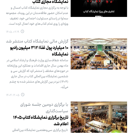
نمایشگاه مجازی کتاب
با توجه به برگزاری مجازی نمایشگاه کتاب امسال و
عدم امکان حضور علاقه‌مندان در این رویداد، مجموعه
سماوا در راستای مسئولیت اجتماعی خود، تخفیف
ویژه‌ای را روی تمام کتاب‌های خود اعمال کرده است.
۱۴۰۵.۰۲.۱۹
گزارش مالی نمایشگاه کتاب منتشر شد
۱۰ میلیارد پول غذا؛ ۳۱۲ میلیون رادیو
نمایشگاه
سامانه شفاف‌سازی وزارت فرهنگ و ارشاد اسلامی در
ماه بهمن سال جاری اقدامات و عملکرد این وزارتخانه
در حوزه‌های مختلف را منتشر کرد که گزارش سی و
ششمین نمایشگاه بین‌المللی کتاب در سال جاری
(۱۴۰۴) نیز در بین گزارش‌های منتشر شده به چشم
می‌آید.
۱۴۰۴.۱۲.۰۵
با برگزاری دومین جلسه شورای
سیاست‌گذاری
تاریخ برگزاری نمایشگاه کتاب ۱۴۰۵
اعلام شد
تاریخ برگزاری سی‌وهفتمین نمایشگاه بین‌المللی