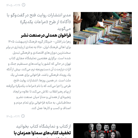
۱۴۰۵.۰۲.۲۶
مدیر انتشارات روایت فتح در گفت‌وگو با
«آگاه» از طرح «مراعات یکدیگر»
می‌گوید
فراخوان همدلی در صنعت نشر
زهرا بذر افکن- خبرنگار گروه فرهنگ:اردیبهشت ۱۴۰۵
برای اهالی فرهنگ ایران، حالا به نمادی از پایداری در برابر
سخت‌ترین دوران‌های اقتصادی و فرهنگی تبدیل
شده است. برگزاری هفتمین نمایشگاه مجازی کتاب
تهران در حالی که کشور با پیامدهای مستقیم جنگ و
اثرات درازمدت آن دست‌وپنجه نرم می‌کند، بیش از آنکه
یک رویداد فرهنگی باشد، فراخوانی برای همدلی یک
ملت است. در همین روزها، انتشارات روایت فتح،
طرحی را اجرا می‌کند که با نام «مراعات یکدیگر» برگرفته
از پیام رهبر انقلاب، تلاش می‌کند تا علاوه بر ایجاد
زنجیره‌ای از همدلی و مدارا میان صنعت نشر و
مخاطبانش، به مثابه فراخوانی برای تمام مردم و
اصناف و کسب و کارها عمل کند.
۱۴۰۵.۰۲.۲۱
از کتاب و نمایشگاه کتاب بخوانید
تخفیف کتاب‌های سماوا همزمان با