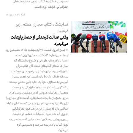
دسترسی همگان به کتاب، بدون محدودیت‌های
جغرافیایی، فراهم آورده است.
۱۴۰۵.۰۲.۲۹
نمایشگاه کتاب مجازی هفتم، زیر
ذره‌بین
وقتی عدالت فرهنگی از حصار پایتخت
می‌گریزد
۱۰ صبح امروز، شنبه، ۲۶ اردیبهشت ۱۴۰۵ نخستین روز
از هفتمین نمایشگاه کتاب مجازی تهران است.
امسال، راهروهای طولانی و شلوغ نمایشگاه که
سال‌ها صدای قدم‌های مشتاقان کتاب در آن
طنین‌انداز بود، جای خود را به پنجره‌های هوشمند
سامانه book.icfi.ir داده است. این تغییر بستر از
فیزیکی به مجازی، تنها یک جابه‌جایی مکانی نیست؛
بلکه کوچی است از محدودیت فیزیکی به وسعت
دیجیتال. تماشای مردمی که در دورترین روستاهای
مرزی، همزمان با پایتخت‌نشینان، قفسه‌های مجازی را
برای یافتن تازه‌های نشر زیر و رو می‌کنند، نشان از تولد
عدالتی دارد که پیش از این در هیاهوی تمرکزگرایی
شهری گم شده بود. نمایشگاه هفتم، در حقیقت
پیروزی پویایی بر سکون است؛ جایی که سنت دیرینه
تورق کتاب با مدرنیته سرعت و دسترسی گره
می‌خورد.