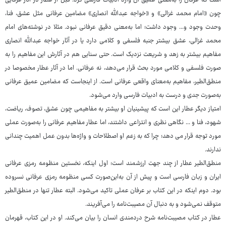
است که عرفان را به‌معنی عمیق آن وارد ادبیات فارسی کرد. قبل از عطار در آثار عرفایی
چون «امام محمد غزالی» و «خواجه عبدالله انصاری» مضامین عرفانی مثل عشق، فنا،
وحدت وجود و... وجود داشت؛ اما به‌معنی دقیق عرفانی نبود. مثلا در نوشته‌های امام
محمد غزالی، عشق بیشتر جنبه فلسفی و کلامی دارد یا در آثار خواجه عبدالله انصاری
مفاهیم بیشتر به زهد و شریعت نزدیک است. حتی سنایی هم در آثارش این مفاهیم را به
صورت فلسفی و کلامی مورد بحث قرار می‌دهد، نه عرفانی. اما در آثار عطار مخصوصا در
منطق‌الطیر، مفاهیم به‌معنای واقعی عرفانی است. از اینجاست که مضامین عمیق عرفانی
به‌صورت جدی و درست به ادبیات فارسی وارد می‌شود.
امتیاز دیگر عطار این است که پیشینیان او بیشتر به مفاهیمی چون عشق، تصوف، ریاضت،
شهود، فنا و ... نگاهی نظری و انتزاعی داشتند، اما عطار مفاهیم عرفانی را به‌صورت عملی
مورد توجه قرار می دهد؛ چرا که به زعم او اصطلاحات و واژه‌ها بدون عمل اهمیت چندانی
ندارند.
منطق‌الطیر عطار از چند جهت ارزشمند است؛ اول اینکه، نخستین منظومه رمزی عرفانی
ایران و زبان فارسی است و پیش از آن به‌این‌صورت کسی منظومه رمزی عرفانی نسروده
بود. دوم اینکه در این کتاب بر عرفان عملی تاکید می‌شود. البته عطار تنها در منطق‌الطیر
متوقف نمی‌شود و به دنبال آن مصیبت‌نامه را می‌آفریند.
عطار در کتاب مصیبت‌نامه شرح دردمندی انسان را بیان می‌کند. او در این کتاب، قهرمان