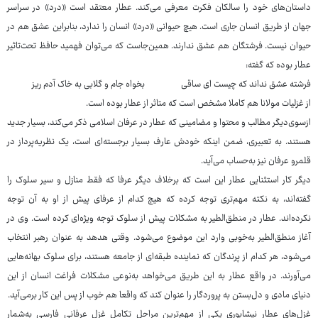
داستان‌های خود را سالکان فکرت معرفی می‌کند. عطار معتقد است «درد» در سراسر
جهان از طریق انسان جاری است. هیچ حیوانی «درد» انسان را ندارد، بنابراین عشق هم در
حیوان نیست. فرشتگان هم عشق ندارند. همین‌جاست که می‌توان فهمید حافظ تحت‌تاثیر
عطار بوده که گفته:
فرشته عشق نداند که چیست ای ساقی بخواه جام و گلابی به خاک آدم ریز
از غزلیات مولانا هم کاملا مشخص است که متاثر از عطار بوده است.
ازسوی‌دیگر مطالب و محتوا و مضامینی که عطار در عرفان اسلامی ذکر می‌کند، بسیار جدید
هستند. به تعبیری، ضمن اینکه خودش عارف بسیار برجسته‌ای است، یک نظریه‌پرداز در
قلمرو عرفان نیز به‌حساب می‌آید.
دیگر کار استثنایی عطار این است که برخلاف دیگر عرفا که فقط منازل و سیر سلوک را
گفته‌اند، به نکته مهم‌تری توجه کرده که هیچ کدام از عرفای پیش از او به آن توجه
نکرده‌اند. عطار در منطق‌الطیر به مشکلات پیش از سلوک توجه ویژه‌ای کرده است. وی در
آغاز منطق‌الطیر به‌خوبی وارد این موضوع می‌شود. وقتی هدهد به عنوان رهبر انتخاب
می‌شود، هر کدام از پرندگان که نماینده طبقه‌ای از جامعه هستند، برای سلوک بهانه‌هایی
می‌آورند. در واقع عطار به این طریق می‌خواهد به‌نوعی مشکلات فراغت انسان از این
دنیای مادی و دل‌بستن به پروردگار را عنوان کند که واقعا هم خوب از پس این کار برمی‌آید.
غزل‌های عطار نیشابوری یکی از مهم‌ترین مراحل تکامل غزل عرفانی فارسی به‌شمار