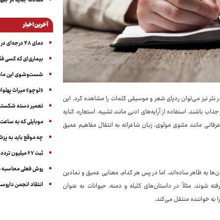
معادله جدید در جبه
آخرین اخبار
دمای ۴۸ درجه‌ای در اهواز
بیماری‌ای که کسی فکر
شست‌وشوی این ماده 
«لوچو» میراث پهلوان
 نثر نیز می‌توان ردپای شعر و موسیقی کلمات را مشاهده کرد. این
تعمیر دسته شکسته عی
جذاب باشند. استفاده از آرایه‌های ادبی مانند تشبیه، استعاره، کنایه
موبایلی که به ساعت
فانی مانند مثنوی مولوی، زبان شاعرانه به انتقال مفاهیم عمیق
چه موقع باید به پز
ثبت ۶۷ میلیون تردد خودرویی در ایام اربعین امسال
روش فعلی محاسبه م
ان‌ها به ظاهر ساده‌اند، اما در پس هر کدام، معنایی عمیق و نمادین
انتقاد انجمن داروساز
ته شوند. مثلاً در داستان‌های کلیله و دمنه، حیوانات به عنوان
ا به خواننده منتقل می‌کند.