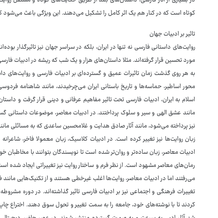
در بسیاری از آثار فارسی، داستان‌های بلند از طریق حکایت‌های کوتاه و مستقل ر
کوتاه است که در کنار هم یک اثر کامل را تشکیل می‌دهند. این ویژگی باعث می‌شود که 
تاثیر بر ادبیات جهان
روایت‌های داستانی فارسی نه تنها در ایران، بلکه در سراسر جهان نیز تاثیرگذار بوده‌ا
مورد تحسین قرار گرفته‌اند. مثلا داستان‌های هزار و یک شب که ریشه در ادبیات فار
به هر روی گذشت زمان تاثیرات عمیق و گسترده‌ای بر ادبیات فارسی و روایت‌های دا
محور اساطیر، حماسه‌ها و تاریخ باستانی ایران می‌چرخیدند، مانند شاهنامه فردوس
اسلام به ایران، ادبیات فارسی تحت تاثیر مفاهیم عرفانی و دینی قرار گرفت و داستان
مانند عشق الهی و سیر و سلوک پرداختند. در ادبیات معاصر، موضوعات داستانی گست
نیز پرداخته می‌شود، مانند آثار صادق هدایت و غلامحسین ساعدی که به مسائلی مانند 
زبان روایت‌ها نیز تغییر کرده است. در ادبیات کلاسیک، زبان معمولا فاخر، شاعرانه 
ادبیات معاصر، زبان ساده‌تر و روان‌تر شده است تا نویسندگان بتوانند با مخاطبان خود ا
رمان‌های معاصر مشهود است. از نظر فرم و ساختار روایت نیز تغییراتی ایجاد شده است.
می‌رفتند اما در ادبیات معاصر، روایت‌ها اغلب غیرخطی هستند و از تکنیک‌هایی مانند ف
تغییرات فرهنگی و اجتماعی نیز بر ادبیات فارسی تاثیر گذاشته‌اند. در دوره مشرو
کردند تا با نوشته‌های خود، جامعه را به سمت تغییر و تحول سوق دهند. اختراع چاپ 