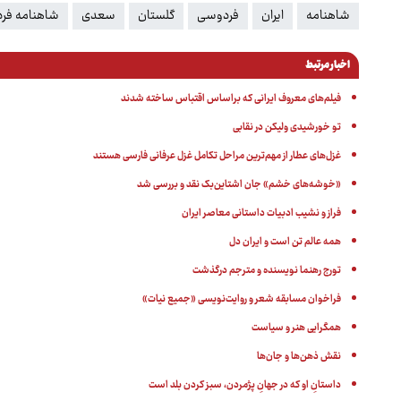
شاهنامه
ایران
فردوسی
گلستان
سعدی
شاهنامه فر
اخبار مرتبط
فیلم‌های معروف ایرانی که براساس اقتباس ساخته شدند
تو خورشیدی ولیکن در نقابی
غزل‌های عطار از مهم‌ترین مراحل تکامل غزل عرفانی فارسی هستند
«خوشه‌های خشم» جان اشتاین‌بک نقد و بررسی شد
فراز و نشیب ادبیات داستانی معاصر ایران
همه عالم تن است و ایران دل
تورج رهنما نویسنده و مترجم درگذشت
فراخوان مسابقه شعر و روایت‌نویسی «جمیع نیات»
همگرایی هنر و سیاست
نقش ذهن‌ها و جان‌ها
داستانِ او که در جهانِ پژمردن، سبز کردن بلد است