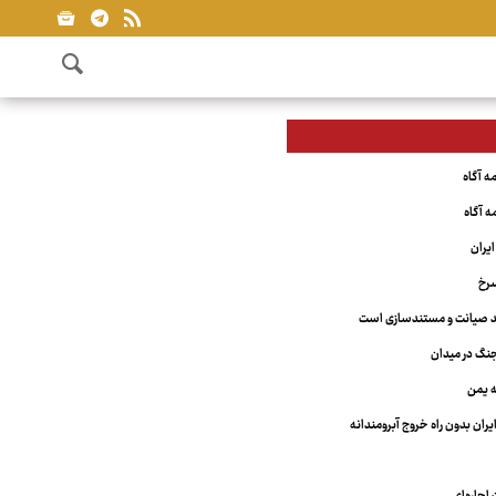
یران
سرخ
مند صیانت و مستندسازی است
نگ در میدان
ه یمن
یران بدون راه خروج آبرومندانه