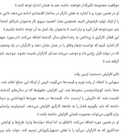
موفقیت مجموعه تاثیرگذار خواهند داشت هم به همان اندازه توجه کنند.»
او در همین مورد و با اشاره به نقش کارگر در ساختار اقتصادی ادامه می‌دهد: «این مو
را از کیک تولید فراموش کنیم. همچنین بحث اهمیت نیروی کار به‌عنوان شرکای اجتماع
باید موردتوجه قرار گیرد و نیاز است تا به‌عنوان یک اصل به آن توجه داشته باشیم.»
این فعال کارگری با پرداختن به رخدادهای سال گذشته اضافه می‌کند: «در مورد مهم‌ت
کار اشاره کنیم که توانست شعار وفاق را در عمل نشان دهد و کارگران در یک وضعی
که در دولت قبل رخ‌می‌داد و موجب می‌شد صدای کارگران شنیده نشود، نبودیم. بای
گرفته شد.»
تاثیر افزایش دستمزد ازبین رفت
سهرابی با انتقاد از رشد تورم و قیمت‌ها می‌گوید: «پس از اینکه این مبلغ اعلام شد، 
عملا باعث کوچک‌ترشدن سفره‌ها شد. این افزایش حقوق‌ها که در سال‌های گذشته ی
کشیده نشد که تاثیرش را ازدست داد. قیمت‌ها در همه حوزه‌ها «بهداشتی و درم
داشته که باید بگوییم فشار را به جامعه کارگری افزایش می‌دهد. امیدواریم براس
برابر قانون می‌تواند به‌صورت فصلی افزایش داشته باشد.»
او در همین مورد اضافه می‌کند: «اتفاق بد اما اینکه دولت‌ها وارث طرح‌ها و لوایح
حداکثری که به کارگران می‌آید را با نقش تسهیل‌گری‌اش ترمیم کند. دولت باید برر