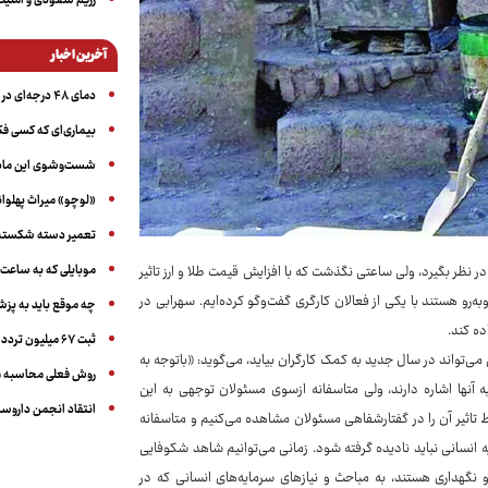
رژیم سعودی و امنیت 
آخرین اخبار
دمای ۴۸ درجه‌ای در اهواز
بیماری‌ای که کسی فکر
شست‌وشوی این ماده 
«لوچو» میراث پهلوان
تعمیر دسته شکسته عی
موبایلی که به ساعت
 نظر بگیرد، ولی ساعتی نگذشت که با افزایش قیمت طلا و ارز تاثیر
‌رو هستند با یکی از فعالان کارگری گفت‌وگو کرده‌ایم. سهرابی در
چه موقع باید به پز
ده کند.
ثبت ۶۷ میلیون تردد خودرویی در ایام اربعین امسال
ابی»، فعال کارگری و تحلیل‌گر حوزه کار در پاسخ به اینکه چه اولویت‎‌هایی می‌تواند در سال جدید به کمک کارگران بیاید، می‌گوید:‌ «باتوجه به
روش فعلی محاسبه م
 آنها اشاره دارند، ولی متاسفانه ازسوی مسئولان توجهی به این
انتقاد انجمن داروساز
 تاثیر آن را در گفتارشفاهی مسئولان مشاهده می‌کنیم و متاسفانه
انسانی نباید نادیده گرفته شود. زمانی می‌توانیم شاهد شکوفایی
و نگهداری هستند، به مباحث و نیازهای سرمایه‌های انسانی که در