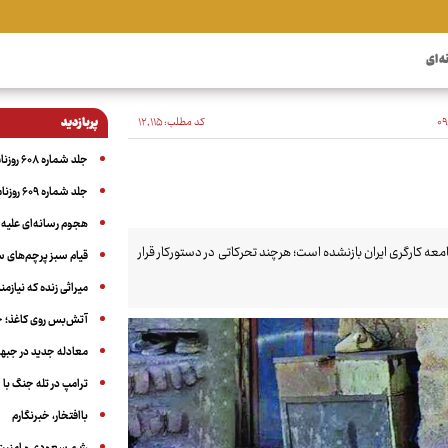
ه ای
کد مطلب:
۱۲٬۱۱۵
پربازدید
جلد شماره ۶۰۸ روزنامه آگاه
جلد شماره ۶۰۹ روزنامه آگاه
هجوم رسانه‌ای علیه ا
امعه کارگری ایران بازنشده است؛ هرچند تحرکاتی در دستورکار قرار
قیام سبز پرچم‌های 
میراثی زنده که نیاز
آتش‌بس روی کاغذ؛ ج
معادله جدید در جبه
ترامپ در تله جنگ با ا
باافتخار، خبرنگارم