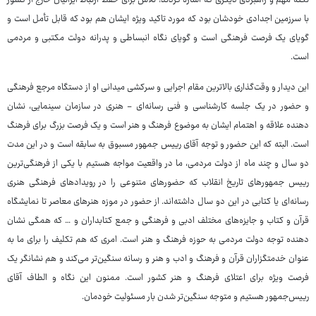
نکته مهم و راهبردی دیگری که اشاره کردند؛ تلاش برای حفظ ارتباط ایرانیان خارج از کشور
با سرزمین اجدادی خودشان بود که مورد تاکید ویژه ایشان هم بود که قابل تأمل است و
گویای یک فرصت فرهنگی است و گویای نگاه انبساطی و پدرانه دولت مکتبی و مردمی
است.
این دیدار و وقت‌گذاری بالاترین مقام اجرایی و سرکشی میدانی او از دستگاه مرجع فرهنگی
و حضور در یک جلسه کارشناسی و فنی رسانه‌ای - هنری در سازمان سینمایی، نشان
دهنده علاقه و اهتمام ایشان به موضوع فرهنگ و هنر است و یک فرصت بزرگ برای فرهنگ
است. البته که این حضور و توجه آقای رییس جمهور مسبوق به سابقه است و در این مدت
دو سال و چند ماه از دولت مردمی، ما در واقعیت مواجه هستیم با یکی از فرهنگی‌ترین
رییس جمهورهای تاریخ انقلاب که حضورهای متنوعی را در رویدادهای فرهنگی هنری
رسانه‌ای یا کتابی در این دو سال داشته‌اند. از حضور در موزه هنرهای معاصر تا نمایشگاه
قرآن و کتاب و جایزه‌های مختلف ادبی و فرهنگی و جمع کتابداران و … که همگی نشان
دهنده توجه دولت مردمی به حوزه فرهنگ و هنر است. امری که هم تکلیف را برای ما به
عنوان خدمتگزاران قرآن و فرهنگ و ادب و هنر و رسانه سنگین‌تر می‌کند و هم نشانگر یک
فرصت ویژه برای اعتلای فرهنگ و هنر کشور است. ممنون این نگاه و الطاف آقای
رییس‌جمهور هستیم و متوجه سنگین‌تر شدن بار مسئولیت خودمان.