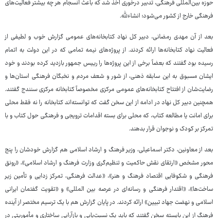
حوزه بین‌المللی فرهنگی، تدبیر درخوری اخذ شد که باعث انسجام هر چه بیشتر فعالیت‌های
فرهنگی خارج از کشور می‌شود؛ انشاءلله.
بعد از آن مهدی رمضانی، دبیر کل نهاد کتابخانه‌های عمومی گزارش خوب و لطیفی از
فعالیت نهاد کتابخانه‌ها ارائه کردند. از پروژه‌های نیمه تمامی که در این دولت به اتمام
رسیده بود گفتند که بعضاً برخی از این پروژه‌ها را رییس جمهور بازدید کرده بودند و خود
ایشان مسبوق به این سابقه ذهنی، از شور و شعف مردم و نخبگان فرهنگی استان‌ها و
رضایت‌شان از افتتاح کتابخانه‌های عمومی مرکزی مخصوصاً کتابخانه مرکزی سنندج گفتند.
همچنین دبیر کل نهاد در ادامه از این سخن گفت که توانسته‌اند کتابخانه را نه فقط محلی
برای امانت یا مطالعه کتاب، که محلی برای بسته اقدامات ترویجی و فرهنگی حول کتاب و با
تمرکز بر کودک و نوجوان قرار بدهند.
بعد از معاونین، دکتر اسماعیلی، وزیر فرهنگ و ارشاد اسلامی هم گزارش خودشان را پنج
محور مشخص «ارتقای نقش حاکمیت و تنظیم‌گری وزارت فرهنگ و ارشاد اسلامی»، «رونق
فرهنگی و شکوفایی اقتصاد فرهنگ و هنر»، «عدالت فرهنگی، تمرکز زدایی و تأمین زیر
ساخت‌ها»، «اقتدار فرهنگی و رسانه‌ای در عرصه بین المللی» و «تقویت گفتمان ایرانی
اسلامی و نهضت جهاد تبیین» ارائه کردند. در پایان گزارش هم با یک ترسیم مختصر از آینده
فرهنگ از این بایسته سخن گفتند که باید یک نسبت‌یابی و بازآرایی ساختاری و مأموریتی در