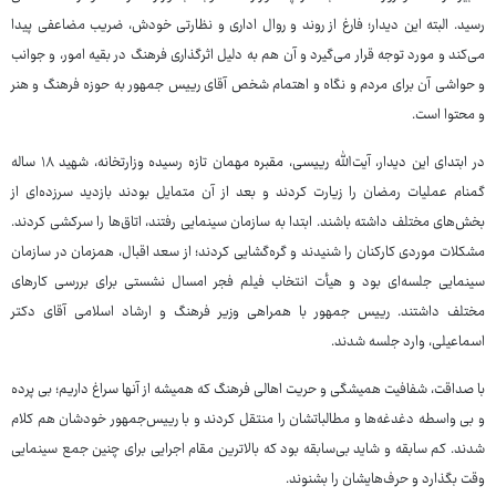
رسید. البته این دیدار؛ فارغ از روند و روال اداری و نظارتی خودش، ضریب مضاعفی پیدا
می‌کند و مورد توجه قرار می‌گیرد و آن هم به دلیل اثرگذاری فرهنگ در بقیه امور، و جوانب
و حواشی آن برای مردم و نگاه و اهتمام شخص آقای رییس جمهور به حوزه فرهنگ و هنر
و محتوا است.
در ابتدای این دیدار، آیت‌الله رییسی، مقبره مهمان تازه رسیده وزارتخانه، شهید ۱۸ ساله
گمنام عملیات رمضان را زیارت کردند و بعد از آن متمایل بودند بازدید سرزده‌ای از
بخش‌های مختلف داشته باشند. ابتدا به سازمان سینمایی رفتند، اتاق‌ها را سرکشی کردند.
مشکلات موردی کارکنان را شنیدند و گره‌گشایی کردند؛ از سعد اقبال، همزمان در سازمان
سینمایی جلسه‌ای بود و هیأت انتخاب فیلم فجر امسال نشستی برای بررسی کارهای
مختلف داشتند. رییس جمهور با همراهی وزیر فرهنگ و ارشاد اسلامی آقای دکتر
اسماعیلی، وارد جلسه شدند.
با صداقت، شفافیت همیشگی و حریت اهالی فرهنگ که همیشه از آنها سراغ داریم؛ بی پرده
و بی واسطه دغدغه‌ها و مطالباتشان را منتقل کردند و با رییس‌جمهور خودشان هم کلام
شدند. کم سابقه و شاید بی‌سابقه بود که بالاترین مقام اجرایی برای چنین جمع سینمایی
وقت بگذارد و حرف‌هایشان را بشنوند.