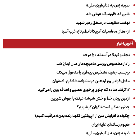
ضربه زدن به «تاب‌آوری ملی»
شبی که خاورمیانه عوض شد
نهضت مقاومت در منطق رهبر شهید
از خطای محاسبات آمریکا تا نظم تازه غرب آسیا
آخرین اخبار
نجف و کربلا در آستانه ۵۰ درجه
رادار مخصوص بررسی ماهیچه‌های بدن ابداع شد
برچسب جدید، تشخیص بیماری را متحول می‌کند
مقتل‌خوانی روز اربعین در امامزاده شاه‌کرم ـ اصفهان
۱۲ ترفند ساده که جلوی پرخوری عصبی و اضافه ‌وزن را می‌گیرد
از بین بردن خط و خش شیشه عینک با جوش شیرین
چطور ممکن است ناگهان کر شویم؟
چگونه با افزایش سن از «پروتئین نگهدارنده بدن» مراقبت کنیم؟
هجوم رسانه‌ای علیه ایران
ضربه زدن به «تاب‌آوری ملی»