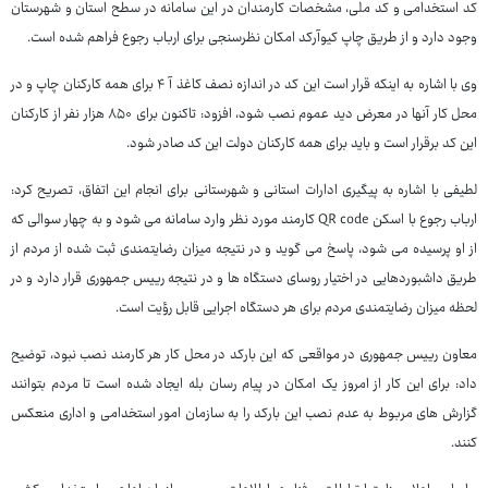
کد استخدامی و کد ملی، مشخصات کارمندان در این سامانه در سطح استان و شهرستان
وجود دارد و از طریق چاپ کیوآرکد امکان نظرسنجی برای ارباب رجوع فراهم شده است.
وی با اشاره به اینکه قرار است این کد در اندازه نصف کاغذ آ ۴ برای همه کارکنان چاپ و در
محل کار آنها در معرض دید عموم نصب شود، افزود: تاکنون برای ۸۵۰ هزار نفر از کارکنان
این کد برقرار است و باید برای همه کارکنان دولت این کد صادر شود.
لطیفی با اشاره به پیگیری ادارات استانی و شهرستانی برای انجام این اتفاق، تصریح کرد:
ارباب رجوع با اسکن QR code کارمند مورد نظر وارد سامانه می شود و به چهار سوالی که
از او پرسیده می شود، پاسخ می گوید و در نتیجه میزان رضایتمندی ثبت شده از مردم از
طریق داشبوردهایی در اختیار روسای دستگاه ها و در نتیجه رییس جمهوری قرار دارد و در
لحظه میزان رضایتمندی مردم برای هر دستگاه اجرایی قابل رؤیت است.
معاون رییس جمهوری در مواقعی که این بارکد در محل کار هر کارمند نصب نبود، توضیح
داد: برای این کار از امروز یک امکان در پیام رسان بله ایجاد شده است تا مردم بتوانند
گزارش های مربوط به عدم نصب این بارکد را به سازمان امور استخدامی و اداری منعکس
کنند.