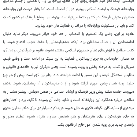
فرهنگی؛ اینکه بخواهیم نابهنجاری‏های چون طلاق، بی‌حجابی و... را همگی از چشم کم‌کاری
وزارتخانه فرهنگ و ارشاد اسلامی ببینیم دور از انصاف است. اما رفتار درست این وزارتخانه
به‌عنوان متولی فرهنگ در کشور حتما می‌تواند به بهترشدن اوضاع فرهنگ در کشور کمک
کند و باید بار مسئولیت وزارتخانه را در اندازه فعالیت‌های خود بپذیرد.
علاوه بر این، وقتی یک تصمیم یا انتصاب از حد خود فراتر می‌رود، دیگر نباید دنبال
ادامه‌دادن آن و حذف مخالفان بود. اینکه جشنواره‌هایی با حذف حجاب افتتاح شوند یا
کتاب مطابق با ارزش‌های نظام جمهوری اسلامی منتشر نشود، علاوه بر غیرقانونی بودن آن،
به معنای اجازه‌دادن به جریان‌پیداکردن فعالیت به این سبک در ادامه است و وقتی فیلم،
سریال یا کتاب به مرحله پخش و رویت رسیده است یعنی دیگران نیز به خلاءهای قانونی و
نظارتی استدلال کرده و این مسیر را ادامه خواهند داد. بنابراین لازم است پیش از هر چیز
جلوی رویه شدن چنین اموری گرفته شود و از ادامه‌پیداکردن آن پیشگیری شود. به‌نظر
می‌رسد جلسه هفته پیش وزیر فرهنگ و ارشاد اسلامی در صحن مجلس، بیشتر هشدار به
صالحی درباره عملکرد این وزارتخانه است و شاید وقت آن رسیده تا کارت زرد و اخطارهای
بیشتری از نمایندگان نگرفته فکری به حال شیوه هزینه‌کرد میلیاردی برای دفتر معاون هنری
به جای هزینه‌کردن برای هنرمندان و هنر، شخص معاون هنری، شیوه اعطای مجوز و
راه‌های جدید برای رویه شدن امور خارج از قانون بکند.