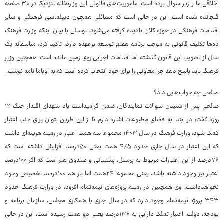
اخلاقی ما را زیر سوال برده است. ماموریت‌های قانونی این وزارتخانه تنزدیکا در ۳۰ صفحه
گنجانده شده است. این در حالی است که مسائلی همچون دیپلماسی فرهنگی و سایر
اقدامات فرهنگی در حوزه کلان نادیده گرفته می‌شود. توسلی با بیان اینکه وزارت فرهنگ
ده‌ها تکلیف قانونی به موجب برنامه هفتم توسعه برعهده دارد، تاکید کرد: متاسفانه یک
سال از تصویب این قانون گذشته اما اقدامات اجرایی روی زمین مانده است، همچنین وزیر
فرهنگ باید پاسخ دهد چرا معاونی را برای خود انتخاب کرده است که به اوباما نامه نوشت.
صالحی چه جواب‏‌هایی داد؟
صالحی پس از شنیدن سوالات نمایندگان، ضمن گرامیداشت یاد شهدای اقتدار جنگ ۱۲
روزه گفت: در ابتدا به فضای مطبوعات اشاره دارم تا از این طریق بتوان برای جلب اعتبار
کمک شود، وزارت فرهنگ در سال ۱۴۰۳ مجموعا سه همت اعتبار در زمینه هزینه‌ای داشت
که این اعتبار در سال جاری حدود ۴/۵ همت یعنی ۵۰‌درصد افزایش داشته است که
۷۶‌درصد از این اعتبارات مربوط به پرسنل، پشتیبانی و صندوق هنر است که اگر ۱۰۰‌درصد
اعتبار نیز وجود داشته باشد، یعنی مجموعا ۲۴‌همت اما باز هم ۱۰۰‌درصد تخصیص وجود
نخواهدداشت. وی همچنین در زمینه پروژه‌های نیمه‌تمام افزود: در وزارت فرهنگ حدود
۳۴۳ پروژه نیمه‌تمام وجود دارد که در سال جاری با همکاری مجلس، سازمان برنامه و
بودجه، دولت، اعتبار تملک دارایی به ۱۳۶‌درصد یعنی دو همت رسیده است، این در حالی