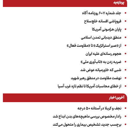
پربازدید
جلد شماره ۶۰۷ روزنامه آگاه
فروپاشی افسانه خلع‌سلاح
پایان هـژمـونی آمریـکا
منطق دیدبانی تمدن اسلامی
از «صبر استراتژیک» تا «مقاومت فعال»
هجوم رسانه‌ای علیه ایران
ضربه زدن به «تاب‌آوری ملی»
شبی که خاورمیانه عوض شد
نهضت مقاومت در منطق رهبر شهید
از خطای محاسبات آمریکا تا نظم تازه غرب آسیا
آخرین اخبار
نجف و کربلا در آستانه ۵۰ درجه
رادار مخصوص بررسی ماهیچه‌های بدن ابداع شد
برچسب جدید، تشخیص بیماری را متحول می‌کند