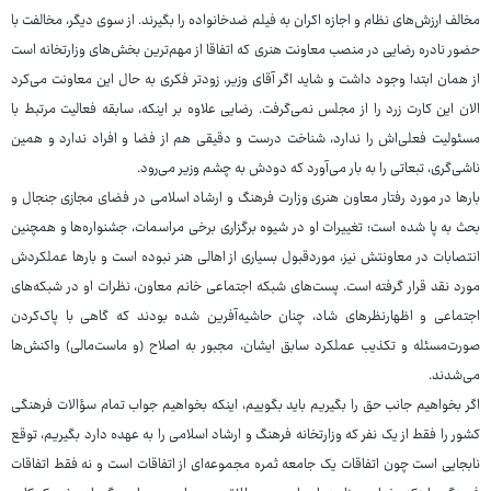
مخالف ارزش‌های نظام و اجازه اکران به فیلم ضدخانواده را بگیرند. از سوی دیگر، مخالفت با
حضور نادره رضایی در منصب معاونت هنری که اتفاقا از مهم‌ترین بخش‌‎های وزارتخانه است
از همان ابتدا وجود داشت و شاید اگر آقای وزیر، زودتر فکری به حال این معاونت می‏‌کرد
الان این کارت زرد را از مجلس نمی‌‏گرفت. رضایی علاوه بر اینکه، سابقه فعالیت مرتبط با
مسئولیت فعلی‌اش را ندارد، شناخت درست و دقیقی هم از فضا و افراد ندارد و همین
ناشی‌گری، تبعاتی را به بار می‌آورد که دودش به چشم وزیر می‌رود.
بارها در مورد رفتار معاون هنری وزارت فرهنگ و ارشاد اسلامی در فضای مجازی جنجال و
بحث به پا شده است؛ تغییرات او در شیوه برگزاری برخی مراسمات، جشنواره‌ها و همچنین
انتصابات در معاونتش نیز، موردقبول بسیاری از اهالی هنر نبوده است و بارها عملکردش
مورد نقد قرار گرفته است. پست‌های شبکه اجتماعی خانم معاون، نظرات او در شبکه‌های
اجتماعی و اظهارنظرهای شاد، چنان حاشیه‌آفرین شده بودند که گاهی با پاک‌کردن
صورت‌مسئله و تکذیب عملکرد سابق ایشان، مجبور به اصلاح (و ماست‌مالی) واکنش‌ها
می‌شدند.
اگر بخواهیم جانب حق را بگیریم باید بگوییم، اینکه بخواهیم جواب تمام سؤالات فرهنگی
کشور را فقط از یک نفر که وزارتخانه فرهنگ و ارشاد اسلامی را به عهده دارد بگیریم، توقع
نابجایی است چون اتفاقات یک جامعه ثمره مجموعه‌ای از اتفاقات است و نه فقط اتفاقات