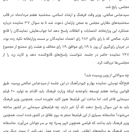
مجلس، رایج شد.
سیدعباس صالحی، وزیر وقت فرهنگ و ارشاد اسلامی، سه‌شنبه هفتم مردادماه در قالب
سه‌شنبه‌های نظارتی مجلس به صحن پارلمان دعوت شد تا به سوال ۳۷ نماینده درباره
عملکرد این وزارتخانه، انتصابات و اتفاقات پاسخ دهد اما جواب‏‌هایش، نمایندگان را قانع
نکرد. صالحی که با رای بالای ۲۸۲ رای اعتماد نمایندگان بر مسند وزارتخانه تکیه زده بود،
در جریان رای‌گیری آن روز، با ۱۱۹ رای موافق، ۱۱۹ رای مخالف و هشت رای ممتنع از مجموع
۲۴۷ نماینده حاضر در جلسه، نتوانست پاسخ‌های قانع‌کننده دهد و کارت زرد را از
مجلسی‌ها دریافت کرد.
چه سوالاتی از وزیر پرسیده شد؟
فتح‌الله توسلی، نماینده بهار و کبودرآهنگ در این جلسه از سیدعباس صالحی پرسید: طبق
قوانین برنامه هفتم توسعه باتوجه‌به اینکه وزارت فرهنگ باید اقدام به تولید ۲۰ فیلم
سینمایی فاخر کند، اما ساخت این فیلم‌ها هنوز کلید نخورده است، همچنین وزیر فرهنگ
باید به این سوال پاسخ دهند که آیا خبر دارند چه فیلم‌های سینمایی در کشور ساخته
می‌شود؟ متاسفانه بسیاری از این فیلم‌ها منجر به بروز طلاق در کشور شده است، همچنین
وزیر فرهنگ باید بدانند که فیلمی همچون «پیر پسر» چه بر سر جوانان می‌آورد. متاسفانه
وزیر فرهنگ به برنامه‌های اعلامی خود در این حوزه عمل نمی‌کند. از سوی دیگر وزیر