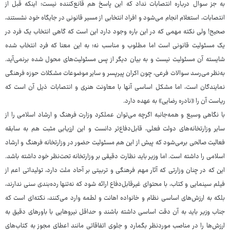
به جز سوال درباره انتصابات نداد که این پاسخ هم قانع‌کننده نیست؛ اینکه قبل از
انتصابات، استعلام انجام می‎‌شود و افراد انتخابی از مسیر قانونی در جایگاه خود نشستند،
صحیح! ولی نکته مهمی که در این باره وجود دارد این است که گاهی انتخاب یک فرد در
یک مسئولیت قانونی است اما مطلوب و مناسب نه؛ به این معنا که فرد انتخاب شده
شایسته آن مسئولیت نیست و به بیان دیگر از پس مسئولیت‌های محول شده برنمی‌آید.
به‌نظر می‌رسد سوالات فرعی، چون اکران پیرپسر و سایر موضوعات مشکلات حوزه فرهنگی
نمایندگان است، اما مشکل اساسی آنها با معاونت هنری و انتصابات ذیل آن است که
ریاست آن را «نادره رضایی» به عهده دارد.
با نگاهی وسیع و همه‌جانبه اگرچه می‌توان عملکرد وزارت فرهنگ و ارشاد اسلامی را از
سایر وزارتخانه‌های دولت فعلی، قابل‌دفاع‌تر دانست و این ارزیابی مثبت هم به سابقه
فعالیت صالحی برمی‌شود که پیش از این هم مسئولیت حضور در وزارتخانه فرهنگ و ارشاد
اسلامی را داشته است. اما وزیر باید نظارت دقیقی بر وزارتخانه تحت‌نظر خود داشته باشد.
این که در چنان وزارتی که آثار مهم فرهنگی و تربیتی بر آحاد ملت دارد، تولیداتی اعم از
فیلم سینمایی و کتاب، با محتوای غیرقابل‌دفاع ارائه شود که نه‌تنها رده‌بندی سنی ندارند،
بلکه به ارزش‌های اساسی نظام و خانواده اهانت و لطمه وارد می‌کنند، نکته‌ای است که
جناب وزیر باید به آن دقت اساسی داشته باشند و حداقل نیروهایی با باورهای دقیق به
ارزش‌ها را در مناصب موردنظر بگمارد و جلوی اتفاقاتی مانند اعطای مجوز به کتاب‌های