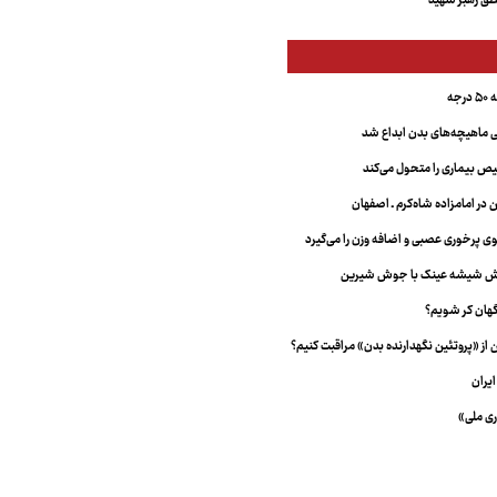
ق رهبر شهید
جه
ماهیچه‌های بدن ابداع شد
 بیماری را متحول می‌کند
 در امامزاده شاه‌کرم ـ اصفهان
خش شیشه عینک با جوش شیرین
هان کر شویم؟
از «پروتئین نگهدارنده بدن» مراقبت کنیم؟
یران
ری ملی»