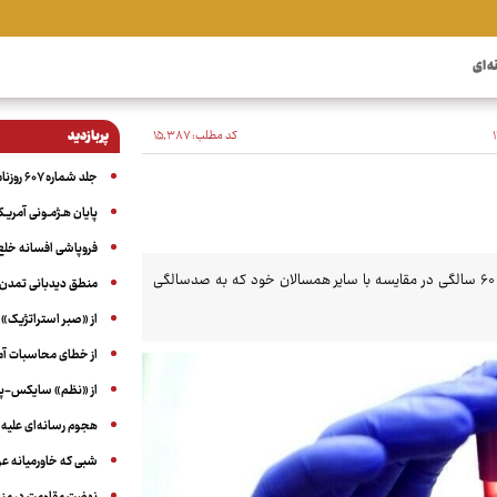
ه ای
کد مطلب:
۱۵٬۳۸۷
پربازدید
جلد شماره ۶۰۷ روزنامه آگاه
پایان هـژمـونی آمریـک
فروپاشی افسانه خلع
یافته‌های جدید نشان می‌دهد انسان‌هایی که به صدسالگی می‌رسند، در سنین ۶۰ سالگی در مقایسه با سایر همسالان خود که به صدسالگی
منطق دیدبانی تمدن 
از «صبر استراتژیک» 
از خطای محاسبات آمری
از «نظم» سایکس-پیک
هجوم رسانه‌ای علیه ا
شبی که خاورمیانه 