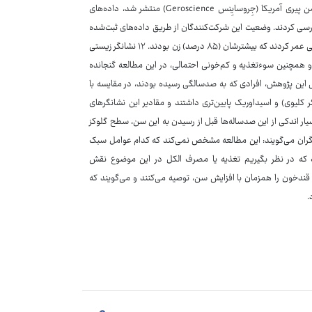
در افراد بالای ۹۰ سال شناسایی کرده است.آنها برای این مطالعه که در مجله انجمن پیری آمریکا (جِروسایِنس Geroscience) منتشر شد، داده‌های
لامت ۴۴ هزار شهروند سوئدی در سنین ۶۴ تا ۹۹ سالگی را بررسی کردند. وضعیت این شرکت‌کنندگان از طریق داده‌های ثبت‌شده
در سوئد تا ۳۵ سال پیگیری شد. از این افراد هزار و ۲۲۴ نفر یا ۲.۷‌درصد تا ۱۰۰ سالگی عمر کردند که بیشترشان (۸۵ درصد) زن بودند. ۱۲ نشانگر زیستی
 و همچنین سوءتغذیه و کم‌خونی احتمالی، در این مطالعه گنجانده
اس این پژوهش، افرادی که به صدسالگی رسیده بودند، در مقایسه با
نین (نشانگر کلیوی) و اسیداوریک پایین‌تری داشتند و مقادیر این نشانگرهای
بسیار اندکی از این صدساله‌ها قبل از رسیدن به این سن، سطح گلوکز
تر از ۱۲۵ میکرومول بر لیتر داشتند.پژوهشگران می‌گویند: این مطالعه مشخص نمی‌کند که کدام عوامل سبک
ت که در نظر بگیریم تغذیه یا مصرف الکل در این موضوع نقش
 قندخون را همزمان با افزایش سن، توصیه می‌کنند و می‌گویند که
.