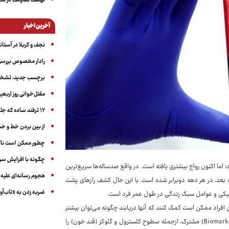
نهضت مقاومت در منط
آخرین اخبار
نجف و کربلا در آستانه ۵۰ در
رادار مخصوص بررسی 
برچسب جدید، تشخیص
مقتل‌خوانی روز اربعین
۱۲ ترفند ساده که جلوی پرخوری عصبی و اضافه ‌وزن را می‌گیرد
از بین بردن خط و 
چطور ممکن است ناگ
چگونه با افزایش سن 
د؛ اما اکنون رواج بیشتری یافته است. در واقع صدساله‌ها سریع‌ترین
هجوم رسانه‌ای علیه ا
یت جهان هستند که تعدادشان تنزدیکا از دهه ۱۹۷۰ میلادی به بعد، در هر دهه دوبرابر شده است. با این حال کشف رازهای پشت
ضربه زدن به «تاب‌آو
نتیکی و عوامل سبک زندگی در طول عمر فرد است.
ین افراد ممکن است کمک کنند که آنها دریابند چگونه می‌توان بیشتر
عمر کرد و سالم‌تر پیر شد. مطالعه موسسه کارولینسکا برخی نشانگرهای زیستی (Biomarkers) مشترک، ازجمله سطوح کلسترول و گلوکز (قند خون) را