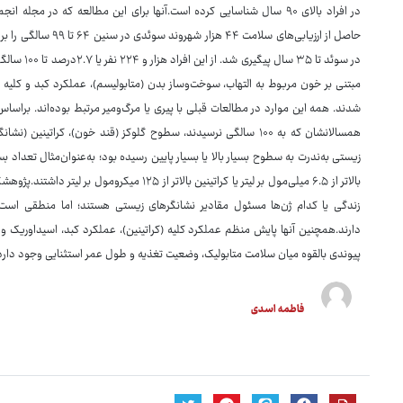
حاصل از ارزیابی‌های س
مبتنی بر خون مربوط به التهاب، سوخت‌وساز بدن (متابولیسم)، عملکرد کبد و کلیه
شدند. همه این موارد در مطالعات قبلی با پیری یا مرگ‌ومیر مرتبط بوده‌اند. براس
همسالانشان که به ۱۰۰ سالگی نرسیدند، سطوح گلوکز (قند خون)، کراتی
زیستی به‌ندرت به سطوح بسیار بالا یا بسیار پایین رسیده بود؛ به‌عنوان‌مثال تعداد 
بالاتر از ۶.۵ میلی‌مول بر لیتر یا کراتینین بالا
زندگی یا کدام ژن‌ها مسئول مقادیر نشانگرهای زیستی هستند؛ اما منطقی اس
دارند.همچنین آنها پایش منظم عملکرد کلیه (کراتینین)، عملکرد کبد، اسیداوریک و
پیوندی بالقوه میان سلامت متابولیک، وضعیت تغذیه و طول عمر استثنایی وجود دارد
فاطمه اسدی