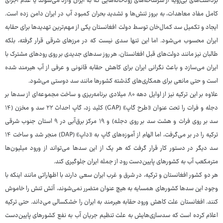
برداشت‌های بی‌رویه از سرشاخه‌های رودخانه‌هایی که به ایران وارد می‌شوند یا عدم اجرای
کامل مفاد معاهدات، به بروز تنش‌ها و تشدید بحران کمبود آب در ایران دامن زده است.
ایجاد و تکمیل سد کمال‌خان توسط دولت افغانستان یکی از مهم‌ترین تهدیدها برای حقابه
ایران محسوب می‌شود. اما این تنها سدی نیست که در مرزهای شرقی قرار گرفته، بلکه
طالبان نیز مانند دولت‌های قبل افغانستان، هر روز سدهای جدیدی بر روی رودهای مشترک با
ایران می‌سازد و باعث نگرانی ایران برای کاهش حقابه قانونی و عرفی از آب هیرمند شده
است و حتی مانعی برای همکاری‌های گذشته کشورها مانند سد دوستی می‌شود.
علاوه بر این ترکیه نیز از اوایل دهه ۸۰ میلادی برنامه‌ریزی و ساخت مجموعه‌ای از سدها بر
دجله و فرات را تحت عنوان «طرح گاپ» (GAP) کلید زد، گاپ احداث ۲۲ سد و مخزن (۱۴
سد بر روی فرات و هشت سد بر روی دجلـه) و ۱۹ مرکز برق‌آبی در ۹ استان جنوب شرقی
ترکیه را در بر می‌گرفت، اما الهام از آموزه‌های گاپ به «داپ» (DAP) منجر شد و ساخت ۱۴
سد دیگر در دستور کار قرار گرفت که هر یک از این سدها می‌تواند از ورود میلیون‌ها
مترمکعب آب به کشورهای پایین‌دست رود از جمله ایران جلوگیری کند.
هر دو کشور افغانستان و ترکیه، در شرق و غرب ایران سعی دارند با اظهاراتی مانند اینکه با
وجود این سدها کشورهای همسایه به هیچ عنوان متضرر نمی‌شوند، آتش تنش را خاموش
کنند. افغانستان علت کاهش ورود حقابه هیرمند به ایران را خشکسالی می‌داند. حتی ترکیه
اعلام کرده است که سدسازی‌هایش به علت تنظیم جریان آب به نفع کشورهای پایین‌دست