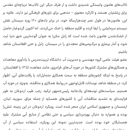
تالاب‌های هامون وابستگی شدیدی داشت و از طرف دیگر، این تالاب‌ها دریاچه‌ای مقدس
برای زرتشتیان هستند و کارکرد معنوی - مذهبی برای باورهای فرهنگی نیز دارند. علاوه بر
این، هامون‌ها در طول عمر چندهزارساله خود، در برابر بادهای ۱۲۰ روزه سیستان نقش
سیستم سرمایشی را ایفا کرده و اقلیم منطقه را خنک می‌کردند. اما اکنون گردوغبار حاصل
از خشک‌شدن هامون باعث شده است که زابل مکررا به عنوان آلوده‌ترین شهر دنیا ثبت
شود و آمار بیماری و مرگ‌ومیرهای متعددی را در سیستان، زابل و حتی افغانستان شاهد
باشیم.
عضو هیئت علمی گروه مهندسی و مدیریت آب دانشگاه تربیت‌مدرس با یادآوری معاهدات
و همکاری‌های مشترک کشورها در حوزه آب‌های فرامرزی، مانند معاهده ۱۳۵۱ با افغانستان،
در پاسخ به اینکه کشورهای منطقه به سمت همکاری متمایل‌اند یا رقابت‌های آبی، اظهار
کرد: در منطقه شاهد نوسانات قابل‌توجهی در روابط همکاری و مناقشه، به‌ویژه در حوزه آب
هستیم. سیاست‌های توسعه‌ای یک‌جانبه رئیس‌جمهور ترکیه، رجب طیب اردوغان به طور
فزاینده‌ای به تشدید مناقشات آبی با کشورهای همسایه از جمله عراق، سوریه، لبنان،
ارمنستان و جمهوری اسلامی ایران منجر شده است. رویکرد اردوغان در این زمینه، تنش‌زا
بوده و همواره به دنبال بهره‌برداری سیاسی و حتی نظامی از منابع آبی مشترک علیه
همسایگان خود بوده است. جدیدترین نمونه این رویکرد، استفاده سیاسی از آب