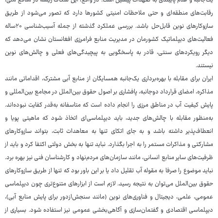
یک‌جانبه و عدم پایبندی به تعهدات پیشین است. در واقع، این شکاف ریشه در منافع ملی،
رقابت‌های منطقه‌ای و حتی ملاحظات امنیتی کشورها دارد که تصور می‌شود از طریق
سازوکارهای نوین قابل‌حل باشد. بررسی عملکرد گذشته از جمله آسیب‌شناسی ۲۰ساله
فعالیت‌های دیپلماتیک کشورمان در مدیریت منابع فرامرزی افغانستان نشان می‌دهد که
دیگر رویکردهای سنتی، قادر به پاسخگویی به پیچیدگی‌های فعلی و چالش‌های نوین
نیستند.
ایران برای مقابله با بهره‌برداری یک‌جانبه همسایگان از منابع آبی مشترک، اقداماتی مانند
مذاکره، امضای قرارداد دوجانبه، پافشاری بر اصول حقوق بین‌الملل در مجامع بین‌المللی و
پایش کیفیت آب در مناطق مرزی را انجام داده است که متاسفانه به‌قدر کفایت نبوده‌اند.
به‌منظور مقابله با چالش‌های جدید، باید دیپلماسی‌ای اتخاذ شود که ماهیتی پویا و
انعطاف‌پذیر داشته باشد و به جای اتکای تنها به معاهدات ثابت، بتواند سازوکارهای
مشارکتی و مذاکرات مستمر را به اجرا بگذارد. نباید تنها به بخش دولتی اکتفا کرد و باید از
ظرفیت‌های سایر منابع انسانی، مانند سازمان‌های مردم‌نهاد و کارشناسان فنی نیز بهره برد.
نباید موضوع را صرفا به مقوله آب تقلیل داد یا بر این باور بود که تنها از طریق سازوکارهای
حقوق بین‌الملل می‌توان به نتیجه رسید. لازم است از ابزارهای متنوع‌تری چون دیپلماسی
عمومی، علمی، دیجیتال و فناوری‌های نوین (مانند سنجش‌ازدور برای پایش منابع آبی)،
دیپلماسی اقتصادی و گفتمان‌سازی و آگاهی‌بخشی عمومی نیز استفاده شود. بسیاری از