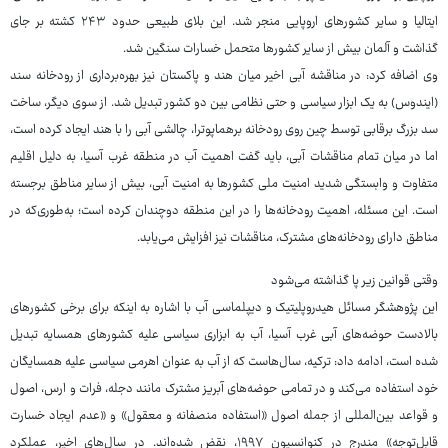
ایتالیا و سایر کشورهای اروپایی منجر شد. این بلای طبیعی حدود ۲۴۳ کشته بر جای
گذاشت و آلمان بیش از سایر کشورها متحمل خسارات سنگین شد.
وی اضافه کرد: در مناقشه آبی اخیر میان هند و پاکستان نیز بهره‌برداری از رودخانه سند
(ایندوس) به یک ابزار سیاسی و حتی نظامی بین دو کشور تبدیل شد. از سوی دیگر، ساخت
سد بزرگ برقابی توسط چین روی رودخانه برهماپوترا، چالشی آبی را با هند ایجاد کرده است،
اما در میان تمام مناقشات آبی، باید گفت اهمیت آب در منطقه غرب آسیا، به دلیل اقلیم
متفاوت و وابستگی شدید امنیت ملی کشورها به امنیت آبی، بیش از سایر مناطق برجسته
است. این مسئله، اهمیت رودخانه‌ها را در این منطقه دوچندان کرده است؛ به‌طوری‌که در
مناطق دارای رودخانه‌های مشترک، مناقشات نیز افزایش می‌یابد.
وقتی قوانین زیر پا گذاشته می‌شود
این پژوهشگر مسائل هیدروپلیتیک و دیپلماسی آب با اشاره به اینکه برای برخی کشورهای
بالادست حوضه‌های آبی غرب آسیا، آب به ابزاری سیاسی علیه کشورهای همسایه تبدیل
شده است، ادامه داد: ترکیه، سال‌هاست که از آب به عنوان اهرمی سیاسی علیه همسایگان
خود استفاده می‌کند و در تمامی حوضه‌های آبریز مشترک مانند دجله، فرات و ارس، اصول
و قواعد بین‌المللی از جمله اصول «استفاده منصفانه و معقول» و «عدم ایجاد خسارت
قابل‌توجه» مندرج در کنوانسیون ۱۹۹۷، نقض شده‌اند. در سال‌های اخیر، عملکرد