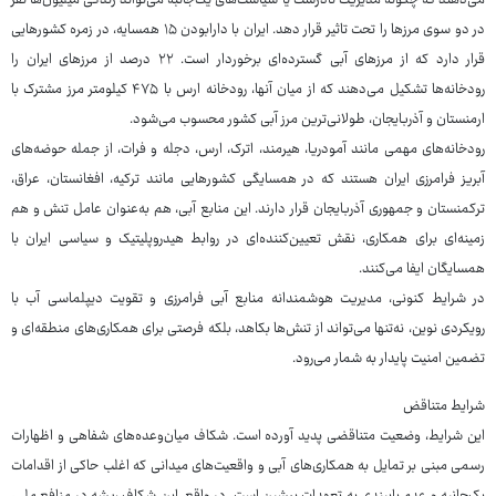
می‌دهند که چگونه مدیریت نادرست یا سیاست‌های یک‌جانبه می‌تواند زندگی میلیون‌ها نفر
در دو سوی مرزها را تحت تاثیر قرار دهد. ایران با دارابودن ۱۵ همسایه، در زمره کشورهایی
قرار دارد که از مرزهای آبی گسترده‌ای برخوردار است. ۲۲ درصد از مرزهای ایران را
رودخانه‌ها تشکیل می‌دهند که از میان آنها، رودخانه ارس با ۴۷۵ کیلومتر مرز مشترک با
ارمنستان و آذربایجان، طولانی‌ترین مرز آبی کشور محسوب می‌شود.
رودخانه‌های مهمی مانند آمودریا، هیرمند، اترک، ارس، دجله و فرات، از جمله حوضه‌های
آبریز فرامرزی ایران هستند که در همسایگی کشورهایی مانند ترکیه، افغانستان، عراق،
ترکمنستان و جمهوری آذربایجان قرار دارند. این منابع آبی، هم به‌عنوان عامل تنش و هم
زمینه‌ای برای همکاری، نقش تعیین‌کننده‌ای در روابط هیدروپلیتیک و سیاسی ایران با
همسایگان ایفا می‌کنند.
در شرایط کنونی، مدیریت هوشمندانه منابع آبی فرامرزی و تقویت دیپلماسی آب با
رویکردی نوین، نه‌تنها می‌تواند از تنش‌ها بکاهد، بلکه فرصتی برای همکاری‌های منطقه‌ای و
تضمین امنیت پایدار به شمار می‌رود.
شرایط متناقض
این شرایط، وضعیت متناقضی پدید آورده است. شکاف میان‌وعده‌های شفاهی و اظهارات
رسمی مبنی بر تمایل به همکاری‌های آبی و واقعیت‌های میدانی که اغلب حاکی از اقدامات