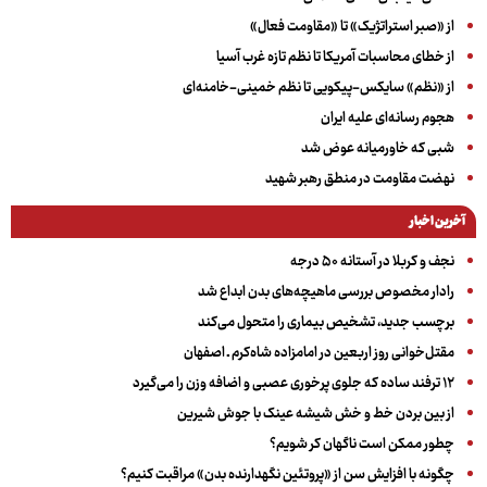
از «صبر استراتژیک» تا «مقاومت فعال»
از خطای محاسبات آمریکا تا نظم تازه غرب آسیا
از «نظم» سایکس-پیکویی تا نظم خمینی-خامنه‌ای
هجوم رسانه‌ای علیه ایران
شبی که خاورمیانه عوض شد
نهضت مقاومت در منطق رهبر شهید
آخرین اخبار
نجف و کربلا در آستانه ۵۰ درجه
رادار مخصوص بررسی ماهیچه‌های بدن ابداع شد
برچسب جدید، تشخیص بیماری را متحول می‌کند
مقتل‌خوانی روز اربعین در امامزاده شاه‌کرم ـ اصفهان
۱۲ ترفند ساده که جلوی پرخوری عصبی و اضافه ‌وزن را می‌گیرد
از بین بردن خط و خش شیشه عینک با جوش شیرین
چطور ممکن است ناگهان کر شویم؟
چگونه با افزایش سن از «پروتئین نگهدارنده بدن» مراقبت کنیم؟