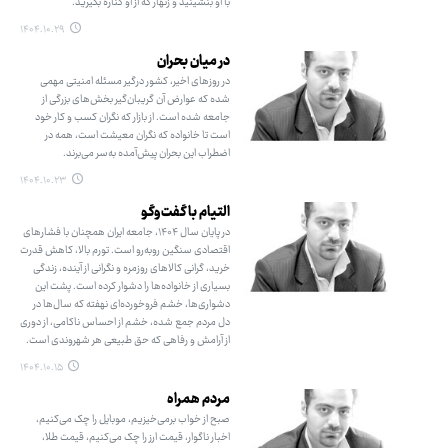
با او بنشینید و زنهار که از او کناره بگیرید.
۱۴۰۴.۱۰.۲۹
در میان بحران
در روزهای اخیر، کشور درگیر مسئله امنیتی مهمی
شده که عوارض آن گریبان‌گیر بخش‌های بزرگی از
جامعه شده است. از بازار که نگران کسب و کار خود
است تا خانواده که نگران معیشت است، همه در
اضطراب این بحران پیش‌آمده به‌سر می‌برند.
۱۴۰۴.۱۰.۲۳
التیام با گفت‌وگو
در پایان سال ۱۴۰۴، جامعه ایران همچنان با فشارهای
اقتصادی سنگین روبه‌رو است. تورم بالا، کاهش قدرت
خرید، گرانی کالاهای روزمره و نگرانی از آینده، زندگی
بسیاری از خانواده‌ها را دشوار کرده است. پشت این
دشواری‌ها، خشم فروخورده‌ای نهفته که سال‌ها در
دل مردم جمع شده، خشم از احساس ناکامی، از دوری
از آرامش و رفاهی که حق طبیعی هر شهروندی است.
۱۴۰۴.۱۰.۱۵
مردم همراه
صبح از خواب برمی‌خیزیم، موبایل را چک می‌کنیم،
اخبار ناگوار، قیمت ارز را چک می‌کنیم، قیمت طلا،