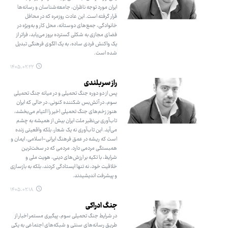
ایران مورد توجه ناظران، جامعه‌شناسان و رسانه‌ها
قرار گرفته است. این عادت روزمره که در محافل
خانوادگی، جمع‌های دوستانه، محل کار و به‌ویژه در
فضای مجازی به شکلی گسترده بروز می‌یابد، فراتر از
یک واکنش فردی ساده، به یک الگوی فرهنگی تبدیل
شده است.
۱۴۰۵.۰۲.۲۲
راز سربلندی
پس از دو دوره جنگ تحمیلی و در میانه جنگ تحمیلی
سوم، در آتش‌بس شکننده کنونی، در حالی که ایران
هنوز زخم‌های جنگ تحمیلی اخیر را التیام می‌بخشد،
تاب‌آوری بی‌نظیر ملت ایران بیش از همیشه به چشم
می‌آید. این تاب‌آوری نه یک شعار، بلکه واقعیتی زنده
است که ریشه در عمق فرهنگ ایرانی-اسلامی، ایمان و
همبستگی مردمی دارد. مردمی که در سخت‌ترین
شرایط، با تکیه بر ارزش‌های دینی، هویت ملی و
خلاقیت خود، نه تنها ایستادگی کردند، بلکه به بازسازی
و پیشرفت اندیشیدند.
۱۴۰۵.۰۲.۱۸
جنگ ادراکی
در شرایط جنگ تحمیلی سوم، پیگیری مستمر اخبار از
طریق رسانه‌های سنتی و شبکه‌های اجتماعی به یکی