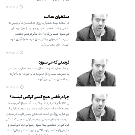
۱۴۰۴.۱۱.۲۱
منتظران عدالت
در آستانه نیمه شعبان، روزی که آسمان‌ها و زمین به
شادی ولادت حضرت مهدی موعود (عج) نورباران
می‌شود، ملت بزرگ ایران بار دیگر فرصتی مغتنم
می‌یابد تا در میان چالش‌های خود، به یادآوری عهد
الهی با امام عصر بپردازد.
۱۴۰۴.۱۱.۱۴
فرصتی که می‌سوزد
در هفته‌های اخیر، با اعمال محدودیت‌های دسترسی
به اینترنت، بسیاری از خانواده‌ها و جوانان به ناچار به
رسانه‌های سنتی روی آوردند.
۱۴۰۴.۱۱.۰۶
چرا در قفس هیچ کسی کرکس نیست؟
بر خلاف آنچه در فرهنگ و ادب ما آمده و از قدیم به ما
توصیه شده که عیوب خود را ببین و عیوب دیگران را
بپوشان، روزگاری است که تلاش بسیار داریم در ندیدن
عیوب خود و فریاد زدن عیوب دیگران. همین که اندکی
کوتاهی در شخصی پیدا شود، رسوایی برپا می‌کنیم و
جار می‌زنیم که ببینید فلانی چنین است و چنان! مباد