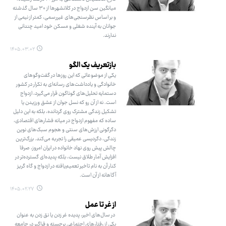
میانگین سن ازدواج در کلانشهرها از ۳۰ سال گذشته
و بر اساس نظرسنجی‌های غیررسمی، کمتر از نیمی از
جوانان به آینده شغلی و مسکن خود امید چندانی
ندارند.
۱۴۰۵.۰۳.۰۲
بازتعریف یک الگو
یکی از موضوعاتی که این روزها در گفت‌وگوهای
خانوادگی و یادداشت‌های رسانه‌ای به تکرار در کشور
دستمایه تحلیل‌های گوناگون قرار می‌گیرد، ازدواج
است. نه از آن رو که نسل جوان از عشق ورزیدن یا
تشکیل زندگی مشترک روی گردانده، بلکه به این دلیل
ساده که مفهوم ازدواج در میانه فشارهای اقتصادی،
دگرگونی ارزش‌های سنتی و هجوم سبک‌های نوین
زندگی، دگردیسی عمیقی را تجربه می‌کند. بزرگ‌ترین
چالش پیش روی نهاد خانواده در ایران امروز، صرفا
افزایش آمار طلاق نیست، بلکه پدیده‌ای گسترده‌تر در
کنار آن به نام تاخیر تعمیم‌یافته در ازدواج و گاه گریز
آگاهانه از آن است.
۱۴۰۵.۰۲.۲۷
از غر تا عمل
در سال‌های اخیر، پدیده غر زدن یا نق زدن به عنوان
یکی از رفتارهای اجتماعی برجسته و فراگیر در جامعه