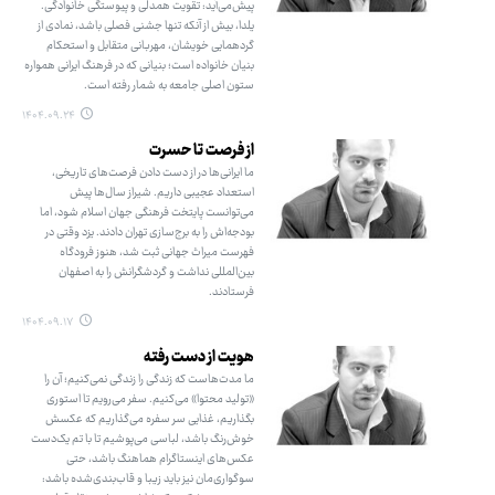
پیش‌می‌آید: تقویت همدلی و پیوستگی خانوادگی.
یلدا، بیش از آنکه تنها جشنی فصلی باشد، نمادی از
گردهمایی خویشان، مهربانی متقابل و استحکام
بنیان خانواده است؛ بنیانی که در فرهنگ ایرانی همواره
ستون اصلی جامعه به شمار رفته است.
۱۴۰۴.۰۹.۲۴
از فرصت تا حسرت
ما ایرانی‌ها در از دست دادن فرصت‌های تاریخی،
استعداد عجیبی داریم. شیراز سال‌ها پیش
می‌توانست پایتخت فرهنگی جهان اسلام شود، اما
بودجه‌اش را به برج‌سازی تهران دادند. یزد وقتی در
فهرست میراث جهانی ثبت شد، هنوز فرودگاه
بین‌المللی نداشت و گردشگرانش را به اصفهان
فرستادند.
۱۴۰۴.۰۹.۱۷
هویت از دست رفته
ما مدت‌هاست که زندگی را زندگی نمی‌کنیم؛ آن را
«تولید محتوا» می‌کنیم. سفر می‌رویم تا استوری
بگذاریم، غذایی سر سفره می‌گذاریم که عکسش
خوش‌رنگ باشد، لباسی می‌پوشیم تا با تم یک‌دست
عکس‌های اینستاگرام هماهنگ باشد، حتی
سوگواری‌مان نیز باید زیبا و قاب‌بندی‌شده باشد: