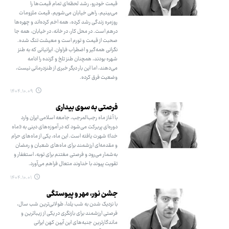
قیمت خودرو، رشد لحظه‌ای تمام قیمت‌ها را
می‌بینیم، راهی خیابان می‌شویم، قیمت ملزومات
روزمره زندگی رشد کرده، همه اخم کرده‌اند و چهره‌ها
درهم است. در محل کار، در خانه، در خیابان، همه جا
صحبت از قیمت و تورم است و معیشت تنگ شده.
نگرانی همه‌گیر و اضطراب فراوان. ایرانیانی که به طنز
شهره بودند، همچنان طنز تلخ و گزنده را ادامه
می‌دهند، اما این بار دیگر خبری از طنزدرمانی نیست،
وضعیت فرق کرده.
۱۴۰۴.۱۰.۰۹
فرصتی به سوی بیداری
با آغاز ماه رجب‌المرجب، جامعه اسلامی ایران وارد
دوره‌ای پربرکت می‌شود که در آموزه‌های دینی به «ماه
خدا» شهرت یافته است. این ماه، یکی از ماه‌های حرام
و مقدمه‌ای ارزشمند برای ماه‌های شعبان و رمضان
به‌شمار می‌رود و فرصتی مغتنم برای توبه، استغفار و
تقویت پیوند با خداوند متعال فراهم می‌آورد.
۱۴۰۴.۱۰.۰۱
جشن نور، مهر و پیوستگی
با نزدیک شدن به شب یلدا، طولانی‌ترین شب سال،
فرصتی ارزشمند برای بازنگری در یکی از زیباترین و
ماندگارترین جنبه‌های این آیین کهن ایرانی