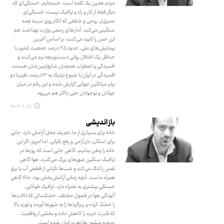
مردم همین یک کلمه است: خسته‌ایم. خستگی‌ای که
دیگر فقط از کار و راه و ترافیک نیست؛ خستگی‌ای
عمیق‌تر، روحی و عاطفی که انگار روی سینه همه
سنگینی می‌کند. آمارهای رسمی وزارت بهداشت هم
این حس را تایید می‌کنند؛ بر اساس آخرین
پیمایش‌های ملی، حدود ۲۵ درصد جمعیت کشور با
حداقل یک اختلال روانی دست‌وپنجه نرم می‌کنند و
افسردگی و اضطراب همچنان شایع‌ترین‌شان هستند.
افسردگی در ایران با شیوع نزدیک به ۱۳‌درصد، تقریبا دو
برابر میانگین جهانی گزارش شده و این رقم در میان
جوانان و نوجوانان حتی بالاتر هم می‌رود.
۱۴۰۴.۱۱.۲۸
باز اندیشی
خانه برای بسیاری از ما، تعریف محل آرامش دارد. جایی
برای اسکان، دل‌آرامی و رفع نگرانی. اما امروز، اگر این
خانه را وطن بدانیم، گاهی جایی است که روزها در
ترافیک سنگین شهرهای بزرگ می‌گذرد، هوا گاهی
نفس را تنگ می‌کند و شب‌ها نگرانی از قطعی آب یا برق
همراه ماست. آنچه زمانی آرامش‌بخش بود، حالا گاهی
خستگی بیشتری به همراه دارد. ترافیک طولانی،
آلودگی هوا در فصول مختلف، خشکسالی که تالاب‌ها
را خشک کرده و ریزگردها را به شهرها آورده و تورم بالا
که قدرت خرید را کاهش داده و بخشی از واقعیت
روزمره میلیون‌ها نفر در ایران شده است.