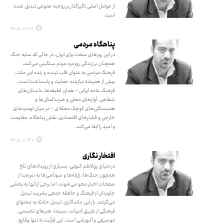
از عوامل اصلی تاثیرگذار بر روحیه عمومی تبدیل شده
است.
۱۴۰۵.۰۲.۰۷
پناهگاه مردمی
در این روزهای سخت برای ایران، در حالی که سایه جنگ
همچنان بر زندگی روزمره مردم سنگینی می‌کند،
فرهنگ مردمی به عنوان قلب تپنده و زنده این ملت،
بیش از همیشه نیازمند حمایت و پاسداشت است.
فرهنگ عامه ایرانی - همان لطیفه‌ها، داستان‌های
شفاهی، آوازهای محلی و ضرب‌المثل‌ها و
همبستگی‌های کوچک محله‌ای - در میان تهدیدهای
خارجی و فشارهای اقتصادی، نقش پناهگاه، مقاومت
و امید را ایفا می‌کند.
۱۴۰۵.۰۱.۳۰
افتخار نگاری
در دنیای پرتلاطم کنونی، بسیاری از رویدادهای تلخ
همچون جنگ‌ها، زلزله‌ها و سونامی‌ها به سرعت از
صفحات اخبار محو می‌شوند، اما برخی از آنها به بخشی
جاویدان از فرهنگ و حافظه جمعی بشریت تبدیل
می‌گردند. راز این ماندگاری، تبدیل حادثه به محتوای
فرهنگی از طریق ادبیات، سینما، هنرهای تجسمی،
موسیقی و آموزشی است. این فرآیند نه تنها وقایع،