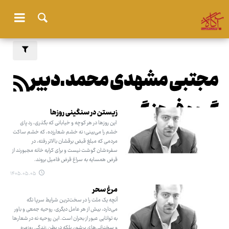
مجتبی مشهدی محمد ـ دبیر
گروه فرهنگ
زیستن در سنگینی روزها
این روزها در هر کوچه و خیابانی که بگذری، رد پای
خشم را می‌بینی؛ نه خشم شعارزده، که خشم ساکت
مردمی که مبلغ قبض برقشان بالاتر رفته، در
سفره‌شان گوشت نیست و برای کرایه خانه مجبورند از
قرض همسایه به سراغ قرض فامیل بروند.
۱۴۰۵.۰۵.۰۵
مرغ سحر
آنچه یک ملت را در سخت‌ترین شرایط سرپا نگه
می‌دارد، بیش از هر عامل دیگری، روحیه جمعی و باور
به توانایی عبور از بحران است. این روحیه نه در شعارها
و سخنرانی‌های پرشور، بلکه در بطن زندگی روزمره