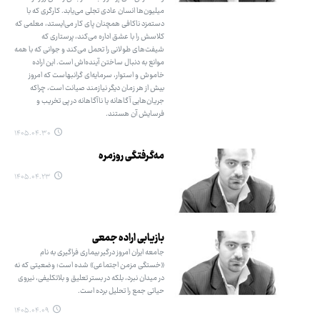
میلیون‌ها انسان عادی تجلی می‌یابد. کارگری که با
دستمزد ناکافی همچنان پای کار می‌ایستد، معلمی که
کلاسش را با عشق اداره می‌کند، پرستاری که
شیفت‌های طولانی را تحمل می‌کند و جوانی که با همه
موانع به دنبال ساختن آینده‌اش است. این اراده
خاموش و استوار، سرمایه‌ای گرانبهاست که امروز
بیش از هر زمان دیگر نیازمند صیانت است، چراکه
جریان‌هایی آگاهانه یا ناآگاهانه در پی تخریب و
فرسایش آن هستند.
۱۴۰۵.۰۴.۳۰
مه‌گرفتگی روزمره
۱۴۰۵.۰۴.۲۳
بازیابی اراده جمعی
جامعه ایران امروز درگیر بیماری فراگیری به نام
«خستگی مزمن اجتماعی» شده است؛ وضعیتی که نه
در میدان نبرد، بلکه در بستر تعلیق و بلاتکلیفی، نیروی
حیاتی جمع را تحلیل برده است.
۱۴۰۵.۰۴.۰۹