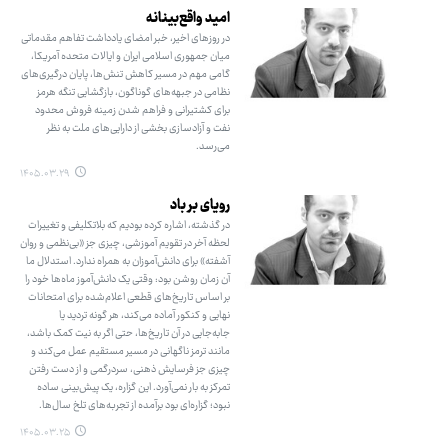
امید واقع‌بینانه
در روزهای اخیر، خبر امضای یادداشت تفاهم مقدماتی
میان جمهوری اسلامی ایران و ایالات متحده آمریکا،
گامی مهم در مسیر کاهش تنش‌ها، پایان درگیری‌های
نظامی در جبهه‌های گوناگون، بازگشایی تنگه هرمز
برای کشتیرانی و فراهم شدن زمینه فروش محدود
نفت و آزادسازی بخشی از دارایی‌های ملت به نظر
می‌رسد.
۱۴۰۵.۰۳.۲۹
رویای بر باد
در گذشته، اشاره کرده بودیم که بلاتکلیفی و تغییرات
لحظه‌ آخر در تقویم آموزشی، چیزی جز «بی‌نظمی و روان
‌آشفته» برای دانش‌آموزان به همراه ندارد. استدلال ما
آن زمان روشن بود: وقتی یک دانش‌آموز ماه‌ها خود را
بر اساس تاریخ‌های قطعی اعلام‌شده برای امتحانات
نهایی و کنکور آماده می‌کند، هر گونه تردید یا
جابه‌جایی در آن تاریخ‌ها، حتی اگر به نیت کمک باشد،
مانند ترمز ناگهانی در مسیر مستقیم عمل می‌کند و
چیزی جز فرسایش ذهنی، سردرگمی و از دست رفتن
تمرکز به بار نمی‌آورد. این گزاره، یک پیش‌بینی ساده
نبود؛ گزاره‌ای بود برآمده از تجربه‌های تلخ سال‌ها.
۱۴۰۵.۰۳.۲۵