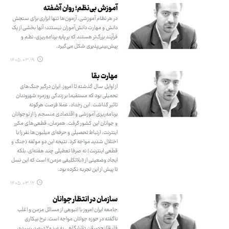
آموزش بی‌نظم؛ روان آشفته
در هر نظام آموزشی، آزمون‌ها تنها ابزاری برای سنجش
دانش و مهارت دانش‌آموزان نیستند؛ آنها بخشی از یک
فرآیند بزرگ‌تر هستند که بر پایه برنامه‌ریزی، نظم و
پیش‌بینی‌پذیری شکل می‌گیرد.
۱۴۰۵.۰۳.۱۹
مهارت بقا
از اوایل سال گذشته تا امروز، ایران درگیر جنگ‌های
تحمیلی بود که مستقیما بر زندگی روزمره شهروندان
تاثیر گذاشت. این رخداد، عملا فرصت هرگونه
برنامه‌ریزی آموزشی و اقتصادی منسجم را از نوجوانان
و جوانان این کشور گرفت. همزمان، قطعی‌های مکرر
اینترنت، ارتباط تحصیلی و حرفه‌ای میلیون‌ها نفر را با
اختلال شدید مواجه کرد. نتیجه این دو مولفه (جنگ و
قطعی اینترنت) نه صرفا تعطیلی چند هفته‌ای، بلکه
ایجاد وضعیتی از «بلاتکلیفی مزمن» است که این نسل
تا پیش از این تجربه نکرده بود.
۱۴۰۵.۰۳.۱۲
سازمان در انتظار جوانان
جامعه ایران امروز با انبوهی از مسائل مزمن و اغلب
ناگفته در حوزه جوانان مواجه است. نرخ بیکاری
فارغ‌التحصیلان دانشگاهی به مرز ۲۰ درصد رسیده،