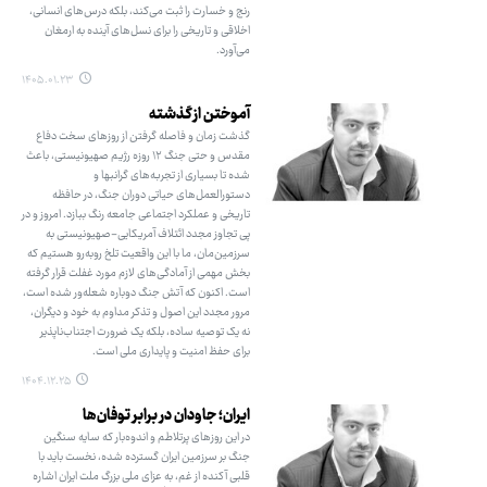
رنج و خسارت را ثبت می‌کند، بلکه درس‌های انسانی،
اخلاقی و تاریخی را برای نسل‌های آینده به ارمغان
می‌آورد.
۱۴۰۵.۰۱.۲۳
آموختن از گذشته
گذشت زمان و فاصله گرفتن از روزهای سخت دفاع
مقدس و حتی جنگ ۱۲ روزه رژیم صهیونیستی، باعث
شده تا بسیاری از تجربه‌های گرانبها و
دستورالعمل‌های حیاتی دوران جنگ، در حافظه
تاریخی و عملکرد اجتماعی جامعه رنگ ببازد. امروز و در
پی تجاوز مجدد ائتلاف آمریکایی-صهیونیستی به
سرزمین‌مان، ما با این واقعیت تلخ روبه‌رو هستیم که
بخش مهمی از آمادگی‌های لازم مورد غفلت قرار گرفته
است. اکنون که آتش جنگ دوباره شعله‌ور شده است،
مرور مجدد این اصول و تذکر مداوم به خود و دیگران،
نه یک توصیه ساده، بلکه یک ضرورت اجتناب‌ناپذیر
برای حفظ امنیت و پایداری ملی است.
۱۴۰۴.۱۲.۲۵
ایران؛ جاودان در برابر توفان‌ها
در این روزهای پرتلاطم و اندوه‌بار که سایه سنگین
جنگ بر سرزمین ایران گسترده شده، نخست باید با
قلبی آکنده از غم، به عزای ملی بزرگ ملت ایران اشاره