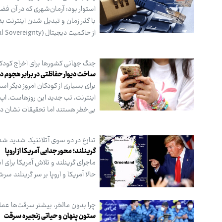
استوار بود؛ آرمان‌شهری که در آن فض
با گذر زمان و تبدیل شدن اینترنت به
از حاکمیت دیجیتال (Digital Sovereignty) به یکی از اصلی‌ترین دغدغه‌های قدرت‌های جهانی بدل شده است.
جنگ جهانی کشورها برای اخراج کودکان از
ساخت دیوار حفاظتی در برابر هجوم دا
برای بسیاری از کودکان امروز دیگر ا
اینترنت، تب جدید این روزهاست. اپ‌
بی‌خطر هستند اما تحقیقات نشان داد
تنازع در دو سوی آتلانتیک شدید شد
گرینلند؛ محور جدایی آمریکا از اروپا
ماجرای گرینلند و تلاش آمریکا برای
حالا آمریکا و اروپا بر سر گرینلند سر
چرا بدون مالخر، بیشتر سرقت‌ها عمل
ستون پنهان و حیاتی زنجیره سرقت