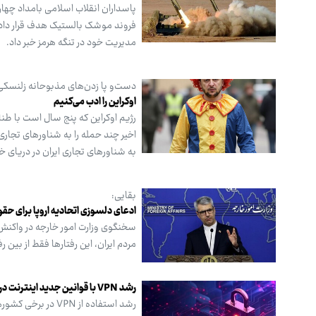
پاسداران انقلاب اسلامی بامداد چهار
فروند موشک بالستیک هدف قرار داد.
مدیریت خود در تنگه هرمز خبر داد.
دست‌و پا زدن‌های مذبوحانه زلنسکی
اوکراین را ادب می‌کنیم
رژیم اوکراین که پنج سال است با طن
اخیر چند حمله را به شناورهای تجاری
به شناورهای تجاری ایران در دریای 
بقایی:
ادعای دلسوزی اتحادیه اروپا برای حق
سخنگوی وزارت امور خارجه در واکنش
مردم ایران، این رفتارها فقط از بین 
رشد VPN با قوانین جدید اینترنت در اروپا انفجاری شد
رشد استفاده از N