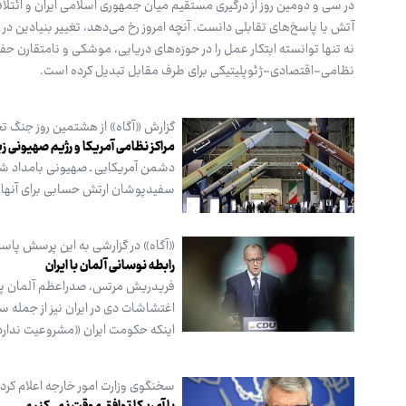
در سی و دومین روز از درگیری مستقیم میان جمهوری اسلامی ایران و ائتلا
آتش یا پاسخ‌های تقابلی دانست. آنچه امروز رخ می‌دهد، تغییر بنیادین در 
نه تنها توانسته ابتکار عمل را در حوزه‌های دریایی، موشکی و نامتقارن حفظ
نظامی-اقتصادی-ژئوپلیتیکی برای طرف مقابل تبدیل کرده است.
گزارش «آگاه» از هشتمین روز جنگ تح
مراکز نظامی آمریکا و رژیم صهیونی 
دشمن آمریکایی ـ صهیونی بامداد شن
سفیدپوشان ارتش حسابی برای آنها
«آگاه» در گزارشی به این پرسش پاسخ 
رابطه نوسانی آلمان با ایران
فریدریش مرتس، صدراعظم آلمان پس از
اغتشاشات دی‌ در ایران نیز از جمله سر
اینکه حکومت ایران «مشروعیت ندارد
سخنگوی وزارت امور خارجه اعلام کرد