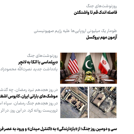
روزنوشت‌های جنگ
فاصله اندک قم تا واشنگتن
طومار یک میلیونی اروپایی‌ها علیه رژیم صهیونیستی
آزمون مهم بروکسل
روزنوشت‌های جنگ
دیپلماسی با اتکا به لانچر
یادداشت جدید نصرت‌الله محمودزاده
در روز هجدهم نبرد رمضان، چه گذش
موشک‌های بارانی ایران، کابوس اشغا
در روز هجدهم جنگ رمضان، سپاه اسلا
تروریست روانه کرد. در این روز، د
سی و دومین روز جنگ؛ از «بازدارندگی» به «کنترل میدان» و ورود به عصر 