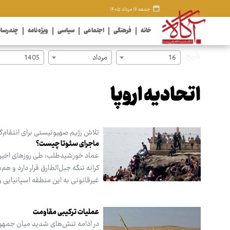
جمعه ۱۶ مرداد ۱۴۰۵
خانه
فرهنگی
اجتماعی
سیاسی
ویژه نامه
چندرسان
تاریخ
16
مرداد
1405
اتحادیه اروپا
تلاش رژیم صهیونیستی برای انتقام‌گی
ماجرای سئوتا چیست؟
عماد خورشیدطلب: طی روزهای اخیر م
غیرقانونی به این منطقه اسپانیایی ور
عملیات ترکیبی مقاومت
در ادامه تنش‌های شدید میان جمهور