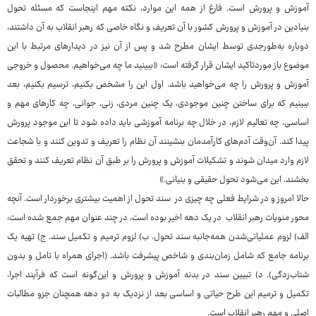
آموزش و پرورش است. فارغ از همه این موارد، نکته مهم اینجاست که مسئله تحول
بنیادین در آموزش و پرورش کشور با آن تعریف و نگاه خاصی که رهبر انقلاب به آن داشتند،
دوباره به‌طورجدی توسط ایشان مطرح شد و پس از آن نیز در دیدارهای مرتبط با این
موضوع باز موردتاکید ایشان قرار گرفته است: «ببینید ما چه می‌خواهیم. محصول و خروجی
آموزش و پرورش را چه می‌خواهید باشد. اول این را مشخص بکنیم، ترسیم بکنیم، بعد
ببینیم که برای ساختن چنین موجودی، یک چنین مردی، زنی، جوانی، چه کارهای مهم و
اساسی، چه تعالیم لازم، در خلال چه برنامه‌ آموزشی باید داده شود تا این موجود پرورش
پیدا کند. آن‌وقت آدم‌های کارآمدمان بنشینند آن نظام را تعریف و تدوین کنند و با شجاعت
لازم وارد میدان شوند و تشکیلات آموزش و پرورش را بر طبق آن نظام تعریف کنند و تحقق
بخشند. این می‌شود تحول حقیقی و بنیانی.»
حالا امروز و در شرایط فعلی چه چیزی در سند تحول از اهمیت بیشتری برخوردار است. آنچه
محور منویات رهبر انقلاب در یک دهه اخیر بوده است، در چند عنوان مهم جمع شده است:
الف) لزوم عملیاتی‌شدن همه‌جانبه سند تحول. ب) لزوم ترمیم و تکمیل سند. ج) تهیه یک
برنامه جامع که شامل زمان‌بندی و شاخص پیشرفت باشد. (اجرای همراه با تامل و بدون
شتاب‌زدگی). د) تبیین سند در بدنه آموزش و پرورش و این‌گونه است که فرآیند اجرا،
تکمیل و ترمیم این طرح حیاتی و اساسی بعد از نزدیک به دو دهه همچنان جزو مطالبات
اصلی و مهم رهبر انقلاب است.