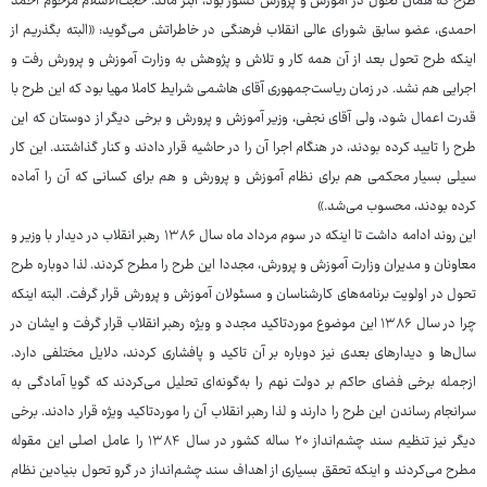
طرح که همان تحول در آموزش و پرورش کشور بود، ابتر ماند. حجت‌الاسلام مرحوم احمد
احمدی، عضو سابق شورای عالی انقلاب فرهنگی در خاطراتش می‌گوید: «البته بگذریم از
اینکه طرح تحول بعد از آن همه کار و تلاش و پژوهش به وزارت آموزش و پرورش رفت و
اجرایی هم نشد. در زمان ریاست‌جمهوری آقای هاشمی شرایط کاملا مهیا بود که این طرح با
قدرت اعمال شود، ولی آقای نجفی، وزیر آموزش و پرورش و برخی دیگر از دوستان که این
طرح را تایید کرده بودند، در هنگام اجرا آن را در حاشیه قرار دادند و کنار گذاشتند. این کار
سیلی بسیار محکمی هم برای نظام آموزش و پرورش و هم برای کسانی که آن را آماده
کرده بودند، محسوب می‌شد.»
این روند ادامه داشت تا اینکه در سوم مرداد ماه سال ۱۳۸۶ رهبر انقلاب در دیدار با وزیر و
معاونان و مدیران وزارت آموزش و پرورش، مجددا این طرح را مطرح کردند. لذا دوباره طرح
تحول در اولویت برنامه‌های کارشناسان و مسئولان آموزش و پرورش قرار گرفت. البته اینکه
چرا در سال ۱۳۸۶ این موضوع موردتاکید مجدد و ویژه رهبر انقلاب قرار گرفت و ایشان در
سال‌ها و دیدارهای بعدی نیز دوباره بر آن تاکید و پافشاری کردند، دلایل مختلفی دارد.
ازجمله برخی فضای حاکم بر دولت نهم را به‌گونه‌ای تحلیل می‌کردند که گویا آمادگی به
سرانجام رساندن این طرح را دارند و لذا رهبر انقلاب آن را موردتاکید ویژه قرار دادند. برخی
دیگر نیز تنظیم سند چشم‌انداز ۲۰ ساله کشور در سال ۱۳۸۴ را عامل اصلی این مقوله
مطرح می‌کردند و اینکه تحقق بسیاری از اهداف سند چشم‌انداز در گرو تحول بنیادین نظام