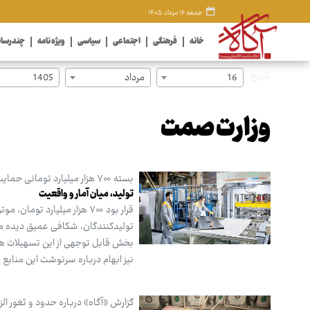
جمعه ۱۶ مرداد ۱۴۰۵
خانه
فرهنگی
اجتماعی
سیاسی
ویژه نامه
چندرسان
تاریخ
16
مرداد
1405
وزارت صمت
بسته ۷۰۰ هزار میلیارد تومانی حمایت از تولید، در هاله‌ای از ابهام قرار دارد
تولید، میان آمار و واقعیت
قرار بود ۷۰۰ هزار میلیارد 
تولیدکنندگان، شکافی عمیق دیده می‌
بخش قابل توجهی از این تسهیلات هر
نیز ابهام درباره سرنوشت این منابع را
گزارش «آگاه» درباره حدود و ثغور الز