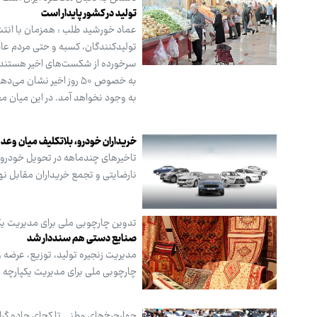
تولید در کشور پایدار است
عماد خورشید طلب : همزمان با انتشار
تولیدکنندگان، کسبه و حتی مردم عاد
سرخورده از شکست‌های اخیر هستند تل
به خصوص ۵۰ روز اخیر نشا
به وجود نخواهد آمد. در این میان مج
خریداران خودرو، بلاتکلیف میان وع
تاخیرهای چندماهه در تحویل خودرو، 
نارضایتی و تجمع خریداران مقابل نه
تدوین چارچوبی ملی برای مدیریت یک
صنایع دستی هم سنددار شد
مدیریت زنجیره تولید، توزیع، عرضه 
چارچوبی ملی برای مدیریت یکپارچه زن
چهارچرخ‌های وطنی تا کجای جاده گر