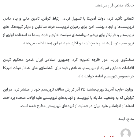
جایگاه مدعی قرار می‌دهد.
کنعانی تأکید کرد: دولت آمریکا با تسهیل تردد، ارتباط گرفتن، تامین مالی و پناه دادن
تروریست‌ها و ایجاد بهشت امن برای رهبران تروریست فرقه منافقین و دیگر گروه‌هک های
تروریستی و خرابکار برای پیشبرد برنامه‌های سیاست خارجی خود، رسما به استفاده ابزاری از
تروریسم متوسل شده و همچنان به ریاکاری خود در این زمینه ادامه می‌دهد.
سخنگوی وزارت امور خارجه تصریح کرد: جمهوری اسلامی ایران ضمن محکوم کردن
اقدامات حمایتی آمریکا از تروریسم، به تلاش خود برای افشاسازی نفاق آشکار دولت آمریکا
در خصوص تروریسم ادامه خواهد داد.
وزارت خارجه آمریکا روز پنجشنبه ۲۵ آذر گزارش سالانه تروریسم خود را منتشر کرد. در این
گزارش که به وضعیت مقابله با تروریسم و تهدیدهای تروریستی علیه ایالات متحده پرداخته،
ادعاها و اتهاماتی علیه ایران در حمایت از گروه‌های تروریستی مطرح شده است.
منبع: ایسنا