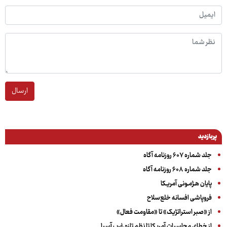
ارسال
پربازدید
جلد شماره ۶۰۷ روزنامه آگاه
جلد شماره ۶۰۸ روزنامه آگاه
پایان هـژمـونی آمریـکا
فروپاشی افسانه خلع‌سلاح
از «صبر استراتژیک» تا «مقاومت فعال»
از خطای محاسبات آمریکا تا نظم تازه غرب آسیا