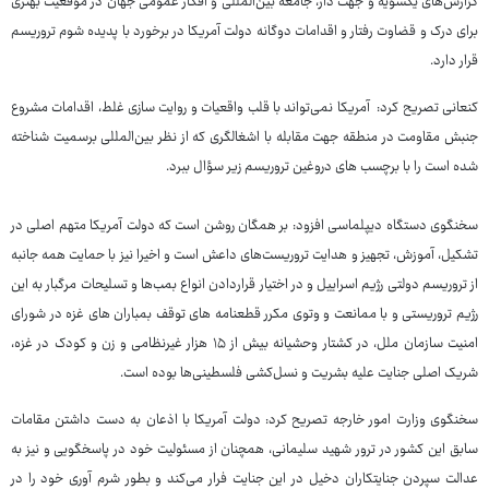
گزارش‌های یکسویه و جهت دار، جامعه بین‌المللی و افکار عمومی جهان در موقعیت بهتری
برای درک و قضاوت رفتار و اقدامات دوگانه دولت آمریکا در برخورد با پدیده شوم تروریسم
قرار دارد.
کنعانی تصریح کرد: آمریکا نمی‌تواند با قلب واقعیات و روایت سازی غلط، اقدامات مشروع
جنبش مقاومت در منطقه جهت مقابله با اشغالگری که از نظر بین‌المللی برسمیت شناخته
شده است را با برچسب های دروغین تروریسم زیر سؤال ببرد.
سخنگوی دستگاه دیپلماسی افزود: بر همگان روشن است که دولت آمریکا متهم اصلی در
تشکیل، آموزش، تجهیز و هدایت تروریست‌های داعش است و اخیرا نیز با حمایت همه جانبه
از تروریسم دولتی رژیم اسراییل و در اختیار قراردادن انواع بمب‌ها و تسلیحات مرگبار به این
رژیم تروریستی و با ممانعت و وتوی مکرر قطعنامه های توقف بمباران های غزه در شورای
امنیت سازمان ملل، در کشتار وحشیانه بیش از ۱۵ هزار غیرنظامی و زن و کودک در غزه،
شریک اصلی جنایت علیه بشریت و نسل‌کشی فلسطینی‌ها بوده است.
سخنگوی وزارت امور خارجه تصریح کرد: دولت آمریکا با اذعان به دست داشتن مقامات
سابق این کشور در ترور شهید سلیمانی، همچنان از مسئولیت خود در پاسخگویی و نیز به
عدالت سپردن جنایتکاران دخیل در این جنایت فرار می‌کند و بطور شرم آوری خود را در