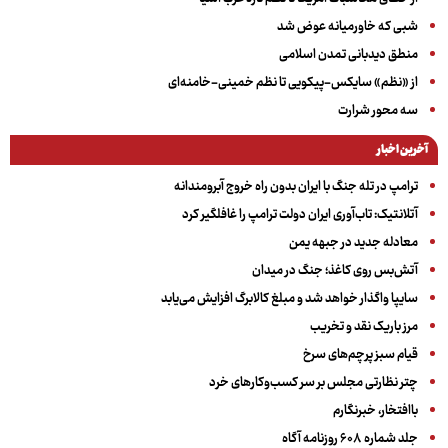
شبی که خاورمیانه عوض شد
منطق دیدبانی تمدن اسلامی
از «نظم» سایکس-پیکویی تا نظم خمینی-خامنه‌ای
سه‌ محور شرارت
آخرین اخبار
ترامپ در تله جنگ با ایران بدون راه خروج آبرومندانه
آتلانتیک: تاب‌آوری ایران دولت ترامپ را غافلگیر کرد
معادله جدید در جبهه یمن
آتش‌بس روی کاغذ؛ جنگ در میدان
سایپا واگذار خواهد شد و مبلغ کالابرگ افزایش می‌یابد
مرز باریک نقد و تخریب
قیام سبز پرچم‌های سرخ
چتر نظارتی مجلس بر سر کسب‌وکارهای خرد
باافتخار، خبرنگارم
جلد شماره ۶۰۸ روزنامه آگاه