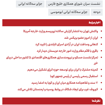
نشست سران شورای همکاری خلیج فارس
جزایر سه‌گانه ایرانی
دوحه
جزایر سه‌گانه ایرانی ابوموسی
اخبار مرتبط
واکنش تهران به انتشار گزارش سالانه تروریسم وزارت خارجه آمریکا
ایران از امروز عضو بریکس شد
کنعانی وساطت ایران در آزادی اسرای تایلندی را تایید کرد
باقری با قائم مقام وزارت امور خارجه عربستان دیدار کرد
تمرکز نشست مسکو بر نیرومندسازی همکاری‌های اقتصادی ۵ کشور ساحلی دریای
خزر
کمیته مشترک با ایران برای توسعه حوزه انرژی تشکیل می‌دهیم
استقبال رسمی رئیسی از رئیس‌جمهور کوبا
۷ سند و تفاهم‌نامه همکاری میان ایران و کوبا به امضا رسید
لاوروف: غرب برای ایجاد شکاف در روابط روسیه و ارمنستان تلاش می‌کند
نظر شما