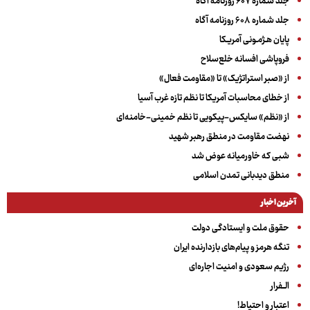
جلد شماره ۶۰۷ روزنامه آگاه
جلد شماره ۶۰۸ روزنامه آگاه
پایان هـژمـونی آمریـکا
فروپاشی افسانه خلع‌سلاح
از «صبر استراتژیک» تا «مقاومت فعال»
از خطای محاسبات آمریکا تا نظم تازه غرب آسیا
از «نظم» سایکس-پیکویی تا نظم خمینی-خامنه‌ای
نهضت مقاومت در منطق رهبر شهید
شبی که خاورمیانه عوض شد
منطق دیدبانی تمدن اسلامی
آخرین اخبار
حقوق ملت و ایستادگی دولت
تنگه هرمز و پیام‌های بازدارنده ایران
رژیم سعودی و امنیت اجاره‌ای
الــفرار
اعتبار و احتیاط!