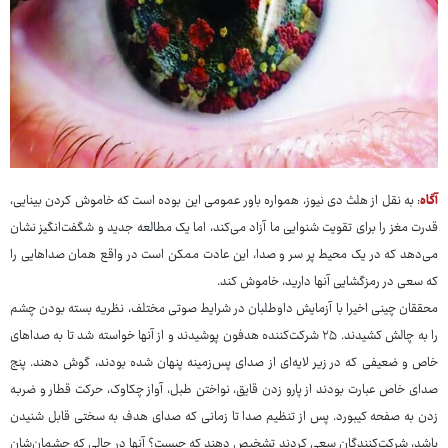
آگاه
: به نقل از هلث دی نیوز، همواره باور عمومی این بوده است که خاموش کردن بینایی،
قدرت مغز را برای تقویت شنوایی ما آزاد می‌کند، اما یک مطالعه جدید و شگفت‌انگیز نشان
می‌دهد که در یک محیط پر سر و صدا، این عادت ممکن است در واقع همان صداهایی را
که سعی در رمزگشایی آنها دارید، خاموش کند.
محققان چینی اخیرا با آزمایش داوطلبان در شرایط صوتی مختلف، نظریه بسته بودن چشم
را به چالش کشیدند. ۲۵ شرکت‌کننده هدفون پوشیدند و از آنها خواسته شد تا به صداهای
خاص و ضعیفی که در زیر لایه‌ای از صدای پس‌زمینه پنهان شده بودند، گوش دهند. پنج
صدای خاص عبارت بودند از پارو زدن قایق، نواختن طبل، آواز چکاوک، حرکت قطار و ضربه
زدن به صفحه کیبورد. پس از تنظیم صدا تا زمانی که صدای هدف به سختی قابل شنیدن
باشد، شرکت‌کنندگان سعی کردند تشخیص دهند که چیست؟ آنها در حالی که چشمان‌شان