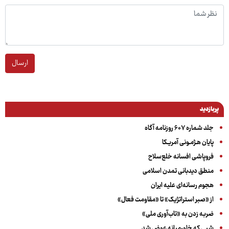
ارسال
پربازدید
جلد شماره ۶۰۷ روزنامه آگاه
پایان هـژمـونی آمریـکا
فروپاشی افسانه خلع‌سلاح
منطق دیدبانی تمدن اسلامی
هجوم رسانه‌ای علیه ایران
از «صبر استراتژیک» تا «مقاومت فعال»
ضربه زدن به «تاب‌آوری ملی»
شبی که خاورمیانه عوض شد