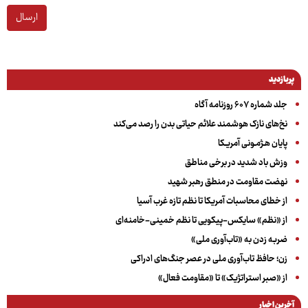
ارسال
پربازدید
جلد شماره ۶۰۷ روزنامه آگاه
نخ‌های نازک هوشمند علائم حیاتی بدن را رصد می‌کند
پایان هـژمـونی آمریـکا
وزش باد شدید در برخی مناطق
نهضت مقاومت در منطق رهبر شهید
از خطای محاسبات آمریکا تا نظم تازه غرب آسیا
از «نظم» سایکس-پیکویی تا نظم خمینی-خامنه‌ای
ضربه زدن به «تاب‌آوری ملی»
زن؛ حافظ تاب‌آوری ملی در عصر جنگ‌های ادراکی
از «صبر استراتژیک» تا «مقاومت فعال»
آخرین اخبار