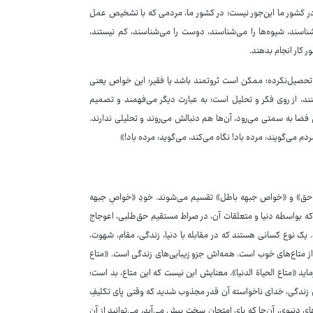
. در کشور ما این‌جور نیست؛ در کشور ما، مردمی که با تشخیص عمل
شناسند، شیوه‌ها را می‌شناسند، دوست را می‌شناسند، کم نیستند،
ر کار انجام بدهند.
حصیل‌نکرده؛ ممکن است ثروتمند باشد یا فقیر؛ این خواص یعنی
ند، از روی فکر و تحلیل است؛ به عبارت دیگر می‌فهمند و تصمیم
ضا به سمتی می‌رود، آن‌ها هم دنبالش می‌روند و تحلیلی ندارند.
دم می‌گویند: مرده باد! نگاه می‌کند، می‌گوید: مرده باد!»
حق» و «خواص جبهه باطل» تقسیم می‌شوند. خودِ «خواصِ جبهه
 که بواسطه دنیا و متعلقات آن، در صراط مستقیم حق‌طلبی، اعوجاج
د. یک نوع کسانی هستند که در مقابله با دنیا، زندگی، مقام، شهوت،
 از متاع‌های خوب است. همه‌اش جزو زیبایی‌های زندگی است. «متاع
رماید «متاع الحیاة الدنیا»، معنایش این نیست که این متاع، بد است؛
های زندگی، خدای ناخواسته آن قدر مجذوب شدید که وقتی پای تکلیفِ
ای دنیوی، آن‌جا که پای امتحان سخت پیش می‌آید، می‌توانید از آن