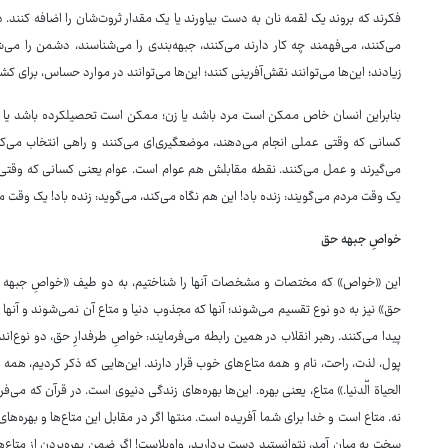
فکرند که بروند یک لقمه نان به دست بیاورند یا یک مقدار ثروت‌شان را اضافه کنند
می‌کنند، می‌فهمند چه کار دارند می‌کنند، جبهه‌بندی را می‌شناسند، دشمن را می‌
زیادند؛ این‌ها می‌توانند نقش‌آفرینی کنند؛ این‌ها می‌توانند در موارد حساس، برای کشو
بنابراین انسان خاص ممکن است مرد باشد یا زن؛ ممکن است تحصیلکرده باشد یا ت
کسانی که وقتی عملی انجام می‌دهند، موضعگیری‌ای می‌کنند و راهی انتخاب می‌کن
می‌گیرند و عمل می‌کنند. نقطه مقابلش هم عوام است. عوام یعنی کسانی که وقتی ف
یک وقت مردم می‌گویند: زنده باد! این هم نگاه می‌کند، می‌گوید: زنده باد! یک وقت مر
خواصِ جبهه حق
این «خواص» که مختصات و مشخصات آنها را شناختیم، به دو طیف «خواصِ جبهه 
حق» نیز به دو نوع تقسیم می‌شوند؛ آنها که مجذوب دنیا و متاع آن نمی‌شوند و آنها
پیدا می‌کنند. رهبر انقلاب در همین رابطه می‌فرمایند: خواصِ طرفدارِ حق، دو نوع‌ان
پول، لذت، راحت، نام و همه متاع‌های خوب قرار دارند. این‌هایی که ذکر کردیم، همه
الحیاة الّدنیا.» متاع، یعنی بهره. این‌ها بهره‌های زندگی دنیوی است. در قرآن که می‌ف
نه. متاع است و خدا برای شما آفریده است. منتها اگر در مقابل این متاع‌ها و بهره‌
سخت به میان آمد، نتوانستید دست بردارید، واویلاست! اگر ضمن بهره‌بردن از متاع‌ه