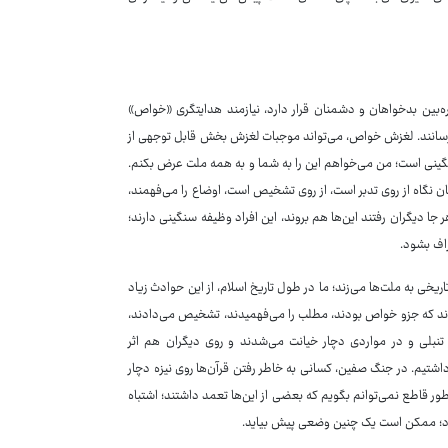
بین بدخواهان و دشمنان قرار دارد، نیازمند هدایتگری «خواص»
رسانند. لغزش خواص، می‌تواند موجبات لغزش بخش قابل توجهی از
سنگینی است؛ من می‌خواهم این را به شما و به همه ملت عرض بکنم.
ن نگاه از روی تدبر است، از روی تشخیص است، اوضاع را می‌فهمند،
جا دیگران رفتند این‌ها هم بروند، این افراد وظیفه سنگینی دارند؛
راف بشود.
خی به ملت‌ها می‌زند؛ ما در طول تاریخ اسلام، از این حوادث زیاد
ودند که جزو خواص بودند، مطلب را می‌فهمیدند، تشخیص می‌دادند،
ر تنبلی و در مواردی دچار خیانت می‌شدند و روی دیگران هم اثر
داشتیم. در جنگ صفین، کسانی به خاطر رفتن قرآن‌ها روی نیزه دچار
طور قاطع نمی‌توانم بگویم که بعضی از این‌ها تعمد داشتند؛ اشتباه
‌شود؛ ممکن است یک چنین وضعی پیش بیاید.