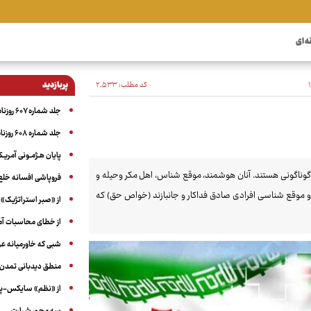
ه ای
کد مطلب:
۲٬۵۳۳
پربازدید
جلد شماره ۶۰۷ روزنامه آگاه
جلد شماره ۶۰۸ روزنامه آگاه
پایان هـژمـونی آمریـک
ی گوناگونی هستند. آنان هوشمند، موقع شناس، اهل مکر وحیله و
فروپاشی افسانه خلع
و موقع شناسی افرادی صادق فداکار و جانبازند (خواص حق) که
از «صبر استراتژیک» 
از خطای محاسبات آمری
شبی که خاورمیانه 
منطق دیدبانی تمدن 
از «نظم» سایکس-پیک