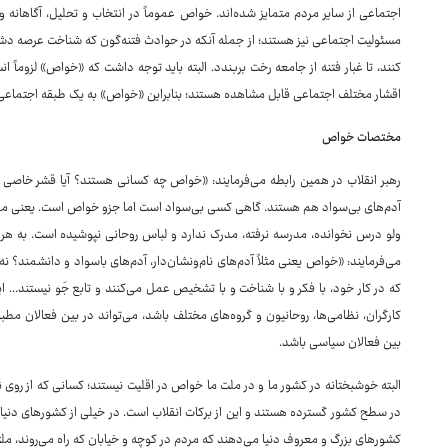
اجتماعی از سایر مردم متمایز شده‌اند. خواص عموماً در انتخاب و تحلیل، آگاهانه 
مسئولیت اجتماعی نیز هستند؛ از جمله آنکه در حوادث فتنه‌گون که شناخت عرصه د
کنند، تا غبار فتنه از جامعه رخت بربندد. البته باید توجه داشت که «خواص» لزوماً 
اقشار مختلف اجتماعی قابل مشاهده هستند؛ بنابراین «خواص» به یک طبقه اجتماع
مختصات خواص
رهبر انقلاب در همین رابطه می‌فرمایند: «خواص چه کسانی هستند؟ آیا قشر خاصی ه
آدم‌های بی‌سواد هم هستند. گاهی کسی بی‌سواد است اما جزو خواص است. یعنی می‌
ولو درس نخوانده، مدرسه نرفته، مدرک ندارد و لباس روحانی نپوشیده است. به هر 
می‌فرمایند: «خواص یعنی مثلاً آدم‌های نام‌ونشان‌دار، آدم‌های باسواد و دانشمند؟
که در کار خود، با فکر و با شناخت و با تشخیص عمل می‌کنند و تابع جَو نیستند... ا
کارگران، نظامی‌ها، روحانیون و گروه‌های مختلف باشد، می‌تواند در بین فعالان مطب
بین فعالان سیاسی باشد.
البته خوشبختانه در کشور ما و در ملت ما خواص در اقلیت نیستند؛ کسانی که از روی 
در سطح کشور گسترده هستند و این از برکات انقلاب است. در خیلی از کشورهای دنیا ای
کشورهای بزرگ و معروف دنیا می‌دهند که مردم در کوچه و خیابان که راه می‌روند، م