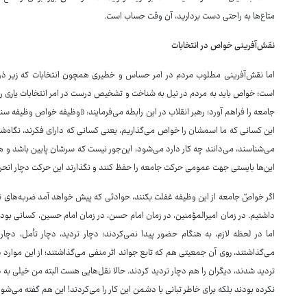
متاع‌ها به راحتی دست بردارید، آن وقت حساب است.
نقش‌آفرینی خواص در انتخابات
اما نقش‌آفرینی مطلوب مردم در امر حساس و خطیری همچون انتخابات که زیر ذره‌
است؛ خواص باید به مردم در نیل به شناخت و تشخیص درست در امر انتخابات یاری 
جامعه را فراهم آورد؛ رهبر انقلاب در این رابطه می‌فرمایند: «وظیفه خواص وظیفه 
این کسانی که ما اسمشان را خواص می‌گذاریم، یعنی کسانی که دارای فکرند، نگاه‌شا
می‌شناسند، می‌دانند چه کار دارد می‌شود، این‌جور نیست که سرشان پایین باشد و هر 
این‌ها بایستی جهت عمومی حرکت جامعه را حفظ کنند و نگذارند این حرکت دچار انح
اگر خواصّ جامعه از این وظیفه غفلت بکنند، حوادثی که پیش خواهد آمد ضربه‌های تاری
داشتیم. در زمان امیرالمؤمنین، در زمان امام حسن، در زمان امام حسین، کسانی ب
اما در لحظه لازم، به هنگام حضور پیدا نمی‌کردند؛ دچار تردید، دچار تأمل، دچا
می‌گذاشتند، روی آن جمعیتی هم که تابع جواند اثر منفی می‌گذاشتند؛ از این موارد 
تردید شدند، دیگران را هم دچار تردید کردند. حالا نقل‌هایی هست البته من خیلی به 
نکرده بودند بلکه برای خاطر تبانی با دشمن این کار را می‌کردند! این هم گفته می