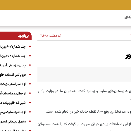
ه ای
کد مطلب:
۲٬۶۸۰
پربازدید
جلد شماره ۶۰۷ روزنامه آگاه
جلد شماره ۶۰۸ روزنامه آگاه
پایان هـژمـونی آمریـک
فروپاشی افسانه خلع
از «صبر استراتژیک» 
ی شهرستان‌های ساوه و زرندیه گفت: همکاران ما در وزارت راه و
از خطای محاسبات آمری
شبی که خاورمیانه 
دثه خیز در انجام شده است.
از «نظم» سایکس-پیک
منطق دیدبانی تمدن 
 از این تصادفات زیادی در آن صورت می‌گرفت که با همت مسوولان