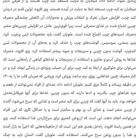
زیادی نمود، ادامه داد: مبتلایان به دیابت مستعد کبد چرب هستند و از طرفی دیگر
مبتلایان به کبد چرب مستعد ابتلا به دیابت در آینده هستند. وی افزود: اولین قدم در درمان
کبد چرب، افزایش میزان تحرک و انتخاب ورزش و به‌موازات آن کاهش چشمگیر مصرف
چربی اشباع شده در غذای مصرفی است. زیرا قوی‌ترین عامل در افزایش چربی‌های مضر،
مصرف اسیدهای چرب اشباع شده است. علویان گفت: باید محصولات لبنی پرچرب، کره،
پنیر، بستنی، سوسیس، گوشت‌های چرب را حذف کرد و به‌جای آن از محصولات لبنی
کم‌چرب، گوشت بدون چربی و سبزیجات و میوه بیشتر استفاده کرد. وی افزود: مصرف
غذاها به روش آب‌پز و بخارپز و استفاده از سبزیجات و غذاهای گیاهی از راه‌هایی است که
می‌توان برای جلوگیری از ابتلا به کبد چرب برای آن حساب ویژه‌ای در زندگی ایجاد کرد و در
کنار مصرف چنین غذاهایی، روزی نیم ساعت ورزش کرد، ورزشی که ضربان قلب ما را به ١٣٠
در دقیقه برساند و کاملاً عرق کنیم. علویان ادامه داد: عده‌ای از افراد نمی‌توانند از طعم و
مزه غذاهای چرب بگذرند و ادعا دارند که بدون چربی، غذاها برای آنها غیرقابل‌تحمل
خواهد بود. باید به آنها گفت که چربی برای کبد مضر است و غذایی که سرخ می‌شود آکنده
از چربی مضر است و غذای آب پز بهتر و سالم‌تر است و یا حداقل کاری که این افراد
می‌توانند انجام دهند، این است که از روغن کمتری برای سرخ‌کردن غذا استفاده کنند. وی
در همین راستا افزود: راه‌حل بعدی هم این است که از ماهیتابه‌هایی که اخیراً به بازار آمده
و غذا را بدون روغن سرخ می‌کنند، استفاده کنند. علویان گفت: انسان باید به جنگ