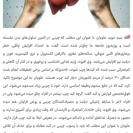
آگاه
: سید موید علویان، با عنوان این مطلب که چربی در کمین سلول‌های بدن نشسته
است و روزبه‌روز جامعه ما چاق‌تر شده است، گفت: به امتداد افزایش چاقی، خطر
بیماری‌های قلبی عروقی، سکته‌های مغزی، بالارفتن کلسترول و تری گلیسیرید خون و
دیابت نیز افزایش می‌یابند. وی افزود: رژیم غذایی نامناسب و پرخوری و در کنار آن کاهلی و
کم‌تحرکی سبب شده که کبدها چرب شوند، تاحدی‌که بر اساس برخی تحقیقات انجام شده
حداقل ۳۰ درصد از مردم کشورمان دچار کبد چرب هستند. علویان به این موضوع تاکید
کرد: کبد که در دفع سموم وظیفه اساسی دارد، خود با چربی زیاد مسموم می‌شود. این
فوق‌تخصص گوارش و کبد گفت: گرچه کبد چرب بیشتر در افراد چاق دیده می‌شود ولی در
افراد لاغر با سابقه ژنتیکی دیابت و مصرف‌کنندگان چربی و روغن فراوان هم دیده
می‌شود. وی افزود: زنان خانه‌دار کم‌تحرک و کارمندان که وقت زیادی برای آشپزی ندارند و
مجبور به مصرف غذاهای آماده و ناسالم می‌شوند، در معرض ابتلا به کبد چرب قرار دارند.
علویان با عنوان این مطلب که باید با رسوب چربی در کبد مقابله و برای حذف آن تلاش