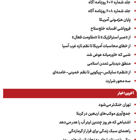
جلد شماره ۶۰۷ روزنامه آگاه
جلد شماره ۶۰۸ روزنامه آگاه
پایان هـژمـونی آمریـکا
فروپاشی افسانه خلع‌سلاح
از «صبر استراتژیک» تا «مقاومت فعال»
از خطای محاسبات آمریکا تا نظم تازه غرب آسیا
شبی که خاورمیانه عوض شد
منطق دیدبانی تمدن اسلامی
از «نظم» سایکس-پیکویی تا نظم خمینی-خامنه‌ای
سه‌ محور شرارت
آخرین اخبار
تهران خنک‌تر می‌شود
جمع‌آوری موکب‌های اربعین در کربلا
اشتباهی که هر روز چندین لیتر آب را هدر می‌دهد
راهنمای سبک زندگی برای فرار از گرمازدگی
رباتی با دستان اره‌ای به نجات انسان‌ها می‌رود