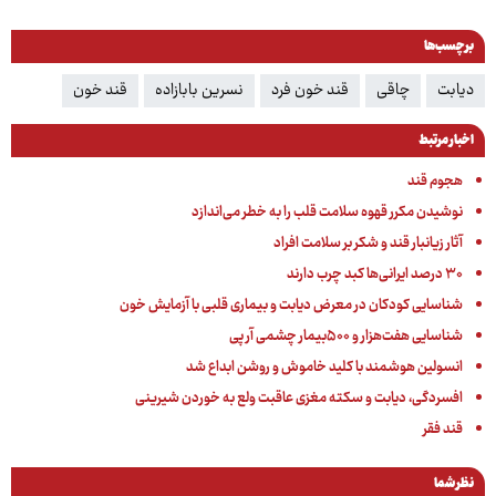
برچسب‌ها
دیابت
چاقی
قند خون فرد
نسرین بابازاده
قند خون
اخبار مرتبط
هجوم قند
نوشیدن مکرر قهوه سلامت قلب را به خطر می‌اندازد
آثار زیانبار قند و شکر بر سلامت افراد
۳۰ درصد ایرانی‌ها کبد چرب دارند
شناسایی کودکان در معرض دیابت و بیماری قلبی با آزمایش خون
شناسایی هفت‌هزار و ۵۰۰بیمار چشمی آر پی
انسولین هوشمند با کلید خاموش و روشن ابداع شد
افسردگی، دیابت و سکته مغزی عاقبت ولع به خوردن شیرینی
قند فقر
نظر شما