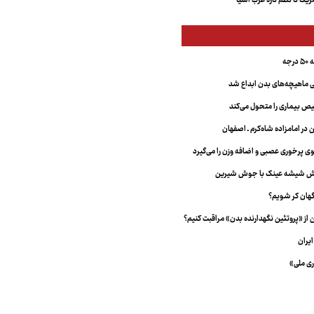
کا تا نظم تازه غرب آسیا
جه
ماهیچه‌های بدن ابداع شد
 بیماری را متحول می‌کند
 در امامزاده شاه‌کرم ـ اصفهان
خش شیشه عینک با جوش شیرین
هان کر شویم؟
از «پروتئین نگهدارنده بدن» مراقبت کنیم؟
یران
ری ملی»