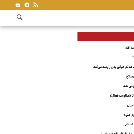
ا
علائم حیاتی بدن را رصد می‌کند
‌سلاح
عوض شد
تا «مقاومت فعال»
یران
ری ملی»
اسلامی