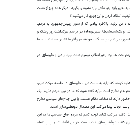
د؛ ما همیشه معتقد نیستیم که انتقاد بایستی درِگوشی باشد؛ نه،
 به تعبیر رایج بندِ دلش پاره بشود و بگوید «دیگر همه چیز از دست
یفیت انتقاد کردن و این‌جوری کار می‌کنیم.»
 دامن نزنیم. بالاخره پیامی که از سوی رییس‌جمهوری به مردم،
مسئولان و رجال سیاسی منتقل شده حل مشکلات زیر سایه وحدت و همگرایی است، او یک‌شنبه‌شب(۱۸شهریورماه) در مراسم بزرگداشت روز پزشک و
 نمی‌کنم این جایگاه بخواهد در رفتار ما تغییر ایجاد کند. اینجا
م تحت هدایت رهبر انقلاب ترسیم شده، باید از دیو و دلبرسازی در
شاره کردند که نباید به سمت دیو و دلبرسازی در جامعه حرکت کنیم،
مردم هم مطرح است. نباید گفته شود که ما دو تیپ مردم داریم، یک
 حضور دارند که مخالف نظام هستند. یا بین جناح‌های سیاسی مطرح
 باشد، نجات پیدا می‌کند. این مصداق دوقطبی‌سازی است.
 تاکید می‌کند: «باید توجه کنیم که هردو جناح سیاسی ما در این
ری کنند، دوقطبی‌سازی کاذب است. در این اقدامات بویی از انتقاد