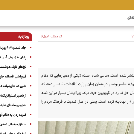
ه ای
کد مطلب:
۶٬۵۸۱
پربازدید
جلد شماره ۶۰۷ روزنامه آگاه
پایان هـژمـونی آمریـک
نخ‌های نازک هوشمند 
 منتشر شده است، مدعی شده است: «یکی از معیارهایی که مقام
فروپاشی افسانه خلع
معظم رهبری مطرح فرمودند، نداشتن سابقه سوء است... وزیری که در فتنه سال۸۸ حاضر بوده و در همان زمان وزارت اطلاعات نامه می‌دهد که
شبی که خاورمیانه 
ق ندارد در تلویزیون حرف بزند، زیرا ایشان بسیار در این فتنه
از «صبر استراتژیک» 
ی» را نهادینه کرده است، یعنی در اصل ضدیت با فرهنگ مردم را
هجوم رسانه‌ای علیه ا
ضربه زدن به «تاب‌آو
منطق دیدبانی تمدن 