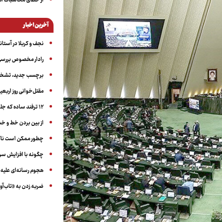
از خطای محاسبات آمری
آخرین اخبار
نجف و کربلا در آستانه ۵۰ در
رادار مخصوص بررسی 
برچسب جدید، تشخیص
مقتل‌خوانی روز اربعین
۱۲ ترفند ساده که جلوی پرخوری عصبی و اضافه ‌وزن را می‌گیرد
از بین بردن خط و 
چطور ممکن است ناگ
چگونه با افزایش سن 
هجوم رسانه‌ای علیه ا
ضربه زدن به «تاب‌آو