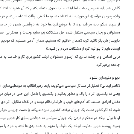
کار خوبی است؛ انتقاد باید انجام بگیرد. گاهی اوقات انتقاد بایستی عمومی هم باش
گاهی هم باید عمومی باشد، اما اینکه ما به نحوی انتقاد بکنیم که آن شنونده‌ انتقاد
رفت، پدرمان درآمد»، این‌جوری نباید انتقاد بکنیم؛ ما گاهی اوقات اشتباه می‌کنیم در ک
از سوی دیگر، باید مراقب بود تا با موضع‌گیری‌ها خود به دوقطبی شدن در جامعه
داروساز باردیگر تاکید کرد: «همان خاکیم که هستیم، همان آدمی هستیم که بودیم تصور
ایستاده‌ایم تا بتوانیم گره از مشکلات مردم باز کنیم.»
براین اساس و با چشم‌اندازی که ازسوی مسئولان ارشد کشور برای کار و خدمت به مرد
جامعه پرهیز کرد.
دیو و دلبرسازی نشود
«ناصر ایمانی» تحلیل‌گر مسائل سیاسی می‌گوید: بارها رهبر انقلاب به دوقطبی‌سازی ا
یعنی نه یک‌سری افراد را پاک و مطهر بدانیم و یک‌سری را باطل. این حتی در میان 
بخش افرادی هستند که آدم‌های خوب و طرفدار نظام بوده و در نقطه مقابل، افرادی
شود که اگر کشور دست یک جریان بیفتد، کشور را نابود می‌کند یا دست جریانی دیگر
او با بیان اینکه در محکوم کردن یک جریان سیاسی به دوقطبی‌سازی کار خوبی نیست،
زمینه پرونده خوبی ندارند. اینکه یک طرف را متهم به همه بدی‌ها کنند و خود را مب