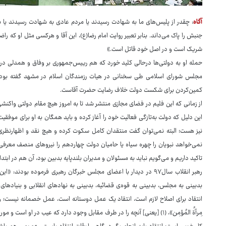
آگاه
: چقدر از پلیس‌های ما به شهادت رسیدند یا مردم عادی به شهادت رسیدند یا به ف
جنبش را پاک می‌داند. بنابر تعبیر روایت امام رضا(ع)، این آقا و هرکسی مثل او که ر
شریک است و در اصل خود قاتل است.»
حمله او به دولتی‌ها درحالی کلید خورد که هم رییس‌جمهوری بر وفاق و همدلی در
مجلس شورای اسلامی طی سخنانی در هیات رزمندگان اسلام در مشهد گفته بود 
کمین‌کردن برای شکست دولت خلاف رضایت حضرت آقاست.
از زمانی که این فلیم در فضای مجازی منتشر شد تا به امروز هیچ مقام دولتی واکنش
این دلیل که دولت به‌تازگی فعالیت خود را آغاز کرده و باید همگان به او برای موف
نیز هست؛ البته نمی‌توان گفت منتقدان کامل سکوت کرده و هیچ نقد و اظهارنظری بیا
نمی‌خواهد نبویان را چهره سیاه یا حامیان دولت چهاردهم را نیروهای منصف معرفی 
تاکید داریم و می‌گویم نباید به مسئولان و مدیران بلندپایه بدبین بود، آن هم در ابتدای
رهبر انقلاب سال۹۷ در دیدار با اعضای مجلس خبرگان رهبری فرموده بود
بدبینی به مجلس، بدبینی به قوه‌ی قضائیه، بدبینی به نهادهای انقلابی و بنیادهای انق
انتقاد برای اصلاح لازم است، انتقاد یک عمل دوستانه است، عمل خصمانه نیست؛ وق
مِرآةُ المُؤمِن»، (۱) [یعنی] آنچه را در طرف مقابل وجود دارد که عیب در او ا