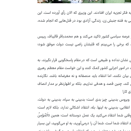
کر تجزیه ایران افتادند. این وزیری که الان رأی آورده است، این
اضی به فتنه جنبش زن، زندگی، آزادی بود در قتل‌هایی که انجام شده،
 عرصه سیاسی کشور تاکید می‌کند و هم محمدباقر قالیباف، رییس
که برخی را می‌بینم که قلبشان راضی نیست دولت موفق شود؛
ی نشان نداده و طبیعی است که در مقام پاسخگویی قرار نگیرند، به
قیت در امور اجرایی کشور کمک کنند و این خواست مقام معظم رهبری
ن نکنند، اما انتقاد باید منصفانه و نه مغرضانه باشد. نگارنده
کند، چنین قصد و هدفی نداریم، بلکه بر اظهارنظر بر مدار انصاف
 کار!
ند: «این ویروس بدبینی چیز بدی است؛ بدبینی به سپاه، بدبینی به دولت،
لابی، بدبینی به اینها. بله، انتقاد اشکالی ندارد، بلکه لازم است؛
تی شما انتقاد می‌کنید یک عمل دوستانه است؛ همین «اَلمُؤمِنُ
ست و مورد انتقاد شما است، شما آن را درمی‌آورید، به او می‌گویید، این بسیار