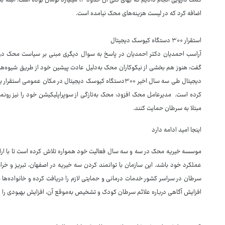
کمک دارویی انجام دادیم که بهای کلی آن حدود ۴
اضافه کرد که در لیست هزینه‌های محک نیامده است.
استقرار ۳۰۰ دستگاه کیوسک دیجیتال
آراسب احمدیان دکتر احمدیان در پاسخ به سوال دیگری مبنی بر سیاست محک در ا
گفت: هنوز هم بخشی از نیکوکاران محک به‌دلیل عادت پیشین خود از طریق شیوه‌های
دیجیتال طی سه سال اخیر ۳۰۰دستگاه کیوسک دیجیتال در مکان عم
کرده است. مدیرعامل محک افزود: محک به‌تازگی از سوپراپلیکیشن خود را نیز رونمای
مبتلا به سرطان حمایت کنند.
اینجا امید ادامه دارد
موسسه خیریه محک در سه و سه سال فعالیت خود همواره تلاش کرده است تا با ار
عملکرد خود باشد. این سازمان با توانمند کردن سه خیریه در اصفهان، تبریز و خر
سرطان در سراسر کشور خدمات درمانی و حمایتی لازم را دریافت کرده و خانواده‌ها ب
افزایش آگاهی درباره علائم سرطان کودک و تشخیص به‌موقع آن، افزایش بهبودی را 