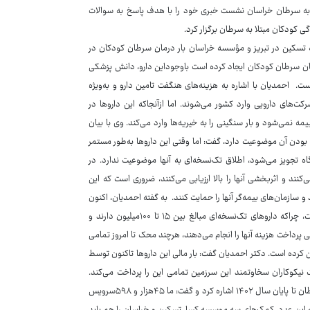
 به سرطان خراسان نشست خبری خود را با هدف پاسخ به سوالات
 کودکان مبتلا به سرطان برگزار کرد.
تسکین در تبریز و مؤسسه خراسان بار درمان سرطان کودکان در
رمان سرطان کودکان ایجاد کرده است باوجوداین دارو، دانش پزشکی
ت. احمدیان با اشاره به هزینه‌های هنگفت تامین دارو و به‌ویژه
‌های دارویی وارد کشور می‌شوند. اما ازآنجاکه این داروها در
نمی‌شود و بار سنگینی را به خیریه‌ها وارد می‌کند. وی با بیان
 تجویز شوند تک‌نسخه‌ای بودن آن موضوعیت دارد، گفت: اما وقتی این داروها به‌طور مستمر
ه تجویز می‌شود، اطلاق تک‌نسخه‌ای به آنها موضوعیت ندارد. در
کنند و اثربخشی آنها را بالا ارزیابی می‌کنند، ضروری است که این
 سازمان‌های بیمه‌گر آنها را حمایت کنند. به گفته احمدیان، اکنون
تامین دارو به‌ویژه داروهای تک‌نسخه‌ای پرهزینه‌ترین سرفصل حمایتی در محک است، چراکه داروهای تک‌نسخه‌ای مبالغ بین ۱۵ تا ۱۰۰میلیون دارند و
تی پرداخت هزینه آنها را انجام می‌دهند، هرچند محک تا امروز تمامی
 کرده است. دکتر احمدیان گفت: بار مالی این داروها تاکنون توسط
ک نیکوکاران سخاوتمند این سرزمین تمامی این را پرداخت می‌کند.
احمدیان در پایان این بخش به هزینه‌های محک برای تامین دارو کودکان مبتلا به سرطان تا پایان سال ۱۴۰۲ اشاره کرد و گفت: ما ۴۵هزار و ۵۹۸سرویس