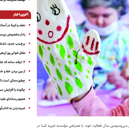
نهضت مقاومت در منط
آخرین اخبار
نجف و کربلا در آستانه ۵۰ در
رادار مخصوص بررسی 
برچسب جدید، تشخیص
مقتل‌خوانی روز اربعین
۱۲ ترفند ساده که جلوی پرخوری عصبی و اضافه ‌وزن را می‌گیرد
از بین بردن خط و 
چطور ممکن است ناگ
چگونه با افزایش سن 
هجوم رسانه‌ای علیه ا
ضربه زدن به «تاب‌آو
 سی‌وسومین سال فعالیت خود، با همراهی مؤسسه خیریه کسا در