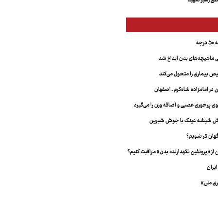
ق رهبر شهید
جه
ماهیچه‌های بدن ابداع شد
 بیماری را متحول می‌کند
 در امامزاده شاه‌کرم ـ اصفهان
خش شیشه عینک با جوش شیرین
هان کر شویم؟
از «پروتئین نگهدارنده بدن» مراقبت کنیم؟
یران
ری ملی»