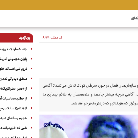
ه ای
کد مطلب:
۶٬۹۱۱
پربازدید
جلد شماره ۶۰۷ روزنامه آگاه
پایان هـژمـونی آمریـک
فروپاشی افسانه خلع
منطق دیدبانی تمدن 
 سازمان‌های فعال در حوزه سرطان کودک تلاش می‌کنند تا آگاهی
از «صبر استراتژیک» 
. آگاهی هرچه بیشتر جامعه و متخصصان به علائم بیماری به
از خطای محاسبات آمری
تر، کم‌هزینه‌تر و کم‌دردتر منجر خواهد شد.
از «نظم» سایکس-پیک
هجوم رسانه‌ای علیه ا
شبی که خاورمیانه 