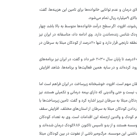
ی درمان و عدم توانایی خانواده‌ها برای تامین این هزینه‌ها، گفت:
ی‌شود.
ر دنیا تشخیص داده می‌شوند، افزود: اگر سطح درآمد خانواده‌ها متوسط به بالا باشد چهار
دک شانس زنده‌ماندن دارد. وی ادامه داد: متاسفانه در ایران نیز
متوسط درآمدها پایین است و کشورمان از نظر درمان و نجات کودکان سرطانی در منطقه نارنجی قرار دارد و تنها ۲۰درصد از کودکان مبتلا به سرطان در
وی به برنامه بهداشت جهانی برای رساندن میزان درمان کودکان مبتلا به سرطان به ۶۰درصد تا پایان سال ۲۰۳۰ خبر داد و گفت: در ایران نیز برنامه‌های
 کرده‌اند و در سایه همین فعالیت‌ها و برنامه‌ها، شاهد افزایش
طان مهم است، افزود: خوشبختانه زیرساخت در ایران فراهم است اما
 نیست و حتی والدینی که دارای بیمه درمانی و تکمیلی هستند نیز
دکان مبتلا به سرطان تبریز اشاره کرد و گفت: تامین زیرساخت‌ها با
ردادن کودکان مبتلا به سرطان از استان‌های مختلف، افزایش سقف
 کاهش آلام کودک و والدین ازجمله این اقدامات است. وی به تعداد کودکان
تحت حمایت این موسسه اشاره کرد و گفت: یک‌هزار و ۹۸۱کودک تحت پوشش این موسسه هستند و از بدو تاسیس تاکنون ۶۸۶کودک درمان شده‌اند و
ه گذشته و در سایه اقدامات بهداشتی این موسسه، مرگ‌ومیر ناشی از عفونت در بین کودکان مبتلا