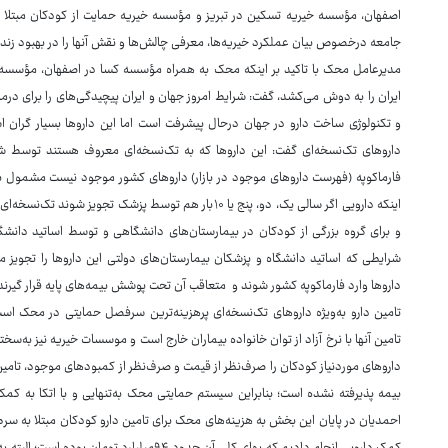
اصفهان، مؤسسه خیریه تسکین در تبریز و مؤسسه خیریه حمایت از کودکان مبتلا
جامعه درخصوص بیان عملکرد خیریه‌ها، معرفی چالش‌ها و نقش آنها را در بهبود زندگی
مدیرعامل محک با تاکید بر اینکه محک به همراه مؤسسه کسا در اصفهان، مؤسسه 
ایران را به دوش می‌کشد، گفت: شرایط امروز جهان و ایران پیچیدگی‌های را برای د
و تکنولوژی ساخت دارو در جهان درحال پیشرفت است اما این داروها بسیار گران اس
داروهای تک‌نسخه‌ای گفت: این داروها که به تک‌نسخه‌ای معروف هستند توسط شرکت
فارماکوپه (فهرست داروهای موجود در بازار) داروهای کشور موجود نیست مشمول بیمه 
اینکه دارویی اگر سالی یک، دو، پنج یا ۱۰بار هم توسط پزشک
و برای گروه بزرگی از کودکان در بیمارستان‌های دانشگاهی و توسط اساتید دانشگا
شرایطی که اساتید دانشگاه و پزشکان بیمارستان‌های دولتی این داروها را تجویز می‌
داروها وارد فارماکوپه کشور شوند و متعاقب آن تحت پوشش بیمه‌های پایه قرار گیرند و
تامین آنها با نرخ آزاد از توان خانواده بیماران خارج است و موسسات خیریه نیز به‌سخ
داروهای موردنیاز کودکان را صرف‌نظر از قیمت و صرف‌نظر از کمبودهای موجود، تامین
بیمه پذیرفته نشده است؛ بنابراین سیستم حمایتی محک به‌تنهایی و با اتکا به کم