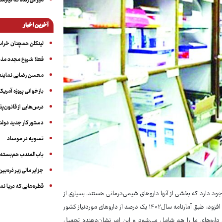
میراثی زنده که نیاز
آخرین اخبار
لینکلن همچنان خرا
فعلا شروع مجدد مذا
محسن رضایی نماینده 
بازخوانی پروژه آمریک
درس‌هایی از قانون‌پ
دستور کار جدید دولت
تسویه در موساد
باب‌المندب هم‌بسته
جزایر مالی زیر ذره‌بین
قطره‌هایی که دریا ن
ود دارد که بخشی از آنها داروهای شیمی‌درمانی هستند، بسیاری از
داروهای ضدسرطان در شرکت‌های داروسازی داخلی و با کیفیت بالا تولید می‌شود. وی افزود: طبق آمارنامه سال۱۴۰۲ یک درصد از داروهای موردنیاز کشور
مان یک درصد البته ۱۳درصد ارزش ریالی کل داروهای ما را هم شامل می‌شود و این امر نشان‌دهنده تحمیل