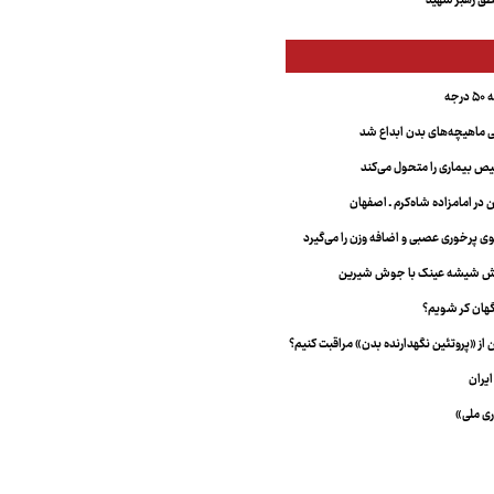
ق رهبر شهید
جه
ماهیچه‌های بدن ابداع شد
 بیماری را متحول می‌کند
 در امامزاده شاه‌کرم ـ اصفهان
خش شیشه عینک با جوش شیرین
هان کر شویم؟
از «پروتئین نگهدارنده بدن» مراقبت کنیم؟
یران
ری ملی»