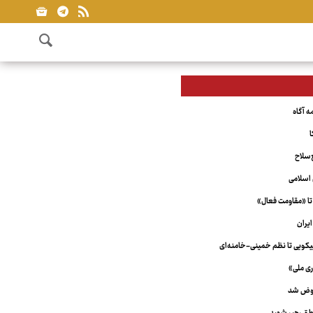
ا
‌سلاح
اسلامی
تا «مقاومت فعال»
یران
ویی تا نظم خمینی-خامنه‌ای
ری ملی»
عوض شد