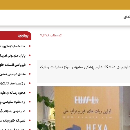
ه ای
کد مطلب:
۷٬۳۷۸
پربازدید
جلد شماره ۶۰۷ روزنامه آگاه
پایان هـژمـونی آمریـک
فروپاشی افسانه خلع
 ارتوپدی دانشگاه علوم پزشکی مشهد و مرکز تحقیقات رباتیک
منطق دیدبانی تمدن 
از «صبر استراتژیک» 
هجوم رسانه‌ای علیه ا
از «نظم» سایکس-پیک
ضربه زدن به «تاب‌آو
شبی که خاورمیانه 