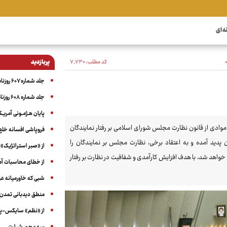
ه ای
کد مطلب:
۷٬۷۳۰
پربازدید
جلد شماره ۶۰۷ روزنامه آگاه
جلد شماره ۶۰۸ روزنامه آگاه
پایان هـژمـونی آمریـک
ادی از قانون نظارت مجلس شورای اسلامی بر رفتار نمایندگان
فروپاشی افسانه خلع
ید آمده و به اعتقاد برخی، نظارت مجلس بر نمایندگان را
از «صبر استراتژیک» 
 ۱۲سال، در مجلس دوازدهم اصلاح خواهد شد، با هدف افزایش کارآمدی و شفافیت در نظارت بر رفتار
از خطای محاسبات آمری
شبی که خاورمیانه 
منطق دیدبانی تمدن 
از «نظم» سایکس-پیک