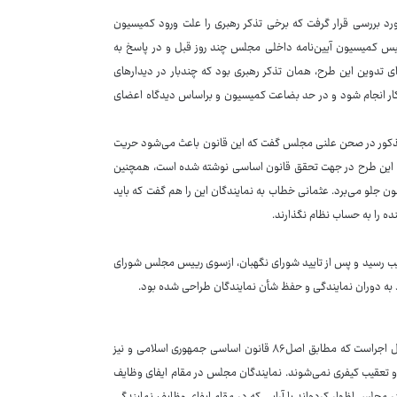
رد بررسی قرار گرفت که برخی تذکر رهبری را علت ورود کمیسیون
ییس کمیسیون آیین‌نامه داخلی مجلس چند روز قبل و در پاسخ به
ای تدوین این طرح، همان تذکر رهبری بود که چندبار در دیدارهای
ن کار انجام شود و در حد بضاعت کمیسیون و براساس دیدگاه اعضای
مذکور در صحن علنی مجلس گفت که این قانون باعث می‌شود حریت
ینکه این طرح در جهت تحقق قانون اساسی نوشته شده است، همچنین
نون جلو می‌برد. عثمانی خطاب به نمایندگان این را هم گفت که باید
ه را به حساب نظام نگذارند.
رفتار نمایندگان در جلسه علنی روز سه‌شنبه ۱۵فروردین ۱۳۹۱ به تصویب رسید و پس از تایید شورای نگهبان، ازسوی رییس مجلس شورای
البته نظارت بر نمایندگان مجلس درحالی در آن سال‌ها کلید خورد و اکنون نیز در حال اجراست که مطابق اصل۸۶ قانون اساسی جمهوری اسلامی و نیز
ردارند و تعقیب کیفری نمی‌شوند. نمایندگان مجلس در مقام ایفای وظایف