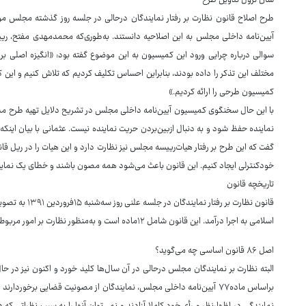
شأن نزول تدوین طرح
طرح اصلاح قانون نظارت بر رفتار نمایندگان درحالی در جلسه روز گذشته مجلس مو
آیین‌نامه داخلی مجلس به این اصلاحیه دانستند. به‌طوری‌که محمدمهدی مفتح، ر
سوالی درباره چرایی ورود این کمیسیون به این موضوع گفته بود: «انگیزه اصلی بر
مختلف این تذکر را داده بودند، بنابراین احساس تکلیف کردیم که تلاش کنیم و ای
کمیسیون طرحی را ارائه کردیم.»
با این حال سخنگوی کمیسیون آیین‌نامه داخلی مجلس در تشریح دلایل تهیه طرح 
نماینده حفظ شود و به دنبال ازبین‌بردن حریت نماینده نیست. عثمانی با بیان ا
گفت که این طرح بر رفتار هیات‌رییسه مجلس نیز نظارت دارد و این هیات را در ریل قا
خودکنترلی ایجاد کنیم. این قانون باعث می‌شود همه مصون باشند و خطای یک نمایند
تاریخچه قانون
قانون نظارت بر 
اسلامی به اجرا درآمد. این قانون شامل ۱۲ماده است و به‌منظور نظارت بر امور مربوط به دوران نمایندگی و حفظ شأن نمایندگان طراحی شده بود.
اصل ۸۶ قانون اساسی چه می‌گوید؟
براساس ماده۷۷ آیین‌نامه داخلی مجلس، نمایندگان از مصونیت قضایی برخو