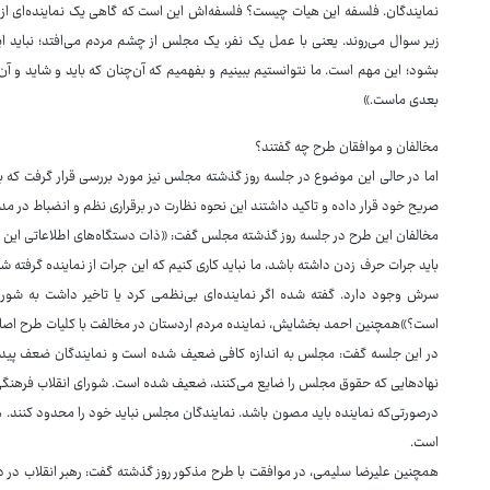
زیر سوال می‌روند. یعنی با عمل یک نفر، یک مجلس از چشم مردم می‌افتد؛ نباید ا
بشود؛ این مهم است. ما نتوانستیم ببینیم و بفهمیم که آن‌چنان که باید و شاید و آن 
بعدی ماست.»
مخالفان و موافقان طرح چه گفتند؟
اما در حالی این موضوع در جلسه روز گذشته مجلس نیز مورد بررسی قرار گرفت که بر
صریح خود قرار داده و تاکید داشتند این نحوه نظارت در برقراری نظم و انضباط در م
مخالفان این طرح در جلسه روز گذشته مجلس گفت: «ذات دستگاه‌های اطلاعاتی این 
باید جرات حرف زدن داشته باشد، ما نباید کاری کنیم که این جرات از نماینده گرفته
سرش وجود دارد. گفته شده اگر نماینده‌ای بی‌نظمی کرد یا تاخیر داشت به شورای 
است؟»همچنین احمد بخشایش، نماینده مردم اردستان در مخالفت با کلیات طرح اصلاح
در این جلسه گفت: مجلس به اندازه کافی ضعیف شده است و نمایندگان ضعف پیدا کرده
نهادهایی که حقوق مجلس را ضایع می‌کنند، ضعیف شده است. شورای انقلاب فرهنگی یک
درصورتی‌که نماینده باید مصون باشد. نمایندگان مجلس نباید خود را محدود کنند. هی
است.
همچنین علیرضا سلیمی، در موافقت با طرح مذکور روز گذشته گفت: رهبر انقلاب در دیدا