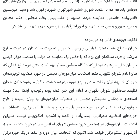
اقتصاد کشور را هدایت می‌کرد.علیرضا زاکانی، نماینده مردم قم و رییس مرکز پژوهش‌های
مجلس یازدهم هم با اعتماد شورای ششم شهر تهران، شهردار تهران شد و سید امیرحسین
قاضی‌زاده هاشمی، نماینده مردم مشهد و نائب‌رییس وقت مجلس، حکم معاون
رییس‌جمهور و رییس بنیاد شهید و امور ایثارگران را از رییس‌جمهور شهید دریافت کرد.
تکلیف حوزه‌های خالی چه می‌شود؟
در آن مقطع هم نقدهای فراوانی پیرامون حضور و عضویت نمایندگان در دولت مطرح
می‌شد و حرف منتقدان این بود که با حضور یک نماینده در دولت یا مناصب دیگر، کرسی
پارلمان خالی می‌شود درحالی‌که جایگاه مجلس بسیار مهم است، حتی در مقطع فعلی که
بنابر اعلام شورای نگهبان، فقط انتخابات میان‌دوره‌ای مجلس در حوزه انتخابیه تبریز همان
حوزه‌ای که پزشکیان وکالت مردم را پنج دوره برعهده داشت، برگزار می‌شود.هادی طحان
نظیف، سخنگوی شورای نگهبان با اعلام این خبر، گفته بود: باتوجه‌به اینکه عملا مهلت
استعفای داوطلبان نمایندگی مجلس در انتخابات میان‌دوره‌ای به پایان رسیده و طرح
دوفوریتی نمایندگان نیز در این خصوص رأی نیاورد و رد شد تا الان برگزاری انتخابات در
حوزه‌های انتخابیه بندرانزلی، بستان‌آباد و نقده و اشنویه امکان‌پذیر نیست؛ بنابراین
انتخابات میان‌دوره‌ای دوازدهمین دوره مجلس شورای اسلامی تنها در حوزه انتخابیه تبریز،
آذرشهر و اسکو برگزار خواهد شد. اکنون که انتخابات میان دوره‌ای فقط در یک حوزه برگزار