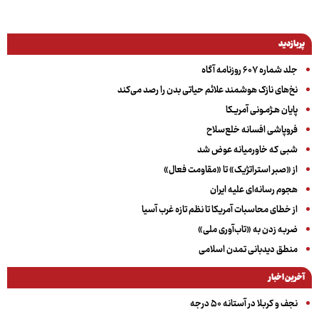
پربازدید
جلد شماره ۶۰۷ روزنامه آگاه
نخ‌های نازک هوشمند علائم حیاتی بدن را رصد می‌کند
پایان هـژمـونی آمریـکا
فروپاشی افسانه خلع‌سلاح
شبی که خاورمیانه عوض شد
از «صبر استراتژیک» تا «مقاومت فعال»
هجوم رسانه‌ای علیه ایران
از خطای محاسبات آمریکا تا نظم تازه غرب آسیا
ضربه زدن به «تاب‌آوری ملی»
منطق دیدبانی تمدن اسلامی
آخرین اخبار
نجف و کربلا در آستانه ۵۰ درجه