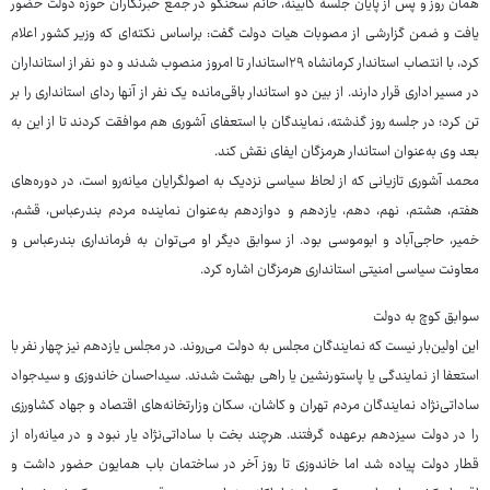
همان روز و پس از پایان جلسه کابینه، خانم سخنگو در جمع خبرنگاران حوزه دولت حضور
یافت و ضمن گزارشی از مصوبات هیات دولت گفت: براساس نکته‌ای که وزیر کشور اعلام
کرد، با انتصاب استاندار کرمانشاه ۲۹استاندار تا امروز منصوب شدند و دو نفر از استانداران
در مسیر اداری قرار دارند. از بین دو استاندار باقی‌مانده یک نفر از آنها ردای استانداری را بر
تن کرد؛ در جلسه روز گذشته، نمایندگان با استعفای آشوری هم موافقت کردند تا از این به
بعد وی به‌عنوان استاندار هرمزگان ایفای نقش کند.
محمد آشوری تازیانی که از لحاظ سیاسی نزدیک به اصولگرایان میانه‌رو است، در دوره‌های
هفتم، هشتم، نهم، دهم، یازدهم و دوازدهم به‌عنوان نماینده مردم بندرعباس، قشم،
خمیر، حاجی‌آباد و ابوموسی بود. از سوابق دیگر او می‌توان به فرمانداری بندرعباس و
معاونت سیاسی امنیتی استانداری هرمزگان اشاره کرد.
سوابق کوچ به دولت
این اولین‌بار نیست که نمایندگان مجلس به دولت می‌روند. در مجلس یازدهم نیز چهار نفر با
استعفا از نمایندگی یا پاستورنشین یا راهی بهشت شدند. سیداحسان خاندوزی و سیدجواد
ساداتی‌نژاد نمایندگان مردم تهران و کاشان، سکان وزارتخانه‌های اقتصاد و جهاد کشاورزی
را در دولت سیزدهم برعهده گرفتند. هرچند بخت با ساداتی‌نژاد یار نبود و در میانه‌راه از
قطار دولت پیاده شد اما خاندوزی تا روز آخر در ساختمان باب همایون حضور داشت و