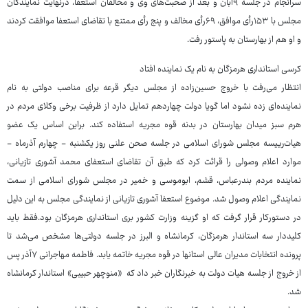
سرانجام در جلسه ۹آبان و بعد از صحبت‌های وی و مخالفان استعفا، درنهایت نمایندگان
مجلس با ۱۵۳رأی موافق، ۶۹رأی مخالف و پنج رأی ممتنع با تقاضای استعفا موافقت کردند
و او هم از بهارستان به پاستور رفت.
کرسی استانداری هرمزگان به نام یک نماینده افتاد
انتظار می‌رفت با خروج حسین‌زاده از مجلس دیگر قرعه برای مناصب دولتی به نام
نماینده‌ای زده نشود اما گویا دولت چهاردهم تمایل دارد از ظرفیت برخی وکلای مردم در
هرم سبز میدان بهارستان در بدنه قوه مجریه استفاده کند. براین اساس یک عضو
هیات‌رییسه مجلس شورای اسلامی در جلسه صحن علنی روز یکشنبه - چهارم آذرماه -
موارد اعلام وصولی را قرائت کرد که طبق آن تقاضای استعفای محمد آشوری تازیانی،
نماینده مردم بندرعباس، قشم، ابوموسی و خمیر در مجلس شورای اسلامی از سمت
نمایندگی اعلام وصول شد. موضوع استعفا آشوری تازیانی از نمایندگی مجلس به این دلیل
در دستورکار قرار گرفت که او گزینه وزارت کشور بری استانداری هرمزگان بود.فقط باید
کلیددار سه استاندار هرمزگان، کرمانشاه و البرز در جلسه دولتی‌ها مشخص می‌شد تا
پرونده انتخابات مدیران عالی استانها در قوه مجریه خاتمه یابد. فاطمه مهاجرانی ۷آذر پس
از خروج از جلسه هیات دولت به خبرنگاران خبر داد که «منوچهر حبیبی» استاندار کرمانشاه
شد.