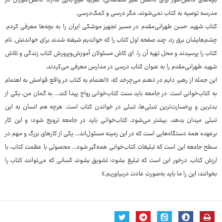
بچه‌های دانش‌آموز برای داشتن سیر مطالعاتی، تقریبا هیچ‌جایی ندارد. دانش‌آموزان در
مدرسه توصیه به کتاب نمی‌شوند، مگر درسی و کمک‌درسی.
کتاب شهید حسن طهرانی‌مقدم در مسیر تجهیز موشکی ایران را به بچه‌ها معرفی کردم.
چشم‌هایشان برق زد. چند صفحه اول کتاب را که خواندیم شیفته شدند برای خواندنش. نام
کتاب را پرسیدند و محل تهیه آن را. ای کاش مسئولان آموزش‌وپرورش کتاب زندگی و تلاش
شهید طهرانی‌مقدم را به عنوان کتاب درسی در مدارس معرفی می‌کردند.
این جمله از رهبر، دایم در ذهنم می‌چرخد که: «اهتمام به کتاب در واقع قوامش به اهتمام
به کتاب‌خوانی است. در جامعه باید سنت کتاب‌خوانی رواج پیدا کند... به گمان من، یکی از
بدترین و پرخسارت‌ترین تنبلی‌ها، تنبلی در خواندن کتاب است. هرچه هم انسان به این
تنبلی میدان بدهد، بیشتر می‌شود. کتاب‌خوانی باید در جامعه ترویج شود؛ و این کار
برعهده‌ همه‌ دستگاه‌هایی است که در این زمینه مسئول‌اند... یکی از کارهای بزرگ و مهم در
سطح جامعه این است که تبلیغات کتاب‌خوانی همه‌گیر شود... محصولی با عظمت کتاب، با
ارزش کتاب، درخور این است که تبلیغ بشود؛ تشویق بشوند کسانی که می‌توانند کتاب را
بخوانند؛ این را ما باید به‌صورت عادت دربیاوریم.»