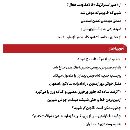
از «صبر استراتژیک» تا «مقاومت فعال»
شبی که خاورمیانه عوض شد
منطق دیدبانی تمدن اسلامی
ضربه زدن به «تاب‌آوری ملی»
از خطای محاسبات آمریکا تا نظم تازه غرب آسیا
آخرین اخبار
نجف و کربلا در آستانه ۵۰ درجه
رادار مخصوص بررسی ماهیچه‌های بدن ابداع شد
برچسب جدید، تشخیص بیماری را متحول می‌کند
مقتل‌خوانی روز اربعین در امامزاده شاه‌کرم ـ اصفهان
۱۲ ترفند ساده که جلوی پرخوری عصبی و اضافه ‌وزن را می‌گیرد
از بین بردن خط و خش شیشه عینک با جوش شیرین
چطور ممکن است ناگهان کر شویم؟
چگونه با افزایش سن از «پروتئین نگهدارنده بدن» مراقبت کنیم؟
هجوم رسانه‌ای علیه ایران