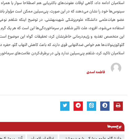
اسلامیان ادامه داد: گاهی اوقات عفونت‌های باکتریایی هم اصطلاحا سوار یا همرا
سینوس‌ها خود را نشان می‌دهند که در این صورت، پنی‌سیلین ممکن است مؤوثر باش
عضو هیات‌علمی دانشگاه علوم‌پزشکی شهیدبهشتی، در توضیح اینکه شلغم نوعی
استفاده می‌شود، افزود: علت تاثیر شلغم در سرماخوردگی‌ها این است که هر یک گرم شلغم ۸۵میکروگرم لوتئین و ۲۰میکرومول گلوکوزینو
این متخصص تغذیه و رژیم‌درمانی خاطرنشان کرد: تحقیقات گواه این موضوع است 
گلوکوزینولات‌ها هم خواص ضدالتهابی قوی دارند که باعث کاهش التهاب گلو، حفره 
اسلامیان تاکید کرد: شلغم پنی‌سیلین ندارد ولی در برطرف‌کردن علامت‌های سرماخورد
فاطمه اسدی
برچسب‌ها
دانشگاه علوم پزشکی شهیدبهشتی
غزاله اسلامیان
آنتی‌بیوتیک‌ها