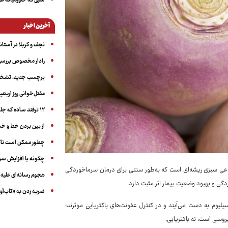
شبی که خاورمیانه 
آخرین اخبار
نجف و کربلا در آستانه ۵۰ در
رادار مخصوص بررسی 
برچسب جدید، تشخیص
مقتل‌خوانی روز اربعین
۱۲ ترفند ساده که جلوی پرخوری عصبی و اضافه ‌وزن را می‌گیرد
از بین بردن خط و 
چطور ممکن است ناگ
چگونه با افزایش سن 
 نوعی سبزی ریشه‌ای است که به‌طور سنتی برای درمان سرماخوردگی
هجوم رسانه‌ای علیه ا
گی و بهبود وضعیت بیمار اثر مثبت دارد.
ضربه زدن به «تاب‌آو
سیلیوم به دست می‌آیند و در کنترل عفونت‌های باکتریایی موثرند؛
وسی است، نه باکتریایی.