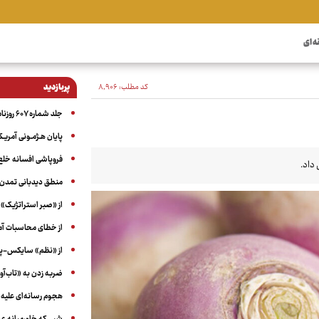
ه ای
کد مطلب:
۸٬۹۰۶
پربازدید
جلد شماره ۶۰۷ روزنامه آگاه
پایان هـژمـونی آمریـک
فروپاشی افسانه خلع
داد.
منطق دیدبانی تمدن 
از «صبر استراتژیک» 
از خطای محاسبات آمری
از «نظم» سایکس-پیک
ضربه زدن به «تاب‌آو
هجوم رسانه‌ای علیه ا