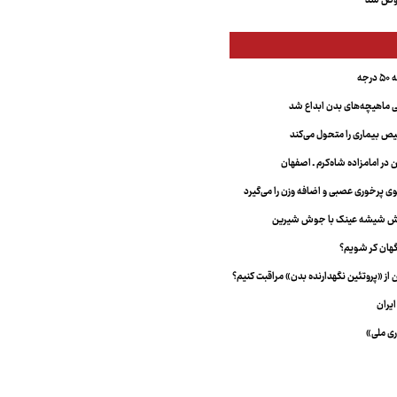
عوض شد
جه
ماهیچه‌های بدن ابداع شد
 بیماری را متحول می‌کند
 در امامزاده شاه‌کرم ـ اصفهان
خش شیشه عینک با جوش شیرین
هان کر شویم؟
از «پروتئین نگهدارنده بدن» مراقبت کنیم؟
یران
ری ملی»