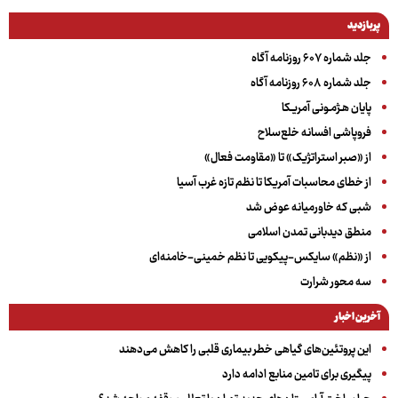
پربازدید
جلد شماره ۶۰۷ روزنامه آگاه
جلد شماره ۶۰۸ روزنامه آگاه
پایان هـژمـونی آمریـکا
فروپاشی افسانه خلع‌سلاح
از «صبر استراتژیک» تا «مقاومت فعال»
از خطای محاسبات آمریکا تا نظم تازه غرب آسیا
شبی که خاورمیانه عوض شد
منطق دیدبانی تمدن اسلامی
از «نظم» سایکس-پیکویی تا نظم خمینی-خامنه‌ای
سه‌ محور شرارت
آخرین اخبار
این پروتئین‌های گیاهی خطر بیماری قلبی را کاهش می‌دهند
پیگیری برای تامین منابع ادامه دارد