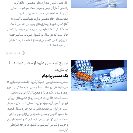
آغاز فصل شیوع بیماری‌های تنفسی، اعلام کرد:
واکسن آنفلوآنزا ایمن و موثر است. مهشید ناصحی،
رئیس گروه تخصصی مدیریت سل، جذام و
عفونت‌های حاد تنفسی وزارت بهداشت با اشاره به
آغاز فصل شیوع بیماری‌های ویروسی تنفسی گفت:
آنفلوآنزا یکی از شایع‌ترین بیماری‌های ویروسی تنفسی
حاد است که هر سال در فصول سرد در سراسر جهان
شیوع پیدا می‌کند و می‌تواند از علائم خفیف تا شدید
را در افراد ایجاد کند.
۱۴۰۴.۰۸.۰۶
توزیع اینترنتی دارو؛ از محدودیت‌ها تا
چالش‌ها
یک مسیر پرابهام
سحر رمضانعلی پور، خبرنگار گروه جامعه: در دنیایی که
خرید اینترنتی پوشاک، غذا و حتی لوازم خانگی به امری
روزمره تبدیل شده، دارو همچنان کالایی ویژه باقی
مانده است؛ کالایی که در بسیاری از کشورهای اروپایی
فروش آنلاین آن به‌ویژه برای داروهای نسخه‌ای ممنوع
است. در ایران نیز تجربه‌هایی در این حوزه شکل گرفته،
اما مسیر قانونی و عملی همچنان پر از ابهام و چالش
است. در این گزارش بررسی کرده‌ایم که وضعیت توزیع
و خرید و فروش اینترنتی در کشور ما در چه شرایطی
قرار دارد.