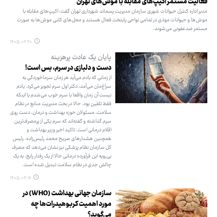
فعالیت مستمر اکیپ‌های مقابله با موش‌های تهران
مدیر اداره کنترل حیوانات شهری سازمان مدیریت پسماند شهرداری تهران گفت: اکیپ‌های مقابله با
موش‌ها و حیوانات موذی در تمامی نواحی پایتخت فعال هستند و محل‌های کلنی موش‌ها به صورت
مستمر ضدعفونی می‌شوند.
۱۴۰۵.۰۲.۲۰
پایان یک عادت پرهزینه
دست و دلبازی در سرم، بس است!
از زمانی که یادم می‌آید هر زمان سرماخوردگی به
سراغ‌مان می‌آمد، دکتر اول سرم تجویز می‌کرد. یادم
نیست آن زمان واقعا با سرم خوب می‌شدم یا اینکه
فقط تلقین بود. حالا در بحث مدیریت منابع در نظام
سلامت، مسئولان حوزه بهداشت و درمان، دست روی
سرم گذاشته و گفته‌اند که سرم یکی از پرمصرف‌ترین
اقلام درمانی است. تاکید اخیر وزیر بهداشت و
همچنین هشدارهای صریح محمد رئیس‌زاده، رئیس
کل سازمان نظام پزشکی نیز نشان می‌دهد که مصرف
بی‌رویه این فرآورده درمانی حالا از یک رفتار رایج، به یک
چالش جدی در نظام سلامت تبدیل شده است.
۱۴۰۵.۰۲.۱۶
سازمان جهانی بهداشت (WHO) در
مورد اهمیت کربوهیدرات‌ها چه
می‌گوید؟