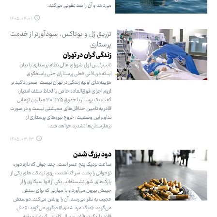
می‌دهد و آن را ضدعفونی می‌کند.
۱۴۰۵.۰۴.۰۱
تزریق ژل و بوتاکس، سودآورتر از خدمت
پرستاری
زندگی گران در تهران
نایب‌رئیس اول شورای عالی نظام پرستاری با بیان
اینکه دریافتی فعلی پرستاران حتی پاسخگوی
هزینه‌های اولیه زندگی در تهران نیست، ضمن تاکید بر
لزوم اجرای فوق‌العاده خاص با لحاظ سقف امتیاز،
گفت: یک پرستار با حقوق ۲۵ تا ۳۰ میلیون تومانی
قادر به تامین حداقل‌های معیشتی نیست و در صورت
تداوم این وضعیت، خروج نیروهای پرستاری از
بیمارستان‌ها تشدید خواهد شد.
۱۴۰۵.۰۳.۱۳
دود بزرگ شدن
ساعت نزدیک پنج عصر است. چند جوان که تازه دوره
نوجوانی را پشت سر گذاشتند، روی نیمکت‌های یکی از
پارک‌های شهر نشسته‌اند. یکی از آنها سیگاری را از
جیبش بیرون می‌آورد و با مهارتی که برای سنش
عجیب به نظر می‌رسد، آن را روشن می‌کند. دوستش
می‌گوید: «دیگه مرد شدی!» دیگری می‌گوید: «مثل
فلان بازیگر در فلان سریال کام می‌گیری» و بقیه