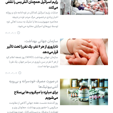
رژیم اسرائیل همچنان آتش‌بس را نقض
می‌کند
جنایات رژیم اسرائیل کماکان در غزه ادامه دارد و روزانه
اخبار زیادی درخصوص مرگ مردم غزه در نتیجه
محاصره صهیونیست‌ها یا شلیک به سمت اهالی غزه
توسط نیروهای اسرائیلی مخابره می‌شود.
۱۴۰۴.۰۹.۱۱
سازمان جهانی بهداشت:
ناباروری از هر ۶ نفر، یک نفر را تحت تاثیر
قرار می‌دهد
سازمان جهانی بهداشت (WHO) روز جمعه اعلام کرد
از هر ۶ نفر در سن باروری در سراسر جهان، یک نفر با
ناباروری مواجه است.
۱۴۰۴.۰۹.۰۹
در صورت مصرف خودسرانه و بی‌رویه
آنتی‌بیوتیک‌ها
برای مبارزه با میکروب‌ها بی‌سلاح
می‌شویم
روز گذشته نشست هفته جهانی آگاهی از مقاومت
میکروبی با حضور وزیر بهداشت، معاونان وی و
تعدادی از پزشکان و دست‌اندرکاران حوزه بهداشت و