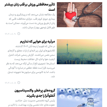
تاثیر محافظتی ورزش بر قلب زنان بیشتر
است
یک مطالعه نشان می‌دهد که در پیشگیری و درمان
بیماری عروق کرونر قلب، مزایای محافظت قلبی که
زنان از طریق ورزش به دست می‌آورند، ممکن است به
طور قابل توجهی بهتر از مردان باشد.
۱۴۰۴.۰۸.۲۰
مرثیه برای هوایـی که نداریم
در حالی که تقویم از نیمه آبان ۱۴۰۴ گذشته،
کلانشهرهای ایران زیر لایه‌ای از ذرات معلق و گازهای
سمی نفس می‌کشند. گزارش رسمی شرکت کنترل
کیفیت هوا و اداره کل حفاظت محیط زیست
استان‌ها، تصویری تلخ از سالی ارائه می‌دهد که به نظر
می‌رسید قرار است نقطه عطفی در مبارزه با آلودگی
باشد، اما به کابوسی برای میلیون‌ها شهروند تبدیل
شد.
۱۴۰۴.۰۸.۱۸
گروه‌های پرخطر، واکسیناسیون
آنفلوآنزا را جدی بگیرند
رئیس گروه تخصصی مدیریت سل، جذام و
عفونت‌های حاد تنفسی وزارت بهداشت، با تاکید بر