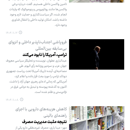
تامین واکسن داخلی هستیم، گفت: درباره برخی
واکسن‌ها مانند روتاویروس و پنوموکوک که واردات
انجام شده، اگر سیاست‌گذاری و حمایت لازم وجود
داشته باشد، امکان تولید داخلی یا انتقال فناوری
وجود دارد.
۱۴۰۴.۱۱.۱۲
فروپاشی اجتناب‌ناپذیر داخلی و انزوای
بی‌سابقه بین‌المللی
ترامپ، آمریکا را نابود می‌کند
عبدالباری عطوان، نویسنده و تحلیلگر سیاسی معروف
جهان عرب و سردبیر روزنامه رأی الیوم، طی
مصاحبه‌ای، آینده تاریک آمریکا تحت ریاست جمهوری
دونالد ترامپ را مورد بحث قرار داده و اعلام کرد:
آمریکایی که زمانی ادعای رهبری جهان آزاد را داشت،
اکنون به گذشته پیوسته و تبدیل به دولتی غرق در
نژادپرستی و ظلم شده است.
۱۴۰۴.۱۱.۰۸
کاهش هزینه‌های دارویی با اجرای
راهنمای بالینی
نتیجه مثبت مدیریت مصرف
مهر- مینا یاری: مصرف غیرمنطقی دارو یکی از