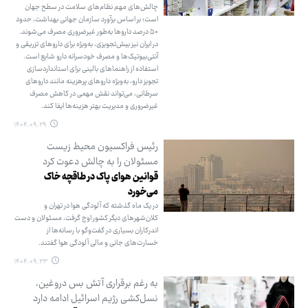
چالش‌های مهم نظام‌های سلامت در سطح جهان
است؛ بر اساس برآورد سازمان جهانی بهداشت، حدود
۵۰ درصد داروها به‌طور غیرضروری مصرف می‌شوند.
در ایران نیز بیش‌تجویزی، به‌ویژه برای داروهای تزریقی و
آنتی‌بیوتیک‌ها و مصرف خودسرانه دارو شایع است.
استفاده از راهنماهای بالینی برای استانداردسازی
تجویز دارو، به‌ویژه داروهای پرهزینه مانند داروهای
سرطانی، می‌تواند نقش مهمی در کاهش مصرف
غیرضروری و مدیریت بهتر هزینه‌ها ایفا کند.
۱۴۰۴.۰۹.۲۹
رئیس فراکسیون محیط زیست
مسئولان را به چالش دعوت کرد
قوانین هوای پاک در طاقچه خاک
می‌خورد
در یک ماه گذشته که آلودگی هوا در تهران و
کلان‌شهرهای دیگر کشور اوج گرفت، مسئولان و دست
اندرکاران بسیاری در گفت‌وگو با رسانه‌ها از
خسارت‌های جانی و مالی آلودگی هوا گفتند.
۱۴۰۴.۰۹.۲۳
به رغم برقراری آتش بس دروغین،
نسل‌کشی رژیم اسرائیل ادامه دارد