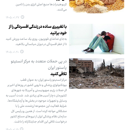
کربوهیدرات‌ها منبع اصلی انرژی بدن را تامین
می‌کنند.
۱۴۰۵.۰۱.۲۷
با تغییری ساده در زندگی افسردگی را از
خود برانید
به‌جای تماشای تلویزیون، روزی یک ساعت ورزش کنید
تا از خطر افسردگی در دوران میانسالی بکاهید.
۱۴۰۵.۰۱.۲۰
در پی حملات متعدد به مرکز انستیتو
پاستور ایران
تلافی کنید
مرکز انستیتو پاستور ایران؛ به عنوان قطب
بیوتکنولوژی پزشکی و دارویی کشور در روزهای اخیر بر
اثر حملات رژیم صهیونیستی و آمریکا به شهرهای
کشورمان دچار آسیب‌های زیادی شد. شدت آسیب به
وسایل و تجهیزات موجود در بخش‌ها و آزمایشگاه‌ها،
شرایط فعالیت این مجموعه ارزشمند ملی را با
مشکلاتی مواجه کرده است. از همین رو رئیس‌ کل
سازمان نظام پزشکی ایران از نیروهای مسلح کشور
درخواست تلافی این اقدام جنایتکارانه را داشت.
۱۴۰۵.۰۱.۱۵