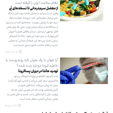
نظام سلامت ایران را گرفته است
از معضل سرم‌درمانی تا نسخه‌های پُر
وقتی تب و بدن‌درد به جانش افتاده بود، قبل از آنکه
حتی پزشک معاینه‌اش کند، از پزشک خواست «یک
سرم خوب» برایش بنویسد. صحنه‌ای آشنا در بسیاری
از درمانگاه‌ها و مراکز درمانی ایران؛ جایی که برای بخش
قابل توجهی از بیماران، درمان واقعی هنوز با آمپول،
آنتی‌بیوتیک و سرم معنا می‌شود. حالا اما آمارهای
رسمی نشان می‌دهد این فرهنگ درمانی، به بحرانی
جدی در نظام سلامت کشور تبدیل شده است.
۱۴۰۵.۰۳.۰۴
آیا جهان با یک بحران تازه روبه‌روست یا
خاطره کرونا دوباره زنده شده؟
تهدید هانتا در دوران پساکرونا
شب آرام بود؛ اقیانوس یخ‌زده جنوبگان زیر نور
خاکستری سحر کش می‌آمد و کشتی کروز آرام آرام از
میان مه پیش می‌رفت. مسافران هنوز در
کابین‌هایشان بودند که خبر عجیبی میان خدمه
پیچید؛ یکی از گردشگران با تب شدید و تنگی نفس به
بخش درمانی کشتی منتقل شده است.
۱۴۰۵.۰۲.۲۶