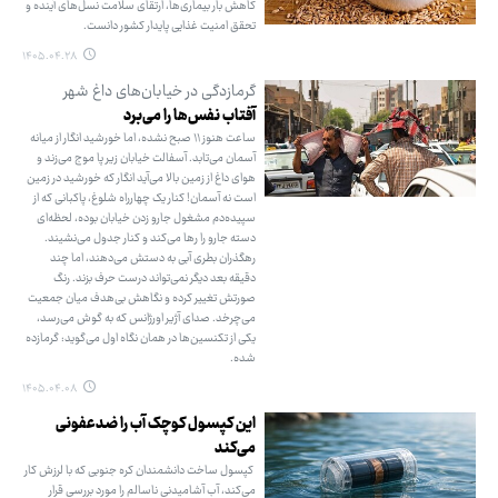
کاهش بار بیماری‌ها، ارتقای سلامت نسل‌های آینده و
تحقق امنیت غذایی پایدار کشور دانست.
۱۴۰۵.۰۴.۲۸
گرمازدگی در خیابان‌های داغ شهر
آفتاب نفس‌ها را می‌برد
ساعت هنوز ۱۱ صبح نشده، اما خورشید انگار از میانه
آسمان می‌تابد. آسفالت خیابان زیر پا موج می‌زند و
هوای داغ از زمین بالا می‌آید انگار که خورشید در زمین
است نه آسمان! کنار یک چهارراه شلوغ، پاکبانی که از
سپیده‌دم مشغول جارو زدن خیابان بوده، لحظه‌ای
دسته جارو را رها می‌کند و کنار جدول می‌نشیند.
رهگذران بطری آبی به دستش می‌دهند، اما چند
دقیقه بعد دیگر نمی‌تواند درست حرف بزند. رنگ
صورتش تغییر کرده و نگاهش بی‌هدف میان جمعیت
می‌چرخد. صدای آژیر اورژانس که به گوش می‌رسد،
یکی از تکنسین‌ها در همان نگاه اول می‌گوید: گرمازده
شده.
۱۴۰۵.۰۴.۰۸
این کپسول کوچک آب را ضدعفونی
می‌کند
کپسول ساخت دانشمندان کره جنوبی که با لرزش کار
می‌کند، آب آشامیدنی ناسالم را مورد بررسی قرار