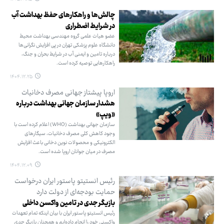
چالش‌ها و راهکارهای حفظ بهداشت آب
در شرایط اضطراری
عضو هیات علمی گروه مهندسی بهداشت محیط
دانشگاه علوم پزشکی تهران در پی افزایش نگرانی‌ها
درباره تامین و ایمنی آب در شرایط بحران و جنگ،
راهکارهایی توصیه کرده است.
۱۴۰۴.۱۲.۲۵
اروپا پیشتاز جهانی مصرف دخانیات
هشدار سازمان جهانی بهداشت درباره
«ویپ»
سازمان جهانی بهداشت (WHO) اعلام کرده است با
وجود کاهش کلی مصرف دخانیات، سیگارهای
الکترونیکی و محصولات نوین دخانی باعث افزایش
مصرف در میان جوانان اروپا شده است.
۱۴۰۴.۱۲.۰۹
رئیس انستیتو پاستور ایران درخواست
حمایت بودجه‌ای از دولت دارد
بازیگر جدی در تامین واکسن داخلی
رئیس انستیتو پاستور ایران با بیان اینکه تمام تعهدات
واکسنی خود را انجام داده‌ایم و همچنان بازیگر جدی