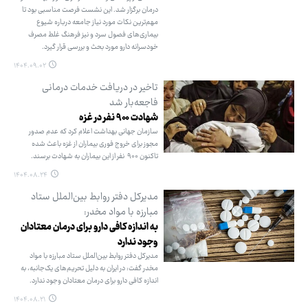
درمان برگزار شد. این نشست فرصت مناسبی بود تا
مهم‌ترین نکات مورد نیاز جامعه درباره شیوع
بیماری‌های فصول سرد و نیز فرهنگ غلط مصرف
خودسرانه دارو مورد بحث و بررسی قرار گیرد.
۱۴۰۴.۰۹.۰۲
تاخیر در دریافت خدمات درمانی
فاجعه‌بار شد
شهادت ۹۰۰ نفر در غزه
سازمان جهانی بهداشت اعلام کرد که عدم صدور
مجوز برای خروج فوری بیماران از غزه باعث شده
تاکنون ۹۰۰ نفر از این بیماران به شهادت برسند.
۱۴۰۴.۰۸.۲۴
مدیرکل دفتر روابط بین‌الملل ستاد
مبارزه با مواد مخدر:
به اندازه کافی دارو برای درمان معتادان
وجود ندارد
مدیرکل دفتر روابط بین‌الملل ستاد مبارزه با مواد
مخدر گفت: در ایران به دلیل تحریم‌های یک‌جانبه، به
اندازه کافی دارو برای درمان معتادان وجود ندارد.
۱۴۰۴.۰۸.۲۱