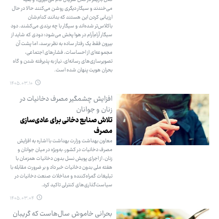
می‌خندند و سیگار دیگری روشن می‌کنند حالا در حال
ارزیابی کردن این هستند که بدانند کدام‌شان
باکلاس‌تر شده‌اند و سیگار با چه برندی می‌کشند. دود
سیگار آرام‌آرام در هوا پخش می‌شود؛ دودی که شاید از
بیرون فقط یک رفتار ساده به نظر برسد، اما پشت آن
مجموعه‌ای از احساسات، فشارهای اجتماعی،
تصویرسازی‌های رسانه‌ای، نیاز به پذیرفته شدن و گاه
بحران هویت پنهان شده است.
۱۴۰۵.۰۳.۱۰
افزایش چشمگیر مصرف دخانیات در
زنان و جوانان
تلاش صنایع دخانی برای عادی‌سازی
مصرف
معاون بهداشت وزارت بهداشت با اشاره به افزایش
مصرف دخانیات در کشور، به‌ویژه در میان جوانان و
زنان، از اجرای پویش نسل بدون دخانیات همزمان با
هفته ملی بدون دخانیات خبر داد و بر ضرورت مقابله با
تبلیغات گمراه‌کننده و مداخلات صنعت دخانیات در
سیاست‌گذاری‌های کنترلی تاکید کرد.
۱۴۰۵.۰۳.۰۴
بحرانی خاموش سال‌هاست که گریبان