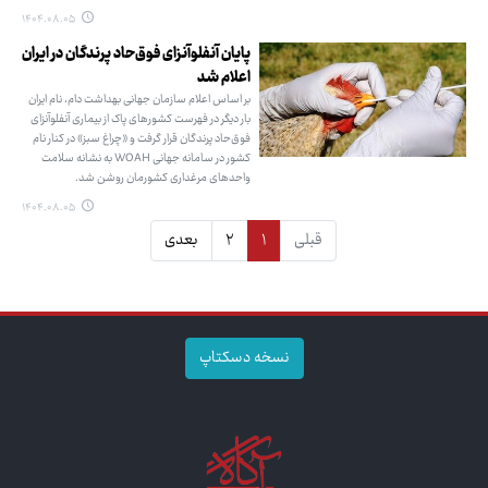
۱۴۰۴.۰۸.۰۵
پایان آنفلوآنزای فوق‌حاد پرندگان در ایران
اعلام شد
بر اساس اعلام سازمان جهانی بهداشت دام، نام ایران
بار دیگر در فهرست کشورهای پاک از بیماری آنفلوآنزای
فوق‌حاد پرندگان قرار گرفت و «چراغ سبز» در کنار نام
کشور در سامانه جهانی WOAH به نشانه سلامت
واحدهای مرغداری کشورمان روشن شد.
۱۴۰۴.۰۸.۰۵
قبلی
۱
۲
بعدی
نسخه دسکتاپ