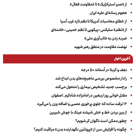
از «صبر استراتژیک» تا «مقاومت فعال»
هجوم رسانه‌ای علیه ایران
از خطای محاسبات آمریکا تا نظم تازه غرب آسیا
از «نظم» سایکس-پیکویی تا نظم خمینی-خامنه‌ای
ضربه زدن به «تاب‌آوری ملی»
نهضت مقاومت در منطق رهبر شهید
آخرین اخبار
نجف و کربلا در آستانه ۵۰ درجه
رادار مخصوص بررسی ماهیچه‌های بدن ابداع شد
برچسب جدید، تشخیص بیماری را متحول می‌کند
مقتل‌خوانی روز اربعین در امامزاده شاه‌کرم ـ اصفهان
۱۲ ترفند ساده که جلوی پرخوری عصبی و اضافه ‌وزن را می‌گیرد
از بین بردن خط و خش شیشه عینک با جوش شیرین
چطور ممکن است ناگهان کر شویم؟
چگونه با افزایش سن از «پروتئین نگهدارنده بدن» مراقبت کنیم؟