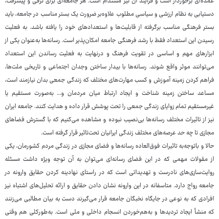
عمده‌ای برخوردار است و فرآیند آن نیز مستدام است. هر جامعه‌ای برای ترقی و پیشرفت،
دستیابی به نظام ارزشی و سیاسی مطلوب علاوه‌بر ضرورت یک بستر مناسب در جامعه، باید
بستر فرهنگی مناسب برگرفته از قابلیت‌ها و استعدادهای خود را یافته باشد. به فعلیت
رسیدن این استعداد فقط با رشد فرهنگی جامعه امکان‌پذیر است. رسانه‌ها به‌عنوان یکی از
ابزارهای مهم و اساسی در تقویت فرهنگ و درنهایت به فعلیت رساندن این استعداد
می‌توانند موثر واقع شوند. رسانه‌ها با بیدار ساختن وجدان اجتماعی و تاریخی ملت‌ها،
فراهم کردن زمینه آموزش و کسب مهارت‌های مختلف که زندگی جمعی بدان نیازمند است،
مساعد ساختن زمینه شناخت و ایجاد ارتباط میان مردمان و... به‌صورت مستقیم یا
غیرمستقیم تمام زوایای زندگی جمعی را تحت پوشش قرار داده و هدایت کنند. جامعه ایران
نیز از تاثیرات مختلف رسانه‌ها بی‌نصیب نبوده و مشاهده می‌کنیم که با گسترش فضاهای
مجازی تا چه حد عرصه‌های مختلف زندگی ایرانیان تحت‌تاثیر قرار گرفته است.
حالا و باتوجه‌به تاثیرات فوق‌العاده رسانه‌ها و فضای مجازی در زندگی مردم کشورمان، یکی
از مقولات مهمی که در این فضای رسانه‌ای می‌توان به آن توجه ویژه داشت مسئله
روایت‌سازی‌های نادرست و تهدیداتی است که در راستای نهادینه کردن حقایق وارونه در
جامعه رواج دارد. متاسفانه در این وارونه نشان دادن حقایق و ارائه تحلیل‌های اشتباه نیز
افرادی که به نوعی در جایگاه نخبگان جامعه قرار می‌گیرند دست به بیان مطالبی می‌زنند
که منشأ ایجاد تردیدها و به‌هم‌خوردن انسجام داخلی و ملی است. به‌طورکلی هم وقتی