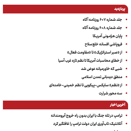
پربازدید
جلد شماره ۶۰۷ روزنامه آگاه
جلد شماره ۶۰۸ روزنامه آگاه
پایان هـژمـونی آمریـکا
فروپاشی افسانه خلع‌سلاح
از «صبر استراتژیک» تا «مقاومت فعال»
از خطای محاسبات آمریکا تا نظم تازه غرب آسیا
شبی که خاورمیانه عوض شد
منطق دیدبانی تمدن اسلامی
از «نظم» سایکس-پیکویی تا نظم خمینی-خامنه‌ای
سه‌ محور شرارت
آخرین اخبار
ترامپ در تله جنگ با ایران بدون راه خروج آبرومندانه
آتلانتیک: تاب‌آوری ایران دولت ترامپ را غافلگیر کرد