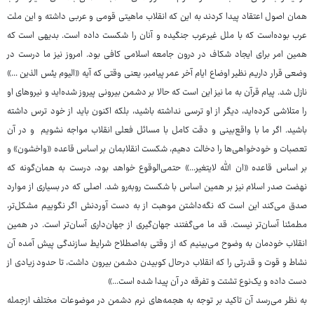
همان اصول اعتقاد پیدا کردند به این که انقلاب ماهیتی قومی و عربی داشته و این ملت‌
عرب بوده‌است که با ملل غیرعرب جنگیده و آنان را شکست داده است. بدیهی است که
همین امر برای ایجاد شکاف در درون جامعه اسلامی کافی بود. امروز نیز ما درست در
وضعی قرار داریم نظیر اوضاع ایام آخر عمر پیامبر، یعنی وقتی که آیه «الیوم یئس الذین ...»
نازل شد. پیام قرآن به ما نیز این است که حالا بر دشمن بیرونی پیروز شده‌اید و نیروهای او
را متلاشی کرده‌اید، دیگر از او ترسی نداشته باشید، بلکه اکنون باید از خود ترس داشته
باشید. اگر ما با واقع‌بینی و دقت کامل با مسائل فعلی انقلاب مواجه نشویم و در آن
تعصبات و خودخواهی‌ها را دخالت دهیم، شکست انقلابمان بر اساس قاعده «واخشون» و
بر اساس قاعده «ان الله لایتغیر...» حتمی‌الوقوع خواهد بود، درست به همان‌گونه که
نهضت صدر اسلام نیز بر همین اساس با شکست روبه‌رو شد. اصلی که در بسیاری از موارد
صدق می‌کند این است که نگه‌داشتن موهبت از به دست آوردنش اگر نگوییم مشکل‌تر،
مطمئنا آسان‌تر نیست. قد ما می‌گفتند جهان‌گیری از جهان‌داری آسان‌تر است. در همین
انقلاب خودمان به وضوح می‌بینیم که از وقتی به‌اصطلاح شرایط سازندگی پیش آمده آن
نشاط و قوت و قدرتی را که انقلاب درحال کوبیدن دشمن بیرون داشت، تا حدود زیادی از
دست داده و یک‌نوع تشتت و تفرقه در آن پیدا شده است...»
به نظر می‌رسد آن تاکید بر توجه به هجمه‌های نرم دشمن در موضوعات مختلف ازجمله