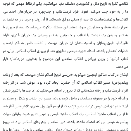
نگاهی گذرا به تاریخ ملل و کشورهای مختلف دنیا می‌افکنیم، یکی از نقاط مهمی که توجه
ما را به خود جلب می‌کند، نفوذ افراد فرصت‌طلب و چندچهره در جریان‌های اجتماعی،
انقلاب‌ها و نهضت‌هاست که بعد از مدتی موفق شده‌اند. تا آن روند و جریان را به نقطه‌ای
غیر از نقطه هدف و مطلوبش سوق دهند. این مسئله اینگونه می‌طلبد که بعد از پیروزی یا
به ثمر رسیدن یک نهضت یا انقلاب و همچنین به ثمر رسیدن یک جریان فکری، افراد
تاثیرگذار، تئوری‌پردازان و اندیشمندان آن جریان، نهضت و انقلاب خاص به فکر آینده و
خطرات احتمالی باشند. استاد شهید مرتضی مطهری بعد از پیروزی انقلاب اسلامی ایران، در
کتاب گرانبها و وزین پیرامون انقلاب اسلامی این موضوع را به‌خوبی مورداشاره قرار
می‌دهد.
ایشان در کتاب مذکور اینچنین می‌گوید: «بررسی تاریخ اسلام نشان می‌دهد که بعد از وفات
پیغمبر(ص) مسیر انقلاب اسلامی که آن حضرت ایجاد کرده بود، عوض شد. در اثر رخنه
افراد فرصت‌طلب و رخنه دشمنانی که تا دیروز با اسلام می‌جنگیدند اما بعدها با تغییر شکل
و قیافه خود را در صفوف مسلمانان داخل کرده‌بودند، مسیر این انقلاب و شکل و محتوای
آن تا حدود زیادی عوض گردید، بدین ترتیب که از اواخر قرن اول هجری، تلاش‌هایی آغاز شد
تا از این انقلاب ماهیتا اسلامی، یک انقلاب ماهیتا قومی و عربی تعبیر شود. وارثان میراث
پیامبر به عوض این که اعتقاد داشته باشند دین اسلام و ارزش‌های اسلامی بود که پیروز
گردید و به‌عوض آنکه به حفظ و تداوم دستاوردهای انقلاب اسلامی با همان معیارها و با