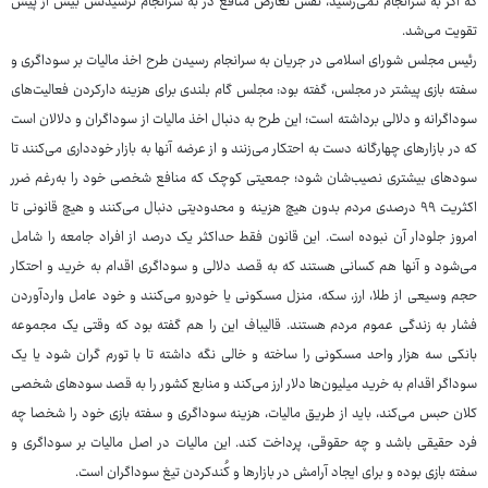
که اگر به سرانجام نمی‌رسید، نقش تعارض منافع در به سرانجام نرسیدنش بیش از پیش
تقویت می‌شد.
رئیس مجلس شورای اسلامی در جریان به سرانجام رسیدن طرح اخذ مالیات بر سوداگری و
سفته بازی پیشتر در مجلس، گفته بود: مجلس گام بلندی برای هزینه دارکردن فعالیت‌های
سوداگرانه و دلالی برداشته است؛ این طرح به دنبال اخذ مالیات از سوداگران و دلالان است
که در بازارهای چهارگانه دست به احتکار می‌زنند و از عرضه آنها به بازار خودداری می‌کنند تا
سودهای بیشتری نصیب‌شان شود؛ جمعیتی کوچک که منافع شخصی خود را به‌رغم ضرر
اکثریت ۹۹ درصدی مردم بدون هیچ هزینه و محدودیتی دنبال می‌کنند و هیچ قانونی تا
امروز جلودار آن نبوده است. این قانون فقط حداکثر یک درصد از افراد جامعه را شامل
می‌شود و آنها هم کسانی هستند که به قصد دلالی و سوداگری اقدام به خرید و احتکار
حجم وسیعی از طلا، ارز، سکه، منزل مسکونی یا خودرو می‌کنند و خود عامل واردآوردن
فشار به زندگی عموم مردم هستند. قالیباف این را هم گفته بود که وقتی یک مجموعه
بانکی سه هزار واحد مسکونی را ساخته و خالی نگه داشته تا با تورم گران شود یا یک
سوداگر اقدام به خرید میلیون‌ها دلار ارز می‌کند و منابع کشور را به قصد سودهای شخصی
کلان حبس می‌کند، باید از طریق مالیات، هزینه سوداگری و سفته بازی خود را شخصا چه
فرد حقیقی باشد و چه حقوقی، پرداخت کند. این مالیات در اصل مالیات بر سوداگری و
سفته بازی بوده و برای ایجاد آرامش در بازارها و کُندکردن تیغ سوداگران است.