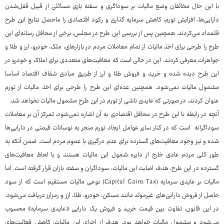
با این حال مخالفان وضع مالیات بر سوداگری و سفته بازی مسائلی از قبیل قفل‌شدن
دارایی‌ها، افزایش تورم، کاهش سرمایه گذاری و رکود اقتصادی را ماحصل نتایج این طرح
قلمداد می‌کردند. همچنین پس از بررسی این طرح در مجلس، برخی از محافل رسانه‌ای این
طرح را طرحی برای اخذ مالیات از تمام معاملات مردم در بازارهای، ملک، خودرو، ارز و طلا و
جواهرات معرفی کردند. این در حالی است که معافیت‌های متعددی برای املاک و خودرو در
این طرح دیده شده و خرید و فروش طلا و ارز از طریق مبادی شفاف اقتصاد اساسا
مشمول مالیات نمی‌شود. همچنین عده‌ای این طرح را طرحی برای اخذ مالیات از تورم
عنوان کردند، در صورتی که عایدی ناشی از تورم در این طرح مشمول مالیات نخواهد شد.
آنچه در رابطه با این طرح در محافل اقتصادی به آن اشاره نمی‌شود، تمرکز آن بر معاملات
سوداگرانه است که در کنار سایر عوامل ایجاد تورم منجر به نوسانات قیمتی در دارایی‌ها
شده و نیز وجود معافیت‌های گسترده برای عدم درگیری با عموم مردم است. ضمن آنکه به
طور کلی مردم عادی خارج از دایره شمول این مالیات هستند و با لحاظ معافیت‌های
گسترده در این طرح، هدف اصابت این مالیات، سوداگران و سفته بازان قرار گرفته است. اما
مالیات بر عایدی سرمایه (Capital Gains Tax) نوعی مالیات مستقیم است که از سود
حاصل از فروش دارایی‌های غیرمولد مانند مسکن، خودرو، طلا، ارز و رمزارز دریافت می‌شود.
در این قانون، تفاوت بین قیمت خرید و فروش یک دارایی «عایدی سرمایه» محسوب
می‌شود و مشمول مالیات خواهد بود. هدف از اجرای این مالیات، کاهش فعالیت‌های