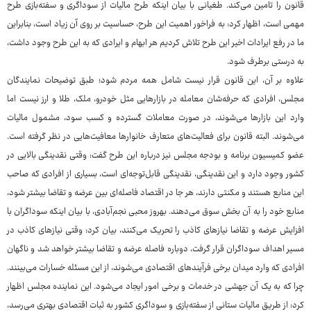
قانون را تامین می‌کند. طغیانی با بیان اینکه طرح مالیات از سوداگری و سفته‌بازی طرح
مهمی است، اظهار کرد: به فراخور اهمیت این طرح، حساسیت بر روی آن زیاد است، بنابراین
ما در رفع ایرادات اخیر این طرح تلاش کردیم هر ابهام و ایرادی که به این طرح وجود داشت،
به درستی برطرف شود.
علاوه بر آن، این قانون قرار نیست شامل همه مردم شود؛ طبق توضیحات نمایندگان
مجلس، افرادی که حرفه‌شان معامله در بازارهایی مثل خودرو، ملک، طلا و ارز نیست اما
وارد این بازارها می‌شوند، در صورت معاملات گسترده و کسب سود، مشمول مالیات
می‌شوند. البته قانون برای فعالیت‌های متعارف خانوارها معافیت‌هایی در نظر گرفته است.
عضو کمیسیون برنامه و بودجه مجلس نیز درباره این طرح گفت: وقتی نقدینگی بالایی در
کشور وجود دارد و این نقدینگی، نقدینگی قابل‌توجه‌ای است، بسیاری از افرادی که صاحب
این منابع هستند و مکنتی دارند، هر جا در اقتصاد فاصله‌ای بین عرضه و تقاضا بیشتر شود،
منابع خود را به آن بخش سوق می‌دهند. بهروز محبی نجم‌آبادی، با بیان اینکه سوداگران با
افزایش عرضه و تقاضا نیازهای کاذب را تحریک می‌کنند، بیان کرد: وقتی نیازهای کاذب در
مسیر اهداف سوداگران قرار گرفت، دوباره فاصله عرضه و تقاضا بیشتر خواهد شد و ناگهان
افرادی که وارد میدان برخی فرآیندهای اقتصادی می‌شوند، از این مسئله خسارات می‌بینند.
چرا که به یک آن جهشی در خدمات و برخی امور ایجاد می‌شود. این نماینده مجلس اظهار
کرد: از طریق مالیات ستانی از سفته‌بازی و سوداگری کشور به ثبات اقتصادی بهتری می‌رسد،