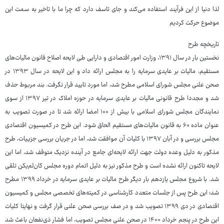
لذا دنیا از این فرآیند استفاده می‌کند و جای تاسف دارد که چرا ما با تاخیر به سمت این
موضوع حرکت کردیم
تاریخچه طرح
نخستین بار در سال ۱۳۹۱، وزارت امور اقتصادی و دارایی طی لایحه اصلاح قانون مالیات‌های
مستقیم، مالیات بر عایدی سرمایه را به مجلس ارائه داد و این لایحه در سال ۱۳۹۳ در
صحن علنی مجلس شورای اسلامی مطرح شد، اما مورد تایید قرار نگرفت. بند مربوط حذف
شد و مجددا طرح قانونی مالیات بر عایدی سرمایه در حوزه املاک در تیر ۱۳۹۷ از سوی
نمایندگان مجلس شورای اسلامی با بیش از ۱۰۰ امضا ارائه شد تا در صورت تصویب به
عنوان ماده ۶۰ به قانون مالیات‌های مستقیم الحاق شود. این طرح در کمیسیون اقتصادی
مجلس بررسی و در آبان ۱۳۹۷ با کلیات آن موافقت شد، اما در جریان بررسی جزییات، طرح
مذکور به دلیل وعده دولت جهت ارائه لایحه‌ای جامع در آینده نزدیک متوقف شد، اما این
لایحه تاکنون ارائه نشده است و طرح مذکور نیز به دلیل اتمام دوره مجلس کان‌لم‌یکن تلقی
شد. با شروع مجلس یازدهم بار دیگر طرح مالیات بر عایدی سرمایه در خرداد ۱۳۹۹ مطرح
شد؛ این طرح پس از جلسات متعدد کارشناسی در کمیته‌های تخصصی مجلس و کمیسیون
اقتصادی در دی ۱۳۹۹ تصویب شد و در صف بررسی صحن علنی قرار گرفت و نهایتا کلیات
این طرح در پنجم خرداد ۱۴۰۰ در صحن علنی مجلس تصویب، اما فشار ذی‌نفعان باعث شد