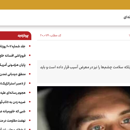
ه ای
کد مطلب:
۲۰٬۰۷۴
پربازدید
جلد شماره ۶۰۷ روزنامه آگاه
فروپاشی افسانه خلع
پایان هـژمـونی آمریـک
 بلکه سلامت چشم‌ها را نیز در معرض آسیب قرار داده است و باید
منطق دیدبانی تمدن 
از «صبر استراتژیک» 
هجوم رسانه‌ای علیه ا
ضربه زدن به «تاب‌آو
شبی که خاورمیانه 
نهضت مقاومت در منط