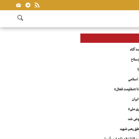
‌سلاح
ا
اسلامی
تا «مقاومت فعال»
یران
ری ملی»
عوض شد
ق رهبر شهید