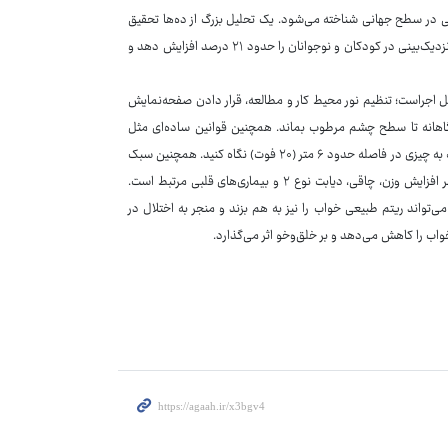
یی در سطح جهانی شناخته می‌شود. یک تحلیل بزرگ از ده‌ها تحقیق
علمی نشان داده که هر ساعت اضافه استفاده روزانه از صفحه‌نمایش می‌تواند خطر نزدیک‌بینی در کودکان و نوجوانان را حدود ۲۱ درصد افزایش دهد و
ل اجراست؛ تنظیم نور محیط کار و مطالعه، قرار دادن صفحه‌نمایش
اهانه تا سطح چشم مرطوب بماند. همچنین قوانین ساده‌ای مثل
قانون ۲۰‑۲۰‑۲۰ می‌تواند خستگی چشم را کاهش دهد. یعنی هر ۲۰ دقیقه، ۲۰ ثانیه به چیزی در فاصله حدود ۶ متر (۲۰ فوت) نگاه کنید. همچنین سبک
زندگی نشسته‌ای که با ساعت‌ها استفاده از دستگاه‌های دیجیتال همراه است، با خطر افزایش وزن، چاقی، دیابت نوع ۲ و بیماری‌های قلبی مرتبط است.
ی‌تواند ریتم طبیعی خواب را نیز به هم بزند و منجر به اختلال در
واب را کاهش می‌دهد و بر خلق‌وخو اثر می‌گذارد.