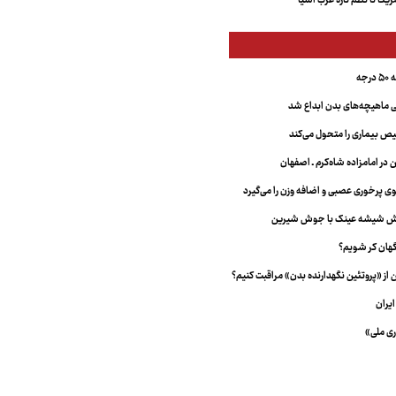
کا تا نظم تازه غرب آسیا
جه
ماهیچه‌های بدن ابداع شد
 بیماری را متحول می‌کند
 در امامزاده شاه‌کرم ـ اصفهان
خش شیشه عینک با جوش شیرین
هان کر شویم؟
از «پروتئین نگهدارنده بدن» مراقبت کنیم؟
یران
ری ملی»