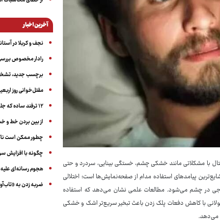
از خطای محاسبات آمری
آخرین اخبار
نجف و کربلا در آستانه ۵۰ در
رادار مخصوص بررسی 
برچسب جدید، تشخیص
مقتل‌خوانی روز اربعین
۱۲ ترفند ساده که جلوی پرخوری عصبی و اضافه ‌وزن را می‌گیرد
از بین بردن خط و 
چطور ممکن است ناگ
چگونه با افزایش سن 
جیتال با مشکلاتی مانند خشکی چشم، خستگی بینایی، سردرد و حتی
هجوم رسانه‌ای علیه ا
ع‌ترین پیامدهای استفاده مدام از صفحه‌نمایش‌ها است؛ اختلالی
ضربه زدن به «تاب‌آو
ی در چشم می‌شود. مطالعات علمی نشان می‌دهد که استفاده
ولانی با کاهش دفعات پلک زدن باعث تبخیر سریع‌تر اشک و خشکی
می‌دهد.