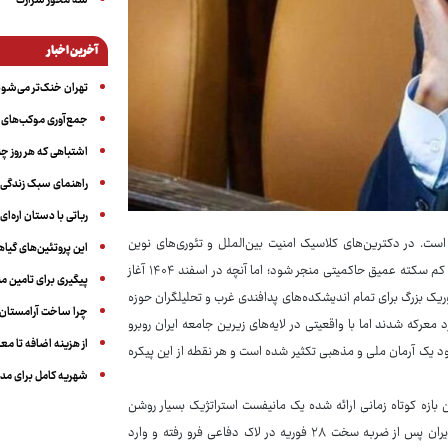
سه‌ محور شرارت
آخرین اخبار
تهران خنک‌تر می‌شود
جمع‌آوری موکب‌های ار
اشتباهی که هر روز چن
راهنمای سبک زندگی بر
رباتی با دستان اره‌ای
. در دکترین‌های کلاسیک امنیت بین‌الملل و تئوری‌های نوین
این پروتئین‌های گیا
پدافندی ضربه به مرکز ثقل در یک ساختار ایدئولوژیک باید به فروپاشی بدنه یا دست کم سکته عمیق حاکمیتی منجر شود؛ اما آنچه در اسفند ۱۴۰۴ آغاز
پیگیری برای تامین من
یک بن‌بست تئوریک بزرگ برای تمام اندیشکده‌های پدافندی غرب و تحلیلگران حوزه
چرا ساخت آرامستان‌ه
رکه شدند اما با واقعیتی در لایه‌های زیرین جامعه ایران روبرو
از هزینه اضافه تا مع
پود یک آرمان ملی و مذهبی تکثیر شده است و هر نقطه از این پیکره
شهریه کامل برای مدر
 بازه کوتاه زمانی ارائه شده یک مانیفست استراتژیک بسیار روشن
دیده می‌شود؛ رهبری جدید برخلاف تصور واشنگتن و تل‌آویو که گمان می‌کردند، ایران پس از ضربه سخت ۲۸ فوریه در لاک دفاعی فرو رفته و وارد