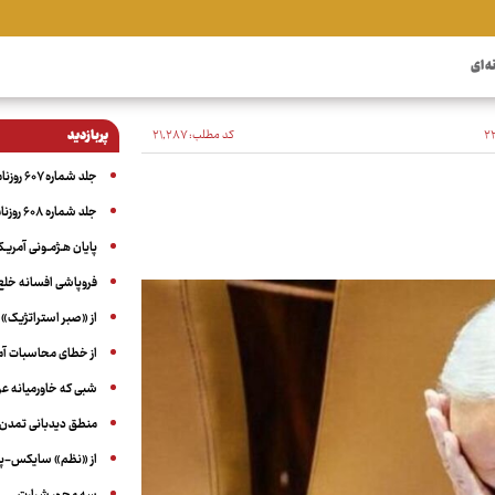
ه ای
کد مطلب:
۲۱٬۲۸۷
پربازدید
جلد شماره ۶۰۷ روزنامه آگاه
جلد شماره ۶۰۸ روزنامه آگاه
پایان هـژمـونی آمریـک
فروپاشی افسانه خلع
از «صبر استراتژیک» 
از خطای محاسبات آمری
شبی که خاورمیانه 
منطق دیدبانی تمدن 
از «نظم» سایکس-پیک