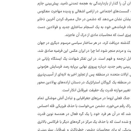
 آن را گذار از بازدارندگی به هجمه تمدنی نامید. پیش‌بینی جازم
یت گسست‌های اجتماعی در اراضی اشغالی و پدیده مهاجرت معکوس
قیق ایشان نشان می‌دهد که دشمن در حال مصرف کردن آخرین ذخایر
ستاد فرماندهی خود به یک انسجام ساختاری جدید و فولادین دست
 چیزی است که محاسبات مادی از درک آن عاجزند.
ل گذشته دریافت کرد، در هر ساختار سیاسی مرسوم دیگری در جهان
ت و مردم منجر شود اما چرا در ایران عکس این فرضیه صادق شد،
ابل ترجمه و فهم است. در این تفکر شهادت یک ایستگاه پایانی در
ینی رهبر جدید درباره پیروزی نهایی برپایه رصد فرسایش هژمونی
لات متحده در منطقه پس از تجاوز اخیر به لایه‌ای از آسیب‌پذیری
ر منطقه یک گروگان استراتژیک در دستان اراده‌های پولادین محور
تغییر موازنه قدرت یک حقیقت غیرقابل انکار است.
که جنگ فعلی لزوما در مرزهای جغرافیایی و تبادل آتش موشکی تمام
 ادراک رقم می‌خورد. دشمن می‌خواست با حذف فیزیکی قله احساس
جه شد که در آن هر فرد خود را یک گره فعال در هندسه نوین قدرت
ه یک سیستم توزیع شده است که با حذف یک مرکز در گره‌های دیگر با فرکانس بالاتری
فیزیکی او برای محاسبات دشمن خطرناک‌تر و غیرقابل پیش‌بینی‌تر