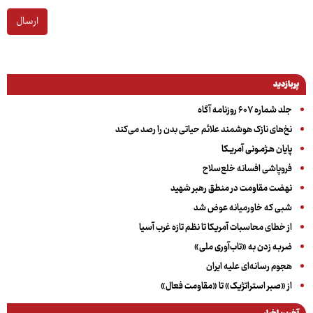
ارسال
پربازدید
جلد شماره ۶۰۷ روزنامه آگاه
نخ‌های نازک هوشمند علائم حیاتی بدن را رصد می‌کند
پایان هـژمـونی آمریـکا
فروپاشی افسانه خلع‌سلاح
نهضت مقاومت در منطق رهبر شهید
شبی که خاورمیانه عوض شد
از خطای محاسبات آمریکا تا نظم تازه غرب آسیا
ضربه زدن به «تاب‌آوری ملی»
هجوم رسانه‌ای علیه ایران
از «صبر استراتژیک» تا «مقاومت فعال»