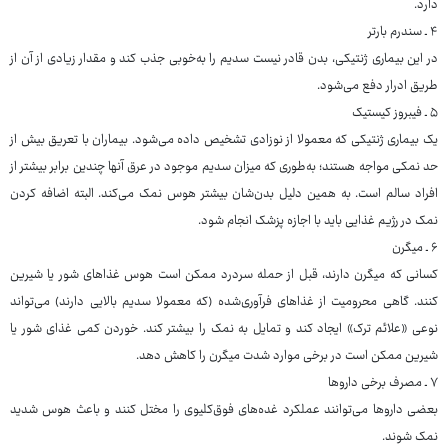
دارد.
۴ ـ سندرم بارتر
در این بیماری ژنتیکی، بدن قادر نیست سدیم را به‌خوبی جذب کند و مقدار زیادی از آن از
طریق ادرار دفع می‌شود.
۵ ـ فیبروز کیستیک
یک بیماری ژنتیکی که معمولا از نوزادی تشخیص داده می‌شود. بیماران با تعریق بیش از
حد نمکی مواجه هستند؛ به‌طوری‌ که میزان سدیم موجود در عرق آنها چندین برابر بیشتر از
افراد سالم است. به همین دلیل بدن‌شان بیشتر هوس نمک می‌کند. البته اضافه کردن
نمک در رژیم غذایی باید با اجازه پزشک انجام شود.
۶ ـ میگرن
کسانی که میگرن دارند، قبل از حمله سردرد ممکن است هوس غذاهای شور یا شیرین
کنند. گاهی محرومیت از غذاهای فرآوری‌شده (که معمولا سدیم بالایی دارند) می‌تواند
نوعی «علائم ترک» ایجاد کند و تمایل به نمک را بیشتر کند. خوردن کمی غذای شور یا
شیرین ممکن است در برخی موارد شدت میگرن را کاهش دهد.
۷ ـ مصرف برخی داروها
بعضی داروها می‌توانند عملکرد غده‌های فوق‌کلیوی را مختل کنند و باعث هوس شدید
نمک شوند.