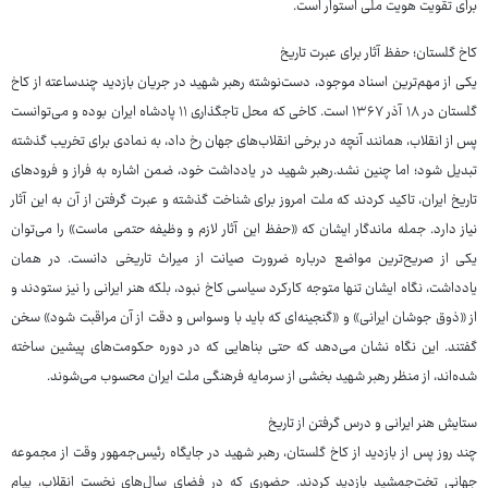
برای تقویت هویت ملی استوار است.
کاخ گلستان؛ حفظ آثار برای عبرت تاریخ
یکی از مهم‌ترین اسناد موجود، دست‌نوشته رهبر شهید در جریان بازدید چندساعته از کاخ
گلستان در ۱۸ آذر ۱۳۶۷ است. کاخی که محل تاجگذاری ۱۱ پادشاه ایران بوده و می‌توانست
پس از انقلاب، همانند آنچه در برخی انقلاب‌های جهان رخ داد، به نمادی برای تخریب گذشته
تبدیل شود؛ اما چنین نشد.رهبر شهید در یادداشت خود، ضمن اشاره به فراز و فرودهای
تاریخ ایران، تاکید کردند که ملت امروز برای شناخت گذشته و عبرت گرفتن از آن به این آثار
نیاز دارد. جمله ماندگار ایشان که «حفظ این آثار لازم و وظیفه حتمی ماست» را می‌توان
یکی از صریح‌ترین مواضع درباره ضرورت صیانت از میراث تاریخی دانست. در همان
یادداشت، نگاه ایشان تنها متوجه کارکرد سیاسی کاخ نبود، بلکه هنر ایرانی را نیز ستودند و
از «ذوق جوشان ایرانی» و «گنجینه‌ای که باید با وسواس و دقت از آن مراقبت شود» سخن
گفتند. این نگاه نشان می‌دهد که حتی بناهایی که در دوره حکومت‌های پیشین ساخته
شده‌اند، از منظر رهبر شهید بخشی از سرمایه فرهنگی ملت ایران محسوب می‌شوند.
ستایش هنر ایرانی و درس گرفتن از تاریخ
چند روز پس از بازدید از کاخ گلستان، رهبر شهید در جایگاه رئیس‌جمهور وقت از مجموعه
جهانی تخت‌جمشید بازدید کردند. حضوری که در فضای سال‌های نخست انقلاب، پیام