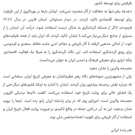
ظرفیتی برای توسعه کشور
دغدغه رهبر تنها به حفاظت از آثار محدود نمی‌شد. ایشان بارها بر بهره‌گیری از این ظرفیت
برای توسعه اقتصادی تاکید کردند. در دیدار مسئولان استان فارس در سال ۱۳۸۷
فرمودند: «اگر از مسئله گردشگری به شکل درست استفاده شود، درآمد آن، استان را از
بسیاری از منابع دیگر بی‌نیاز می‌کند.» ایشان تاکید کردند که ایران باید از همه ظرفیت‌های
خود، از اماکن مذهبی گرفته تا آثار تاریخی و مفاخر ادبی مانند حافظ، سعدی و فردوسی،
برای رونق گردشگری استفاده کند. این نگاه، گردشگری را نه صرفا یک فعالیت اقتصادی،
بلکه ابزاری برای معرفی فرهنگ و تمدن ایران به جهان می‌دانست.
مجسمه والرین را نشان دهید
یکی از مشهورترین نمونه‌های نگاه رهبر عظیم‌الشان به معرفی تاریخ ایران، سخنانی است
که درباره نقش ‌برجسته بیشاپور بیان کردند. ایشان با اشاره به اینکه کشورهای دیگر حتی از
یک فضای خالی برای روایت تاریخ خود استفاده می‌کنند، گفتند: «اینجا نزدیکی کازرون،
مجسمه والرین است؛ امپراتور روم که در برابر پادشاه ایران زانو زده است. اینجا را بروید
نشان بدهید؛ این به آن در.»این جمله در واقع تاکیدی بر ضرورت روایت فعال تاریخ ایران و
استفاده از آثار تاریخی برای تقویت اعتمادبه‌نفس ملی بود.
هنر زنده ایرانی