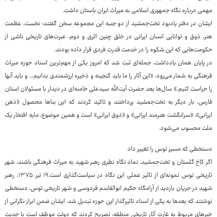
مهمی درباره نگاه جمهوری اسلامی به میراث ایران باستان داشت.
ایشان در دفتر یادبود تخت‌جمشید از دو جنبه این مجموعه سخن گفتند؛ نخست، عظمت
هنر، ذوق و توانایی انسان ایرانی در خلق چنین اثری و دوم، عبرت‌های تاریخی ناشی از
حکومت‌هایی که این شکوه را در خدمت قدرت فردی قرار داده بودند.
در پایان همان یادداشت، جمله‌ای ثبت شد که امروز یکی از مهم‌ترین اسناد حوزه میراث
فرهنگی به شمار می‌رود: «این آثار را ما باید گنجینه و ذخیره ارزشمندی بدانیم... و باید آنها
را حراست کنیم.» سال‌ها بعد حضرت آیت‌الله سیدعلی خامنه‌ای در دیدار با مسئولان استان
فارس، بار دیگر به تخت‌جمشید پرداختند و تاکید کردند که این بناها محصول «ذهن
ایرانی»، «سرانگشت هنرمند ایرانی» و «ذوق ایرانی» است و همین موضوع، مایه افتخار یک
ملت محسوب می‌شود.
دستخطی که مسیر توس را تغییر داد
اگر کاخ گلستان و تخت‌جمشید، نماد نگاه نظری رهبر شهید به میراث فرهنگی باشند، شهر
تاریخی توس نمونه‌ای از تاثیر عملی این نگاه در سیاست‌گذاری است.۱۹ تیر ۱۳۷۵، رهبر
شهید در جریان بازدید از آرامگاه حکیم ابوالقاسم فردوسی و شهر تاریخی توس، دستخطی
نوشتند که بعدها به یکی از اسناد تاثیرگذار این حوزه تبدیل شد. ایشان ضمن ابراز نگرانی از
خبرهای مربوط به غارت آثار تاریخی منطقه، تصریح کردند که دولت موظف است با جدیت