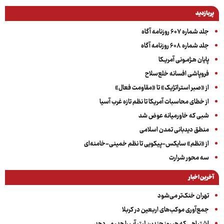
پربازدید
جلد شماره ۶۰۷ روزنامه آگاه
جلد شماره ۶۰۸ روزنامه آگاه
پایان هـژمـونی آمریـکا
فروپاشی افسانه خلع‌سلاح
از «صبر استراتژیک» تا «مقاومت فعال»
از خطای محاسبات آمریکا تا نظم تازه غرب آسیا
شبی که خاورمیانه عوض شد
منطق دیدبانی تمدن اسلامی
از «نظم» سایکس-پیکویی تا نظم خمینی-خامنه‌ای
سه‌ محور شرارت
آخرین اخبار
تهران خنک‌تر می‌شود
جمع‌آوری موکب‌های اربعین در کربلا
اشتباهی که هر روز چندین لیتر آب را هدر می‌دهد