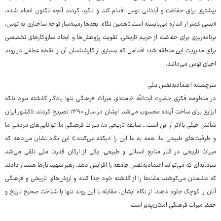
بیشتری برای حفاظت و آبادانی توس اقدام کند و تاکید کردند آنچه تاکنون انجام شده،
«بسی کمتر از اندازه می‌بایسته است.»همین نگاه، بعدها زمینه‌ساز توجه ساختاری به توس،
برنامه‌ریزی برای حفاظت از حریم تاریخی، تقویت پژوهش‌ها و ایجاد سازوکارهای تخصصی
برای مدیریت این منطقه شد؛ اقدامی که بسیاری از کارشناسان آن را نقطه عطفی در روند
احیای توس می‌دانند.
سرچشمه اعتمادبه‌نفس ملی
در منظومه فکری حضرت آیت‌الله خامنه‌ای میراث فرهنگی تنها یادگار گذشته نبود بلکه
ابزاری برای ساخت آینده محسوب می‌شد. ایشان در سال ۱۳۹۰ تصریح کردند: «کشور ایران
شأنش خیلی بالاتر از این است... سابقه تاریخی ما، میراث فرهنگی ما، توانایی‌های مردمی ما
و ظرفیت‌های طبیعی ما، همه به ما این را دیکته می‌کنند.» این نگاه نشان می‌دهد که
میراث تاریخی در کنار منابع انسانی و طبیعی، یکی از ارکان قدرت ملی تلقی می‌شد
سرمایه‌ای که می‌تواند اعتمادبه‌نفس جامعه را افزایش دهد. رهبر شهید بارها هشدار دادند
که دشمنان می‌کوشند ملت‌ها را از گذشته خود جدا کنند و ارزش‌های تاریخی و فرهنگی
آنان را کوچک جلوه دهند. از نگاه ایشان، مقابله با این روند تنها با شناخت صحیح تاریخ و
حفظ میراث فرهنگی امکان‌پذیر است.