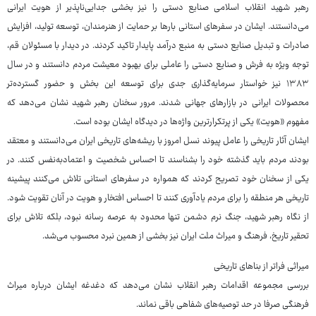
رهبر شهید انقلاب اسلامی صنایع‌ دستی را نیز بخشی جدایی‌ناپذیر از هویت ایرانی
می‌دانستند. ایشان در سفرهای استانی بارها بر حمایت از هنرمندان، توسعه تولید، افزایش
صادرات و تبدیل صنایع‌ دستی به منبع درآمد پایدار تاکید کردند. در دیدار با مسئولان قم،
توجه ویژه به فرش و صنایع ‌دستی را عاملی برای بهبود معیشت مردم دانستند و در سال
۱۳۸۳ نیز خواستار سرمایه‌گذاری جدی برای توسعه این بخش و حضور گسترده‌تر
محصولات ایرانی در بازارهای جهانی شدند. مرور سخنان رهبر شهید نشان می‌دهد که
مفهوم «هویت» یکی از پرتکرارترین واژه‌ها در دیدگاه ایشان بوده است.
ایشان آثار تاریخی را عامل پیوند نسل امروز با ریشه‌های تاریخی ایران می‌دانستند و معتقد
بودند مردم باید گذشته خود را بشناسند تا احساس شخصیت و اعتمادبه‌نفس کنند. در
یکی از سخنان خود تصریح کردند که همواره در سفرهای استانی تلاش می‌کنند پیشینه
تاریخی هر منطقه را برای مردم یادآوری کنند تا احساس افتخار و هویت در آنان تقویت شود.
از نگاه رهبر شهید، جنگ نرم دشمن تنها محدود به عرصه رسانه نبود، بلکه تلاش برای
تحقیر تاریخ، فرهنگ و میراث ملت ایران نیز بخشی از همین نبرد محسوب می‌شد.
میراثی فراتر از بناهای تاریخی
بررسی مجموعه اقدامات رهبر انقلاب نشان می‌دهد که دغدغه ایشان درباره میراث
فرهنگی صرفا در حد توصیه‌های شفاهی باقی نماند.