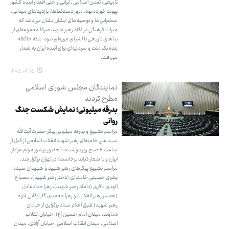
تاریخی، تمدن اسلامی ـ ایرانی و حتی اقتدار آینده کشور
پیوند خورده بود. مرور دستخط‌ها، بازدیدهای میدانی،
سخنرانی‌ها و توصیه‌های ایشان نشان می‌دهد که
میراث فرهنگی در نگاه رهبر شهید صرفا مجموعه‌ای از
بناهای تاریخی یا اشیای موزه‌ای نبود، بلکه حافظه
زنده یک ملت و سرمایه‌ای برای آینده ایران به شمار
می‌رفت.
۱۴۰۵.۰۴.۱۵
نمایندگان مجلس شورای اسلامی
مطرح کردند
بدرقه میلیونی؛ نمایش شکست جنگ
روانی
مراسم تشییع و بدرقه میلیونی پیکر حضرت آیت‌الله
سید علی خامنه‌ای رهبر شهید انقلاب اسلامی از قبل از
ساعت ۶ صبح روز دوشنبه با حضور پرشور مردم عزادار
ایران و با شعار «باید برخاست» در تهران برگزار شد.
مراسم تشییع پیکرهای رهبر شهید و شهیدان سیده
بشری حسینی خامنه‌ای (دختر رهبر شهید)، مصباح
الهدی باقری (داماد رهبر شهید)، زهرا حدادعادل
(همسر رهبر انقلاب) و زهرا محمدی گلپایگانی (نوه
رهبر شهید) طبق اعلام ستاد برگزاری از خیابان
دماوند، میدان امام حسین(ع)، خیابان انقلاب
اسلامی، میدان انقلاب اسلامی، خیابان آزادی، میدان