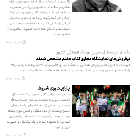
پاکستان در اسلام‌آباد شکل گرفته، بدون تردید نقطه
عطفی در معادلات منطقه‌ای و بین‌المللی محسوب
می‌شود. این تفاهم را باید گامی مهم در مسیر توقف
جنگ و آغاز گفت‌وگوها برای احقاق حقوق ملت ایران
ارزیابی کرد؛ گامی که در سایه مقاومت، هوشمندی
دیپلماتیک و آمادگی همه‌جانبه جمهوری اسلامی ایران
به ثمر نشست.
۱۴۰۵.۰۳.۲۶
با پایان پر مخاطب ترین رویداد فرهنگی کشور
پرفروش‌های نمایشگاه مجازی کتاب هفتم مشخص شدند
فهرست ۱۰۰ عنوان کتاب پرفروش هفتمین نمایشگاه مجازی کتاب در بازه ۲۶ اردیبهشت تا پنجم خرداد
۱۴۰۵ منتشر شد؛ این رتبه‌بندی براساس بیشترین تعداد نسخه فروخته‌شده اعلام شده است.
۱۴۰۵.۰۳.۱۲
پـارازیـت روی شـروط
دشمن متجاوز آمریکایی ـ صهیونی ۹ اسفند سال
گذشته با ترور و به شهادت رساندن حضرت آیت‌الله
سیدعلی خامنه‌ای (ره)، فرماندهان ارشد نیروهای
مسلح و تعدادی از مردم مظلوم و دانش‌آموزان بیگناه
میناب درصدد برآمد پرونده نظام سیاسی «جمهوری
اسلامی» را مختومه کند تا باز پای بیگانگان و اجنبی به
ایران باز شود.
۱۴۰۵.۰۳.۰۹