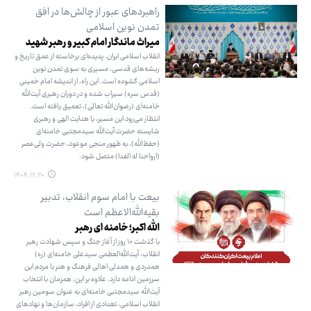
راهبردهای عبور از چالش‌ها در افق
تمدن نوین اسلامی
میراث ماندگار امام کبیر و رهبر شهید
انقلاب اسلامی ایران، پدیده‌ای برخاسته از عمق تاریخ و
ریشه‌های قدسی، مسیری به سوی تمدن نوین
اسلامی گشوده است. این راه، از اندیشه امام خمینی
(قدس سره) سیراب شده و در دوران رهبری آیت‌الله
خامنه‌ای (رضوان‌الله تعالی)، تعمیق یافته است.
انتظار می‌رود این مسیر، با هدایت الهی و رهبری
شایسته حضرت آیت‌الله سیدمجتبی خامنه‌ای
(حفظ‌الله)، به ظهور منجی موعود، حضرت ولی‌عصر
(ارواحنا له الفدا) متصل شود.
۱۴۰۴.۱۲.۲۰
بیعت با امام سوم انقلاب، تدبیر
بقیه‌الله‌الاعظم است
الله اکبر؛ خامنه ای رهبر
با گذشت ۱۰ روز از آغاز جنگ و سپس شهادت رهبر
انقلاب، آیت‌الله‌العظمی سیدعلی خامنه‌ای (ره)
همدردی و همدلی اهالی فرهنگ و هنر با مردم این
سرزمین ادامه دارد. علاوه بر این، همزمان با انتخاب
آیت‌الله سیدمجتبی خامنه‌ای به عنوان سومین رهبر
انقلاب اسلامی، تعدادی از افراد، سازمان‌ها و نهادهای