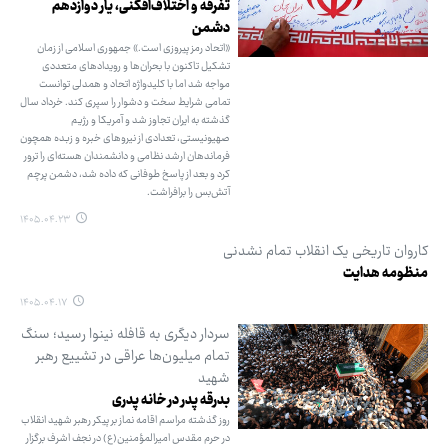
تفرقه و اختلاف‌افکنی، یار دوازدهم
دشمن
«اتحاد رمز پیروزی است.» جمهوری اسلامی از زمان
تشکیل تاکنون با بحران‌ها و رویدادهای متعددی
مواجه شد اما با کلیدواژه اتحاد و همدلی توانست
تمامی شرایط سخت و دشوار را سپری کند. خرداد سال
گذشته به ایران تجاوز شد و آمریکا و رژیم
صهیونیستی، تعدادی از نیروهای خبره و زبده همچون
فرماندهان ارشد نظامی و دانشمندان هسته‌ای را ترور
کرد و بعد از پاسخ طوفانی که داده شد، دشمن پرچم
آتش‌بس را برافراشت.
۱۴۰۵.۰۴.۲۳
کاروان تاریخی یک انقلاب تمام نشدنی
منظومه هدایت
۱۴۰۵.۰۴.۱۷
سردار دیگری به قافله نینوا رسید؛ سنگ
تمام میلیون‌ها عراقی در تشییع رهبر
شهید
بدرقه پدر در خانه پدری
روز گذشته مراسم اقامه نماز بر پیکر رهبر شهید انقلاب
در حرم مقدس امیرالمؤمنین(ع) در نجف اشرف برگزار