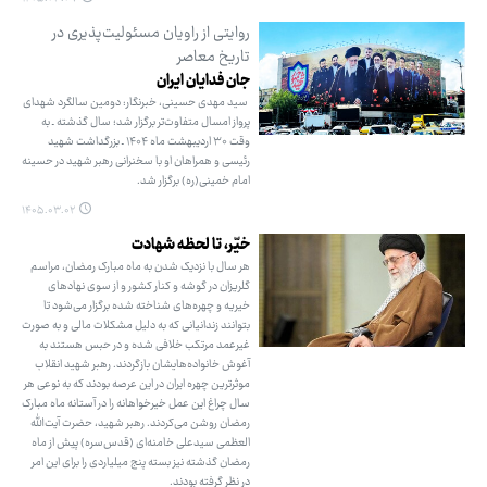
روایتی از راویان مسئولیت‌پذیری در
تاریخ معاصر
جان فدایان ایران
سید مهدی حسینی، خبرنگار: دومین سالگرد شهدای
پرواز امسال متفاوت‌تر برگزار شد؛ سال گذشته ـ به
وقت ۳۰ اردیبهشت ماه ۱۴۰۴ ـ بزرگداشت شهید
رئیسی و همراهان او با سخنرانی رهبر شهید در حسینه
امام خمینی(ره) برگزار شد.
۱۴۰۵.۰۳.۰۲
خیّر، تا لحظه شهادت
هر سال با نزدیک شدن به ماه مبارک رمضان، مراسم
گلریزان در گوشه و کنار کشور و از سوی نهادهای
خیریه و چهره‌های شناخته شده برگزار می‌شود تا
بتوانند زندانیانی که به دلیل مشکلات مالی و به صورت
غیرعمد مرتکب خلافی شده و در حبس هستند به
آغوش خانواده‌هایشان بازگردند. رهبر شهید انقلاب
موثرترین چهره ایران در این عرصه بودند که به نوعی هر
سال چراغ این عمل خیرخواهانه را در آستانه ماه مبارک
رمضان روشن می‌کردند. رهبر شهید، حضرت آیت‌الله
العظمی سیدعلی خامنه‌ای (قدس‌سره) پیش از ماه
رمضان گذشته نیز بسته پنج میلیاردی را برای این امر
در نظر گرفته بودند.