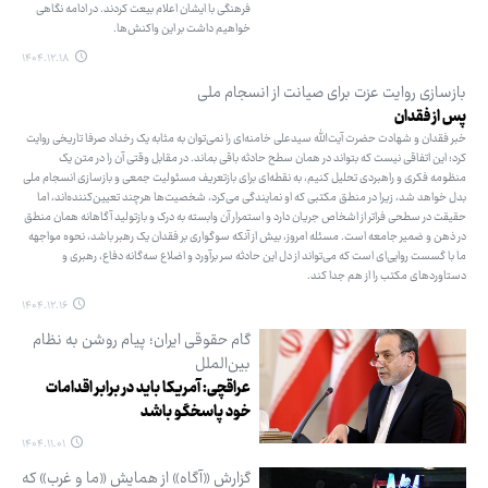
فرهنگی با ایشان اعلام بیعت کردند. در ادامه نگاهی
خواهیم داشت بر این واکنش‌ها.
۱۴۰۴.۱۲.۱۸
بازسازی روایت عزت برای صیانت از انسجام ملی
پس از فقدان
خبر فقدان و شهادت حضرت آیت‌الله سیدعلی خامنه‌ای را نمی‌توان به مثابه یک رخداد صرفا تاریخی روایت
کرد؛ این اتفاقی نیست که بتواند در همان سطح حادثه باقی بماند. در مقابل وقتی آن را در متن یک
منظومه فکری و راهبردی تحلیل کنیم، به نقطه‌ای برای بازتعریف مسئولیت جمعی و بازسازی انسجام ملی
بدل خواهد شد، زیرا در منطق مکتبی که او نمایندگی می‌کرد، شخصیت‌ها هرچند تعیین‌کننده‌اند، اما
حقیقت در سطحی فراتر از اشخاص جریان دارد و استمرار آن وابسته به درک و بازتولید آگاهانه همان منطق
در ذهن و ضمیر جامعه است. مسئله امروز، بیش از آنکه سوگواری بر فقدان یک رهبر باشد، نحوه مواجهه
ما با گسست روایی‌ای است که می‌تواند از دل این حادثه سر برآورد و اضلاع سه‌گانه دفاع، رهبری و
دستاوردهای مکتب را از هم جدا کند.
۱۴۰۴.۱۲.۱۶
گام حقوقی ایران؛ پیام روشن به نظام
بین‌الملل
عراقچی: آمریکا باید در برابر اقدامات
خود پاسخگو باشد
۱۴۰۴.۱۱.۰۱
گزارش «آگاه» از همایش «ما و غرب» که