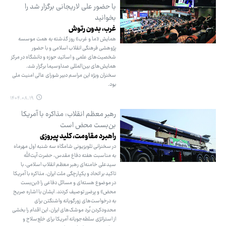
با حضور علی لاریجانی برگزار شد را
بخوانید
غرب، بدون رتوش
همایش «ما و غرب» روز گذشته به همت موسسه
پژوهشی فرهنگی انقلاب اسلامی و با حضور
شخصیت‌های علمی و اساتید حوزه و دانشگاه در مرکز
همایش‌های بین‌المللی صداوسیما برگزار شد.
سخنران ویژه این مراسم دبیر شورای عالی امنیت ملی
بود.
۱۴۰۴.۰۸.۱۹
رهبر معظم انقلاب: مذاکره با آمریکا
بن‌بست محض است
راهبرد مقاومت، کلید پیروزی
در سخنرانی تلویزیونی شامگاه سه شنبه اول مهرماه
به مناسبت هفته دفاع مقدس، حضرت آیت‌الله
سیدعلی خامنه‌ای رهبر معظم انقلاب اسلامی، با
تاکید بر اتحاد و یکپارچگی ملت ایران، مذاکره با آمریکا
در موضوع هسته‌ای و مسائل دفاعی را «بن‌بست
محض» و پرضرر توصیف کردند. ایشان با اشاره صریح
به درخواست‌های زورگویانه واشنگتن برای
محدودکردن بُرد موشک‌های ایران، این اقدام را بخشی
از استراتژی سلطه‌جویانه آمریکا برای خلع‌سلاح و