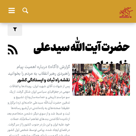
حضرت آیت‌الله سیدعلی
خامنه‌ای
گزارش «آگاه» درباره اهمیت پیام
راهبردی رهبر انقلاب به مردم را بخوانید
نقشه راه ثبات و ایستادگی کشور
پس از شهادت آقای شهید ایران، رویدادها و اتفاقات
مهمی در جغرافیای سیاسی ایران شکل گرفت. از یک
سو مراسم تاریخی و حماسه‌ساز وداع، تشییع و
تدفین حضرت آیت‌الله سیدعلی خامنه‌ای (ره) برگزار و
حقیقتا صحنه‌های به یادماندنی در آرشیو رسانه‌ها
ثبت و ضبط شد و از سوی دیگر، دشمن متخاصم بعد
از نادیده انگاشتن بندهای تفاهم اسلام‌آباد حملات
خود علیه ایران و این بار در جنوب کشور را از سر گرفت.
در فضای ایجاد شده، پیامی توسط شخص اول کشور
صادر شد که مسیر را برای همگان مشخص کرد؛ پیام