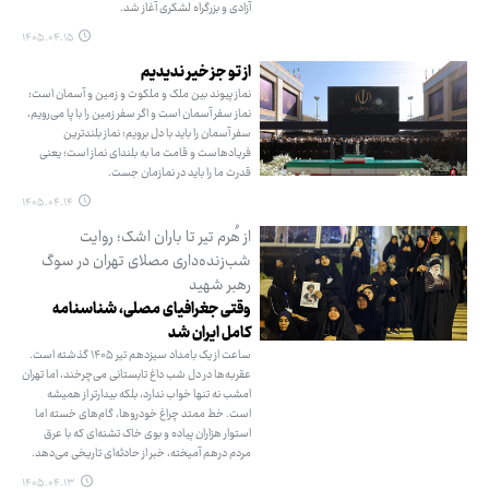
آزادی و بزرگراه لشکری آغاز شد.
۱۴۰۵.۰۴.۱۵
از تو جز خیر ندیدیم
نماز پیوند بین ملک و ملکوت و زمین و آسمان است؛
نماز سفر آسمان است و اگر سفر زمین را با پا می‌رویم،
سفر آسمان را باید با دل برویم؛ نماز بلندترین
فریادهاست و قامت ما به بلندای نماز است؛ یعنی
قدرت ما را باید در نمازمان جست.
۱۴۰۵.۰۴.۱۴
از هُرم تیر تا باران اشک؛ روایت
شب‌زنده‌داری مصلای تهران در سوگ
رهبر شهید
وقتی جغرافیای مصلی، شناسنامه
کامل ایران شد
ساعت از یک بامداد سیزدهم تیر ۱۴۰۵ گذشته است.
عقربه‌ها در دل شب داغ تابستانی می‌چرخند، اما تهران
امشب نه تنها خواب ندارد، بلکه بیدارتر از همیشه
است. خط ممتد چراغ خودروها، گام‌های خسته اما
استوار هزاران پیاده و بوی خاک تشنه‌ای که با عرق
مردم درهم آمیخته، خبر از حادثه‌ای تاریخی می‌دهد.
۱۴۰۵.۰۴.۱۳