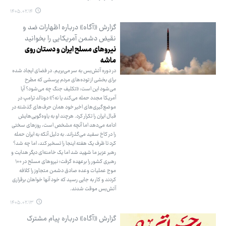
۱۴۰۵.۰۲.۱۴
گزارش «آگاه» درباره اظهارات ضد و
نقیض دشمن آمریکایی را بخوانید
نیروهای مسلح ایران و دستان روی
ماشه
در دوره آتش‌بس به سر می‌بریم. در فضای ایجاد شده
برای بخشی از توده‌های مردم پرسشی که مطرح
می‌شود این است: «تکلیف جنگ چه می‌شود؟ آیا
آمریکا مجدد حمله می‌کند یا نه؟» دونالد ترامپ در
موضع‌گیری‌های اخیر خود همان حرف‌های گذشته در
قبال ایران را تکرار کرد. هرچند او به یاوه‌گویی‌هایش
ادامه می‌دهد اما آنچه مشخص است، روزهای سختی
را در کاخ سفید می‌گذراند. به دلیل آنکه به ایران حمله
کرد تا ظرف یک هفته اینجا را تسخیر کند، اما چه شد؟
رهبر عزیز ما شهید شد اما یک خامنه‌ای دیگر هدایت و
رهبری کشور را برعهده گرفت؛ نیروهای مسلح در ۱۰۰
موج عملیات وعده صادق دشمن متجاوز را کلافه
کردند و کار به جایی رسید که خود آنها خواهان برقراری
آتش‌بس موقت شدند.
۱۴۰۵.۰۲.۱۳
گزارش «آگاه» درباره پیام مشترک