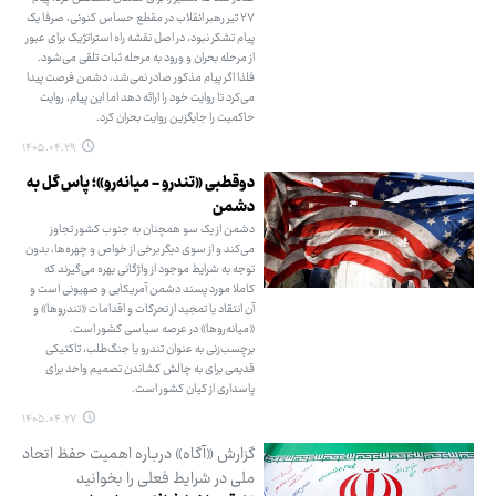
۲۷ تیر رهبر انقلاب در مقطع حساس کنونی، صرفا یک
پیام تشکر نبود، در اصل نقشه راه استراتژیک برای عبور
از مرحله بحران و ورود به مرحله ثبات تلقی می‌شود.
فلذا اگر پیام مذکور صادر نمی‌شد، دشمن فرصت پیدا
می‌کرد تا روایت خود را ارائه دهد اما این پیام، روایت
حاکمیت را جایگزین روایت بحران کرد.
۱۴۰۵.۰۴.۲۹
دوقطبی «تندرو - میانه‌رو»؛ پاس گل به
دشمن
دشمن از یک سو همچنان به جنوب کشور تجاوز
می‌کند و از سوی دیگر برخی از خواص و چهره‌ها، بدون
توجه به شرایط موجود از واژگانی بهره می‌گیرند که
کاملا مورد پسند دشمن آمریکایی و صهیونی است و
آن انتقاد یا تمجید از تحرکات و اقدامات «تندروها» و
«میانه‌روها» در عرصه سیاسی کشور است.
برچسب‌زنی به عنوان تندرو یا جنگ‌طلب، تاکتیکی
قدیمی برای به چالش کشاندن تصمیم واحد برای
پاسداری از کیان کشور است.
۱۴۰۵.۰۴.۲۷
گزارش «آگاه» درباره اهمیت حفظ اتحاد
ملی در شرایط فعلی را بخوانید