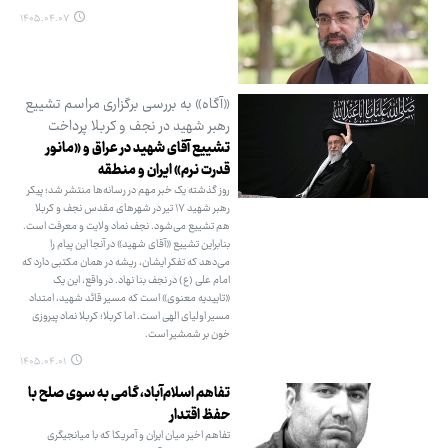
۱۴۰۵.۰۴.۰۷
«آگاه» به بررسی برگزاری مراسم تشییع
رهبر شهید در نجف و کربلا پرداخت
تشییع آقای شهید در عراق و «مانور
قدرت نرم» ایران و منطقه
روز گذشته یک خبر مهم در رسانه‌ها منتشر شد؛ پیکر
رهبر شهید ۱۷ تیر در شهرهای مقدس نجف و کربلا
هم تشییع می‌شود. نجف نماد ولایت و معرفت است.
بنابراین تشییع «آقای شهید» در آنجا این پیام را
می‌دهد که تفکر ایشان، ریشه در همان مکتبی دارد که
امام علی (ع) در نجف بنا نهاد. در واقع، این یک
«تاییدیه معنوی» است که مسیر قائد شهید، امتداد
مسیر اولیای الهی است. اما کربلا؛ کربلا نماد پیروزی
خون بر شمشیر است.
۱۴۰۵.۰۴.۰۱
تفاهم اسلام‌آباد، گامی به سوی صلح با
حفظ اقتدار
تفاهم اخیر میان ایران و آمریکا که با میانجیگری