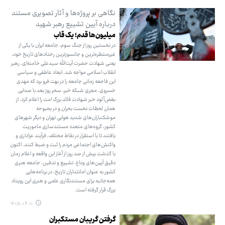
نگاهی بر پروژه‌ها و آثار تصویری مستند
درباره آیین تشییع رهبر شهید
میلیون‌ها قدم؛ یک قاب
در نخستین روز از جنگ سوم، جامعه ایران با یکی از
غیرمنتظره‌ترین و جانسوزترین رخدادهای تاریخ خود،
یعنی شهادت حضرت آیت‌الله سیدعلی خامنه‌ای، رهبر
انقلاب اسلامی مواجه شد. ابعاد عاطفی و سیاسی
این فاجعه زمانی جامعه را در بهت فرو برد که مهدی
خسروی، مجری شبکه خبر، سحر روز بعد با صدایی
بغض‌آلود خبر شهادت قائد بزرگ امت را اعلام کرد. از
همان لحظات نخست بحران و در بحبوحه
موشک‌باران‌های شدید هوایی تهران و دیگر شهرهای
کشور، گروه‌های متعدد مستندسازی ماموریت
یافتند تا با استقرار در نقاط مختلف، فرآیند عزاداری و
واکنش‌های اجتماعی مردم را ثبت و ضبط کنند. اکنون
با گذشت بیش از صد روز از آغاز این واقعه و اعلام زمان
دقیق آیین‌های وداع، تشییع و تدفین، جامعه هنری
کشور به عنوان امانتداران تاریخ، در برنامه‌هایی
همه‌جانبه برای مستندنگاری علمی و هنری این رویداد
بزرگ قرار گرفته است.
۱۴۰۵.۰۴.۱۰
گرفتن گریبان مستکبران