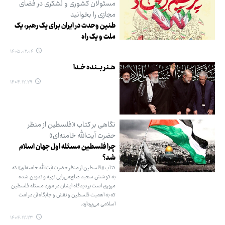
مسئولان کشوری و لشکری در فضای
مجازی را بخوانید
طنین وحدت در ایران برای یک رهبر، یک
ملت و یک راه
۱۴۰۵.۰۲.۰۴
هــنر بـــنده خــدا
۱۴۰۴.۱۲.۲۹
نگاهی بر کتاب «فلسطین از منظر
حضرت آیت‌الله خامنه‌ای»
چرا فلسطین مسئله اول جهان اسلام
شد؟
کتاب «فلسطین از منظر حضرت آیت‌الله خامنه‌ای» که
به کوشش سعید صلح‌می‌زایی تهیه و تدوین شده
مروری است بر دیدگاه ایشان در مورد مسئله فلسطین
که به اهمیت فلسطین و نقش و جایگاه آن در امت
اسلامی می‌پردازد.
۱۴۰۴.۱۲.۲۳