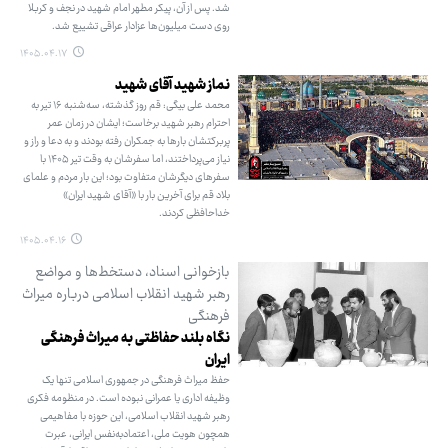
شد. پس از آن، پیکر مطهر امام شهید در نجف و کربلا
روی دست میلیون‌ها عزادار عراقی تشییع شد.
۱۴۰۵.۰۴.۱۷
نماز شهید آقای شهید
محمد علی بیگی: قم روز گذشته، سه‌شنبه ۱۶ تیر به
احترام رهبر شهید برخاست؛ ایشان در زمان عمر
پربرکتشان بارها به جمکران رفته بودند و به دعا و راز و
نیاز می‌پرداختند، اما سفرشان به وقت تیر ۱۴۰۵ با
سفرهای دیگرشان متفاوت بود؛ این بار مردم و علمای
بلاد قم برای آخرین بار با «آقای شهید ایران»
خداحافظی کردند.
۱۴۰۵.۰۴.۱۶
بازخوانی اسناد، دستخط‌ها و مواضع
رهبر شهید انقلاب اسلامی درباره میراث
‌فرهنگی
نگاه بلند حفاظتی به میراث فرهنگی
ایران
حفظ میراث فرهنگی در جمهوری اسلامی تنها یک
وظیفه اداری یا عمرانی نبوده است. در منظومه فکری
رهبر شهید انقلاب اسلامی، این حوزه با مفاهیمی
همچون هویت ملی، اعتمادبه‌نفس ایرانی، عبرت